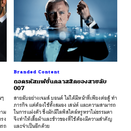
Branded Content
ถอดรหัสแฟชั่นคลาสสิคของสายลับ
007
นๆ
สายลับอย่างเจมส์ บอนด์ ไม่ได้มีหน้าที่เพียงต่อสู้ ทำ
นหา
ภารกิจ แต่ต้องใช้ทั้งสมอง เสน่ห์ และความสามารถ
SHARE
TWEET
LINE
EMAIL
 ตาม
ในการแฝงตัว ซึ่งมักมีไลฟ์สไตล์หรูหราไม่ธรรมดา
ทรง
จึงทำให้เสื้อผ้าและข้าวของที่ใช้ต้องมีความสำคัญ
็นรถ
และจำเป็นอีกด้วย