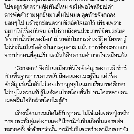
ไปจะถูกตัดความสัมพันธ์ไหม จะไม่พอใจหรือเปล่า
สารพัดคำถามผุดขึ้นมาเต็มไปหมด สุดท้ายจึงตกลง
ยอมๆ ไป แล้วซุกซ่อนความอึดอัดใจเอาไว้ เพียงเพราะ
อยากให้เรื่องมันจบ
ยังไม่รวมถึงคนประเภทที่ยึดประโยค
‘ตื้อเท่านั้นที่ครองโลก’ เป็นหลักในการดำรงชีวิต โดยหารู้
ไม่ว่ามันเป็นข้ออ้างในการคุกคาม แม้ว่าการตื้อจะออกมา
จากปากคนที่คุณรัก แต่มันก็คือความลำบากใจเหมือนกัน
‘Consent’ จึงเป็นเหมือนหัวใจสำคัญของการมีเซ็กซ์
เป็นพื้นฐานการเคารพนับถือตนเองและผู้อื่น แต่เรื่อง
สำคัญเช่นนี้กลับไม่เคยปรากฏอยู่ในแบบเรียนเพศศึกษา
ไม่อยู่ในความรับรู้ในสังคมไทยโดยทั่วไป จนใครหลายคน
เผลอฝืนใจอีกฝ่ายโดยไม่รู้ตัว
เรื่องนี้สามารถเกิดได้กับทุกคน ไม่ใช่แค่เพศหญิงหรือ
ชาย กระทั่งคู่แต่งงานเองก็มีกรณีข่มขืนเกิดขึ้นหลายต่อ
หลายครั้ง ซ้ำร้ายกว่านั้น กรณีข่มขืนระหว่างสามีภรรยายัง