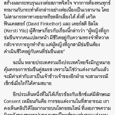
สร้างผลกระทบรุนแรงต่อสภาพจิตใจ จากการต้องทนทุกข์
ทรมานกับกระทำดังกล่าวอย่างต่อเนื่องเป็นเวลานาน โดย
ไม่สามารถหาทางออกหรือหลีกเลี่ยงได้
ดั่งที่ เดวิด
ฟินเคลฮอร์ (David Finkelhor) และ เคอร์สตี อิลโล
(Kersti Yllo) ผู้ศึกษาเกี่ยวกับเรื่องนี้กล่าวว่า “ผู้หญิงที่ถูก
ข่มขืนจากคนแปลกหน้า มีชีวิตอยู่กับความทรงจำที่หวาด
กลัวจากการถูกทำร้าย แต่ผู้หญิงที่ถูกสามีข่มขืนต้อง
ดำเนินชีวิตอยู่กับคนที่ข่มขืนเธอ”
ค้นหา
SHARE
TWEET
LINE
EMAIL
ฉะนั้น หลายประเทศรวมถึงประเทศไทยจึงมีกฎหมาย
คุ้มครองการข่มขืนคู่สมรส เพราะไม่ใช่ว่าแต่งงานกันแล้ว
จะมีค่าเท่ากับเราเป็นเจ้าข้าวเจ้าของอีกฝ่าย จะสามารถมี
เซ็กซ์เมื่อไรก็ได้ตามสบาย
อีกประเด็นหนึ่งที่ไม่ได้เกี่ยวข้องกับเซ็กซ์แต่มีลักษณะ
Consent เหมือนกันคือ การขอแต่งงานในที่สาธารณะ เรา
คงเห็นคลิปวิดีโอมากมายบนโลกออนไลน์ ที่เผยภาพความ