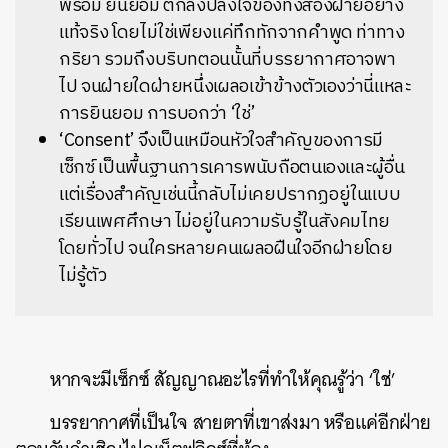
พร้อม ยินยอม ตกลงปลงใจของทั้งสองฝ่ายอย่าง
แท้จริง โดยไม่ใช่เพียงแค่ทึกทักจากคำพูด ท่าทาง
กริยา รวมถึงบริบทตอนนั้นที่บรรยากาศอาจพา
ไป จนฝ่ายใดฝ่ายหนึ่งเผลอเข้าข้างตัวเองว่านี่แหละ
การยินยอม การบอกว่า ‘ใช่’
‘Consent’ จึงเป็นเหมือนหัวใจสำคัญของการมี
เซ็กซ์ เป็นพื้นฐานการเคารพนับถือตนเองและผู้อื่น
แต่เรื่องสำคัญเช่นนี้กลับไม่เคยปรากฏอยู่ในแบบ
เรียนเพศศึกษา ไม่อยู่ในความรับรู้ในสังคมไทย
โดยทั่วไป จนใครหลายคนเผลอฝืนใจอีกฝ่ายโดย
ไม่รู้ตัว
หากจะมีเซ็กซ์ สัญญาณอะไรที่ทำให้คุณรู้ว่า ‘ใช่’
บรรยากาศที่เป็นใจ สายตาที่เขาส่งมา หรือแค่อีกฝ่าย