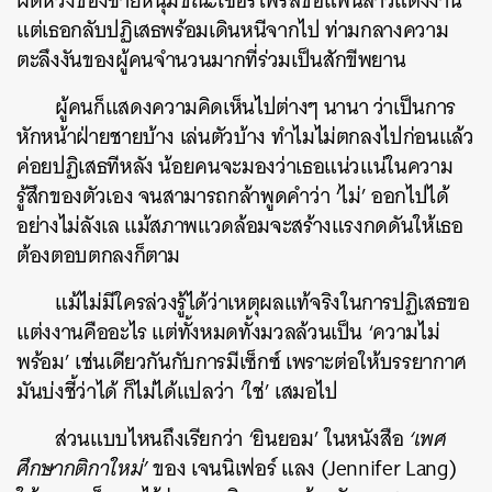
ผิดหวังของชายหนุ่มขณะเซอร์ไพรส์ขอแฟนสาวแต่งงาน
แต่เธอกลับปฏิเสธพร้อมเดินหนีจากไป ท่ามกลางความ
ตะลึงงันของผู้คนจำนวนมากที่ร่วมเป็นสักขีพยาน
ผู้คนก็แสดงความคิดเห็นไปต่างๆ นานา ว่าเป็นการ
หักหน้าฝ่ายชายบ้าง เล่นตัวบ้าง ทำไมไม่ตกลงไปก่อนแล้ว
ค่อยปฏิเสธทีหลัง น้อยคนจะมองว่าเธอแน่วแน่ในความ
รู้สึกของตัวเอง จนสามารถกล้าพูดคำว่า ‘ไม่’ ออกไปได้
อย่างไม่ลังเล แม้สภาพแวดล้อมจะสร้างแรงกดดันให้เธอ
ต้องตอบตกลงก็ตาม
แม้ไม่มีใครล่วงรู้ได้ว่าเหตุผลแท้จริงในการปฏิเสธขอ
แต่งงานคืออะไร แต่ทั้งหมดทั้งมวลล้วนเป็น ‘ความไม่
พร้อม’ เช่นเดียวกันกับการมีเซ็กซ์ เพราะต่อให้บรรยากาศ
มันบ่งชี้ว่าได้ ก็ไม่ได้แปลว่า ‘ใช่’ เสมอไป
ส่วนแบบไหนถึงเรียกว่า ‘ยินยอม’ ในหนังสือ
‘เพศ
ศึกษากติกาใหม่’
ของ เจนนิเฟอร์ แลง (Jennifer Lang)