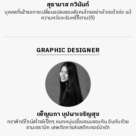
สุธามาส ทวินันท์
บุคคลที่เฝ้ารอการเปลี่ยนแปลงของสังคมไทยอย่างใจจดใจจ่อ แม้
ความหวังจะริบหรี่ก็ตาม(ที)
GRAPHIC DESIGNER
เพ็ญนภา บุปผาเจริญสุข
กราฟิกดีไซน์สไตล์เป็ดๆ หมกหมุ่นเรื่องขนมของกิน อินกับถ้วย
ชามเซรามิก เสพติดการส่งสติกเกอร์น่ารัก