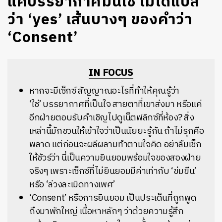
แค่บรรยากาศมันใช่ ไม่ได้แปล
ว่า ‘yes’ เส้นบางๆ ของคำว่า
‘Consent’
IN FOCUS
หากจะมีเซ็กซ์ สัญญาณอะไรที่ทำให้คุณรู้ว่า
‘ใช่’
บรรยากาศที่เป็นใจ สายตาที่เขาส่งมา หรือแค่
อีกฝ่ายตอบรับคำเชิญไปดูเน็ตฟลิกซ์ที่ห้อง? สิ่ง
เหล่านี้มักชวนให้เข้าใจว่าเป็นนัยยะรู้กัน ถ้าไม่รุกคือ
พลาด แต่ก่อนจะผลีผลามทำตามใจคิด อย่าลืมเช็ก
ให้ชัวร์ว่า นี่เป็นความยินยอมพร้อมใจของสองฝ่าย
จริงๆ เพราะเซ็กซ์ที่ไม่ยินยอมมีค่าเท่ากับ ‘ข่มขืน’
หรือ ‘ล่วงละเมิดทางเพศ’
‘Consent’ หรือการยินยอม เป็นประเด็นที่ถูกพูด
ถึงมาพักใหญ่ เนื้อหาหลักๆ ว่าด้วยความรู้สึก