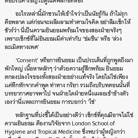
ตอบรับคำเชิญไปดูเน็ตฟลิกซ์ที่ห้อง
อะไรเหล่านี้มักชวนให้เข้าใจว่าเป็นนัยรู้กัน ถ้าไม่รุก
คือพลาด แต่ก่อนจะผลีผลามทำตามใจคิด อย่าลืมเช็กให้
ชัวร์ว่า นี่เป็นความยินยอมพร้อมใจของสองฝ่ายจริงๆ
เพราะเซ็กซ์ที่ไม่ยินยอมมีค่าเท่ากับ ‘ข่มขืน’ หรือ ‘ล่วง
ละเมิดทางเพศ’
‘Consent’ หรือการยินยอม เป็นประเด็นที่ถูกพูดถึงมา
พักใหญ่ เนื้อหาหลักๆ ว่าด้วยความรู้สึกพร้อม ยินยอม
ตกลงปลงใจของทั้งสองฝ่ายอย่างแท้จริง โดยไม่ใช่เพียง
แค่ทึกทักจากคำพูด ท่าทาง กริยา รวมถึงบริบทตอนนั้นที่
บรรยากาศอาจพาไป จนฝ่ายใดฝ่ายหนึ่งเผลอเข้าข้างตัว
เองว่านี่แหละการยินยอม การบอกว่า ‘ใช่’
หลักฐานที่บ่งชี้ได้เป็นอย่างดีว่า เซ็กซ์ที่คุณมีอาจไม่ใช่
ความยินยอม คืองานวิจัยจาก London School of
Hygiene and Tropical Medicine ซึ่งพบว่าผู้หญิงกว่า