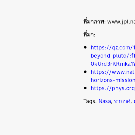
ค้
ที่มาภาพ: www.jpl.n
ที่มา:
https://qz.com/
beyond-pluto/?
0kUrd3rKRmka1Y
https://www.nat
horizons-missio
https://phys.or
Tags:
Nasa
,
อวกาศ
,