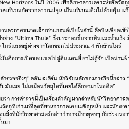
ew Horizons ในปี 2006 เพื่อศึกษาดาวเคราะห์หรือวัตถ
าศบริเวณถัดจากดาวเนปจูน เป็นบริเวณเต็มไปด้วยฝุ่น แก
านอวกาศขนาดเล็กเท่าแกรนด์เปียโนลำนี้ คือบินเฉียดเข้าไ
อย่าง “Ultima Thule” ซึ่งประกอบขึ้นจากหินและน้ำแข็ง 
 ไมล์และอยู่ห่างจากโลกออกไปประมาณ 4 พันล้านไมล์
ี่มันคือการเปิดขอบเขตไปสู่ดินแดนที่เราไม่รู้จัก เปิดน่านฟ้าส
กสำรวจจริงๆ” อลัน สเติร์น นักวิจัยหลักของภารกิจนี้กล่าว
ี่ยวกับมันเลย ไม่เหมือนวัตถุใดที่เคยได้ศึกษามาในอดีต”
ผยว่า การสำรวจนี้เป็นเรื่องสำคัญมากสำหรับนักวิทยาศาส
วัตถุที่เก่าแก่ที่สุดที่ยานอวกาศเคยเผชิญหน้า และนักดารา
บสิ่งที่นักวิทยาศาสตร์กล่าวว่าอาจมีอายุพอๆ กับช่วงเวลาท
ึ้นมา