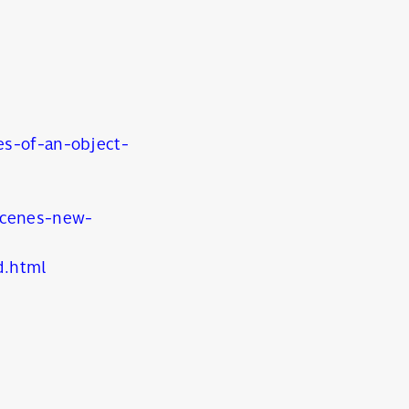
es-of-an-object-
scenes-new-
d.html