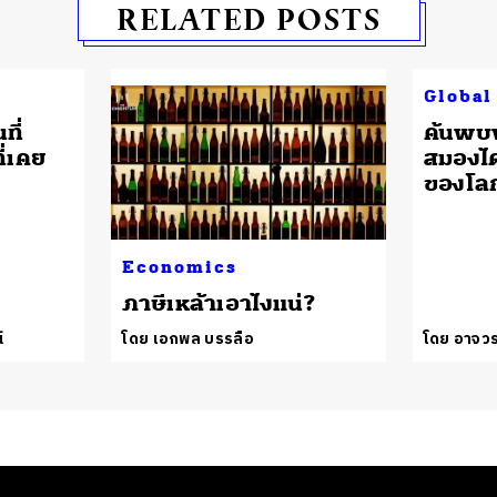
RELATED POSTS
Global
ที่
ค้นพบฟ
ี่เคย
สมองได
ของโล
Economics
ภาษีเหล้าเอาไงแน่?
์
โดย เอกพล บรรลือ
โดย อาจวร