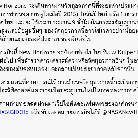
 Horizons จะเดินทางผ่านวัตถุอวกาศนี้ที่ระยะห่างประมา
กการสำรวจดาวพลูโตเมื่อปี 2015) ในวันปีใหม่ หรือ 1 ม
ศไทย และจะใช้เวลาประมาณ 9 ชั่วโมงในการส่งสัญญาณกล
งและข้อมูลอื่นๆ ของวัตถุอวกาศนี้อาจใช้เวลาอย่างน้อยหน
ะห์ลักษณะและองค์ประกอบของมันต่อไป
ภารกิจนี้ New Horizons จะยังคงท่องไปในบริเวณ Kuiper B
ต่อไป เพื่อสำรวจดาวเคราะห์ดวงหรือวัตถุอวกาศอื่นๆ ในอ
อเพลิงของมันจะหมดลงและกลายเป็นขยะอวกาศหลังจากนั้น
ไปตามแผนที่คาดการณ์ไว้ การสำรวจวัตถุอวกาศนี้จะเป็นกา
าในประวัติศาสตร์และอาจเปิดประตูบานใหม่ในการท่องอวก
ดตามถ่ายทอดสดผ่านมาเว็ปไซต์และแฟนเพจขององค์กรนาซ่
1X5lGlDOfg
หรืออัปเดตสถานะภารกิจได้ที่ @NASANewHo