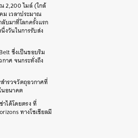
ณ 2,200 ไมล์ (ใกล้
กราคม เวลาประมาณ
ับมาที่โลกครั้งแรก
ึ่งวันในการรับส่ง
elt ซึ่งเป็นขอบริม
วกาศ จนกระทั่งถึง
รสำรวจวัตถุอวกาศที่
าศในอนาคต
าได้โดยตรง ที่
rizons ทางโซเชียลมี