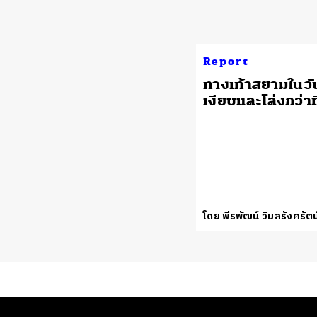
Report
ทางเท้าสยามในวัน
เงียบและโล่งกว่าท
โดย พีรพัฒน์ วิมลรังครัตน