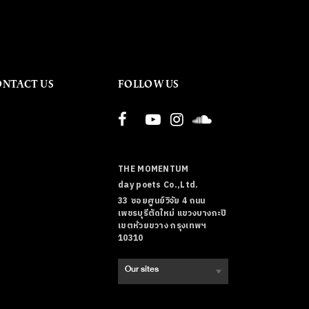
ONTACT US
FOLLOW US
THE MOMENTUM
day poets Co.,Ltd.
33 ซอยศูนย์วิจัย 4 ถนน
เพชรบุรีตัดใหม่ แขวงบางกะปิ
เขตห้วยขวาง กรุงเทพฯ
10310