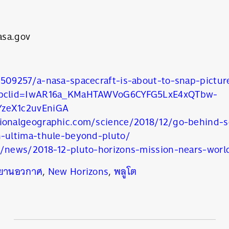
นหา
SHARE
TWEET
LINE
EMAIL
asa.gov
1509257/a-nasa-spacecraft-is-about-to-snap-pictur
fbclid=IwAR16a_KMaHTAWVoG6CYFG5LxE4xQTbw-
zeX1c2uvEniGA
ionalgeographic.com/science/2018/12/go-behind-
n-ultima-thule-beyond-pluto/
g/news/2018-12-pluto-horizons-mission-nears-worl
ยานอวกาศ
,
New Horizons
,
พลูโต