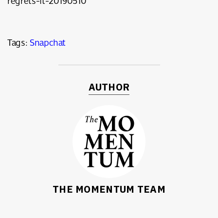
regrets-it-20190510
ค้นหา
Tags:
Snapchat
SHARE
TWEET
LINE
EMAIL
AUTHOR
THE MOMENTUM TEAM