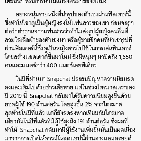
เดียอื่นๆ หรือการนำไปแกล้งคนรักของตัวเอง
อย่างหนุ่มรายหนึ่งที่นำรูปของตัวเองผ่านฟิลเตอร์นี้
ซึ่งทำให้เขาดูเป็นผู้หญิงส่งให้แฟนสาวของเขา ก่อนจะถูก
ต่อว่าต่อขานจากแฟนสาวว่าทำไมส่งรูปผู้หญิงคนอื่นที่
สวมใส่เสื้อผ้าของตัวเองมา หรือผู้ชายอีกคนที่นำเอารูปที่
ผ่านฟิลเตอร์นี้ซึ่งดูเป็นหญิงสาวไปใช้ในการเล่นทินเดอร์
โดยสร้างแอคเคาต์ขึ้นมาใหม่ ซึ่งมีหนุ่มๆ มาปัดถึง 1,650
คนและแมตช์กว่า 400 แมตช์เลยทีเดียว
ในปีที่ผ่านมา Snapchat ประสบปัญหาความนิยมลด
ลงและเต็มไปด้วยข่าวเสียหาย แต่ในช่วงไตรมาสแรกของ
ปี 2019 นี้ Snapchat กลับมาได้รับความนิยมสูงขึ้นด้วย
ยอดผู้ใช้ 190 ล้านต่อวัน โดยสูงขึ้น 2% จากไตรมาส
สุดท้ายในปีที่แล้ว แต่ก็ยังลดลงหากเทียบกับไตรมาส
เดียวกันในปีที่แล้วที่มีผู้ใช้สูงถึง 191 ล้านต่อวัน ซึ่งผลที่
ทำให้ Snapchat กลับมามีผู้ใช้งานเพิ่มขึ้นนั้นเป็นผลเนื่อง
มาจากการเปิดให้ดาวน์โหลดแอปนี้ผ่านทางแอนดรอยด์