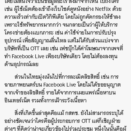
โดยไม่สนใจว่าเป็นข้อมูลอะไร ส่งมาจากไหน ไปถึงใคร
เช่น ผู้ใช้เน็ตต้องเข้าถึงเว็บไซต์ดูหนังอย่าง Netflix ด้วย
ความเร็วเท่ากับเปิดวิกิพีเดีย โดยไม่ถูกคัดกรองให้ช้าลง
เพราะใช้ทรัพยากรมากกว่า จนกลายเป็นว่าผู้ให้บริการ
โครงข่ายต้องแบกภาระ เช่น ค่าใช้จ่ายในการปรับปรุง
อุปกรณ์ เพื่อสัญญาณลื่นไหล แต่ไม่ได้รับส่วนแบ่งจาก
บริษัทที่เป็น OTT เลย เช่น เฟซบุ๊กได้ค่าโฆษณาจากเพจที่
ทำ Facebook Live เพียงบริษัทเดียว โดยไม่ต้องลงทุน
ด้านอุปกรณ์เลย
ส่วนในไทยมุ่งเน้นไปที่การละเมิดลิขสิทธิ์ เช่น การ
ฉายภาพยนตร์บน Facebook Live โดยไม่ได้ขออนุญาต
จากเจ้าของลิขสิทธิ์ รายได้จากการเผยแพร่เนื้อหาบน
อินเทอร์เน็ต รวมทั้งการเฝ้าระวังเนื้อหา
สิ่งที่เกิดขึ้นล่าสุดคือแม้ กสทช. ยังไม่สามารถระบุได้
อย่างชัดเจนว่าใครคือผู้ประกอบการ OTT แต่ก็เชิญฝ่าย
ต่างๆ ที่คิดว่าน่าจะเกี่ยวข้องไปร่วมประชุม หนึ่งในนั้นคือผู้