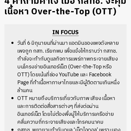
​4 คำถามคาใจ เมื่อ กสทช. จะคุม
เนื้อหา Over-the-Top (OTT)
IN FOCUS
วันที่ 6 มิถุนายนที่ผ่านมา แอดมินของเพจดังหลาย
เพจถูก กสท. เรียกพบ เพื่อแจ้งให้ทราบว่า กสทช.
กำลังจะกำกับดูแลกิจการแพร่ภาพกระจายเสียง
บนโครงข่ายอินเทอร์เน็ต (Over-the-Top หรือ
OTT) โดยเน้นที่ช่อง YouTube และ Facebook
Page ที่ทำเนื้อหาภาษาไทยและมีผู้ติดตามเกินหนึ่ง
ล้านคน
OTT หมายถึงบริการเกี่ยวกับภาพ เสียง เนื้อหา
และการติดต่อสื่อสารต่างๆ ที่ส่งต่อผ่าน
อินเทอร์เน็ต โดยไม่ต้องพึ่งผู้ให้บริการเครือข่าย
คลื่นความถี่กระจายเสียงและโทรคมนาคม
กสทช. พยายามกำกับดูแล ‘เน็ตไอดอล’ เพราะมอง