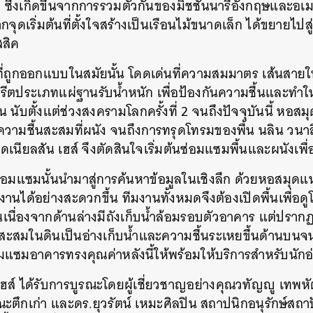
ึ่งเกิดขึ้นจากการรวมตัวกันของมิชชันนารีอังกฤษและอเมร
SHARE
TWEET
LINE
EMAIL
ดเริ่มต้นที่ตั้งใจสร้างเป็นเรือนไม้ขนาดเล็ก ได้ขยายไปส
สิค
ที่ถูกออกแบบในสมัยนั้น โดดเด่นที่ความสมมาตร เส้นส
ตประเภทแผ่ฐานรับน้ำหนัก เพื่อป้องกันความชื้นและทำให้
้น
นับตั้งแต่ช่วงสงครามโลกครั้งที่ 2 จนถึงปัจจุบันนี้ หอสมุ
วามชื้นสะสมที่ผนัง
จนถึงการทรุดโทรมของพื้น นลิน วน
นียลสัน เฮส์ จึงตัดสินใจเริ่มต้นซ่อมแซมพื้นและผนังเพื
แซมนั้นนำมาสู่การค้นหาข้อมูลในเชิงลึก ด้วยหอสมุดแห่งนี
งานได้อย่างสะดวกขึ้น ทีมงานทั้งหมดจึงต้องเปิดพื้นเพื่อด
้นเนื่องจากด้านล่างมีถังเก็บน้ำล้อมรอบตัวอาคาร
แต่ปรากฏว่
ำสะสมในดินเป็นอ่างเก็บน้ำและความชื้นระเหยขึ้นด้านบนจ
แซมอาคารทรงคุณค่าหลังนี้ให้พร้อมให้บริการสำหรับนักอ่
ฮส์ ได้รับการบูรณะโดยผู้เชี่ยวชาญอย่างคุณวทัญญู เทพหั
ะตึกเก่า และดร.ยุวรัตน์ เหมะศิลปิน สถาปนิกอนุรักษ์สถ