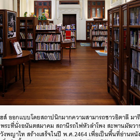
เฮส์ ออกแบบ
โดยสถาปนิกมากความสามารถชาวอิตาลี มารี
ระที่นั่งอนันตสมาคม สถานีรถไฟหัวลำโพง สะพานมัฆวาน
ือวังพญาไท
สร้างเสร็จในปี พ.ศ.2464 เพื่อเป็นพื้นที่อ่านห
นหา