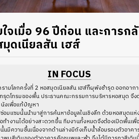
ใจเมื่อ 96 ปีก่อน และการกล
มุดเนียลสัน เฮส์
IN FOCUS
งครามโลกครั้งที่ 2 หอสมุดเนียลสัน เฮส์ก็ผุพังชำรุด ออกอา
ารทรุดโทรมของพื้น ประธานคณะกรรมการบริหารหอสมุด จึงตัด
นังเพื่อแก้ปัญหา
มแซมนั้นนำมาสู่การค้นหาข้อมูลในเชิงลึก ด้วยหอสมุดแห่งนี้น
่อทำงานได้อย่างสะดวกขึ้น ทีมงานทั้งหมดจึงต้องเปิดพื้นเพื
นั้นมีความชื้นเนื่องจากด้านล่างมีถังเก็บน้ำล้อมรอบตัวอาคา
าพบสีเดิมของตัวอาคารคือชมพูและฟ้า จึงได้มีการทาสีเดิมนี้เ