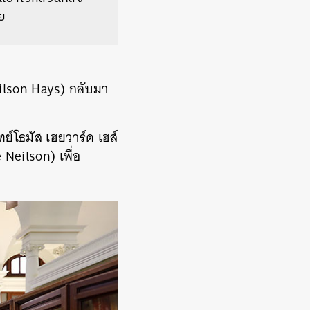
ย
Neilson Hays) กลับมา
์โธมัส เฮยวาร์ด เฮส์
 Neilson) เพื่อ