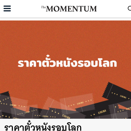
ราคาตั๋วหนังรอบโลก