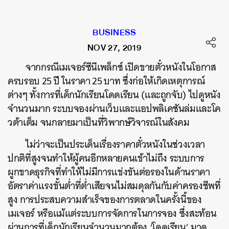
BUSINESS
NOV 27, 2019
จากกรณี
เมเจอร์ซีนีเพล็กซ์
เปิดขายตั๋วหนังในโอกาส
ครบรอบ
25
ปี
ในราคา
25
บาท
ซึ่งก่อให้เกิดเหตุการณ์
ต่างๆ
ทั้งการที่เด็กนักเรียนโดดเรียน
(
และถูกจับ
)
ไปดูหนัง
จำนวนมาก
ระบบจองผ่านเว็บและแอปพลิเคชันล่มและโค
วต้าเต็ม
จนกลายมาเป็นที่วิพากษ์วิจารณ์ในสังคม
ไม่ว่าจะเป็นประเด็นเรื่องราคาตั๋วหนังในช่วงเวลา
ปกติที่สูงจนทำให้ผู้คนอีกหลายคนเข้าไม่ถึง
ระบบการ
ผูกขาดธุรกิจที่ทำให้ไม่มีการแข่งขันต่อรองในด้านราคา
อัตราค่าแรงขั้นต่ำที่ต่ำเสียจนไม่สมดุลกันกับค่าครองชีพที่
สูง
การประสบความสำเร็จของการตลาดในครั้งนี้ของ
เมเจอร์
หรือแม้แต่ระบบการจัดการในการจอง
ซึ่งสะท้อน
ผ่านการที่เด็กนักเรียนจำนวนมากต้อง
‘
โดดเรียน
’
มาดู