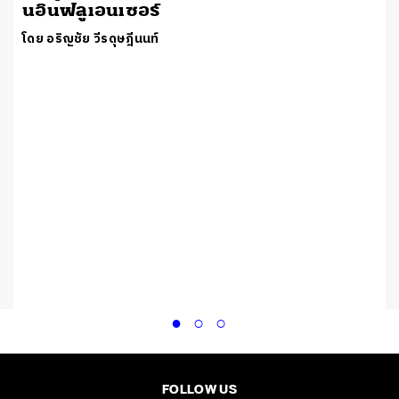
นอินฟลูเอนเซอร์
โดย อริญชัย วีรดุษฎีนนท์
ป
FOLLOW US