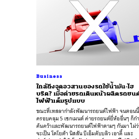
Business
ใกล้ถึงจุดอวสานของรถใช้น้ำมัน-ไฮ
บริด? เมื่อค่ายรถเดินหน้าผลิตรถยนต
ไฟฟ้าเต็มรูปแบบ
ค้
ขณะที่เทสลากำลังพัฒนารถยนต์ไฟฟ้า จนตอนนี
ครอบคลุม 5 เซกเมนต์ ค่ายรถยนต์ยี่ห้ออื่นๆ ก็กำ
ค้นคว้าและพัฒนารถยนต์ไฟฟ้าตามๆ กันมา ไม่ว่
จะเป็น โตโยต้า นิสสัน บีเอ็มดับบลิว เอาดี้ และ