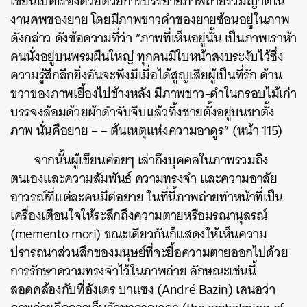
เขียนเปิดเรื่องด้วยด้วยการบรรยายภาพถ่ายรวมญาติใน
งานศพของยาย โดยมีภาพขาวดำของยายซ้อนอยู่ในภาพ
ดังกล่าว
ดังข้อความที่ว่า “ภาพที่เห็นอยู่นั้น เป็นภาพเราห้า
คนนั่งอยู่บนพรมผืนใหญ่ ทุกคนมีใบหน้าสงบระงับไว้ซึ่ง
ความรู้สึกลึกยิ่งอันจะพึงมีเมื่อได้สูญเสียผู้เป็นที่รัก ด้าน
ขวาของภาพเยื้องไปข้างหลัง มีภาพขาว-ดำในกรอบไม้เก่า
บรรจงล้อมด้วยผ้าดำจับจีบแล้วทิ้งชายตั้งอยู่บนขาตั้ง
ภาพ นั่นคือยาย – – ต้นเหตุแห่งความอาดูร” (หน้า 115)
จากนั้นผู้เขียนค่อยๆ เล่าถึงบุคคลในภาพรวมถึง
ตนเองและความสัมพันธ์ ความทรงจำ และความอาลัย
อาวรณ์ที่แต่ละคนมีต่อยาย
ในที่นี้ภาพถ่ายทำหน้าที่เป็น
เครื่องเตือนใจให้ระลึกถึงความตายหรือมรณานุสรณ์
(memento mori) ขณะเดียวกันก็แสดงให้เห็นความ
ปรารถนาส่วนลึกของมนุษย์ที่จะยื้อความตายออกไปด้วย
การรักษาความทรงจำไว้ในภาพถ่าย
ลักษณะเช่นนี้
สอดคล้องกับที่อังเดร บาแซง (André Bazin) เสนอว่า