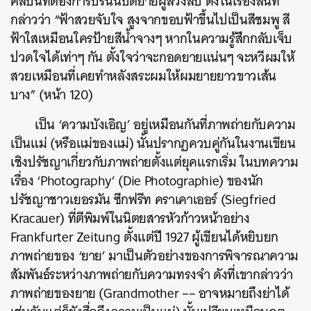
ศิลปินที่ต้องการปรนนิบัติยายผู้ล่วงลับ ดังในเรื่องสั้นที่
กล่าวว่า “ฟ้าสวยจับใจ สูงจากขอบฟ้าขึ้นไปเป็นสีชมพู สี
ฟ้าใสเหมือนใครป้ายสีน้ำจางๆ หากในความรู้สึกกลับเจ็บ
ปวดใจได้เท่าๆ กัน ตั้งใจว่าจะกอดยายแน่นๆ จะหวีผมให้
สวยเหมือนที่เคยทำหลังสระผมให้ผมยายยาวขาวเส้น
บาง” (หน้า 120)
เป็น ‘ความบังเอิญ’ อยู่เหมือนกันที่ภาพถ่ายกับความ
เป็นแม่ (หรือแม่ของแม่) นั้นปรากฏควบคู่กันในงานเขียน
เชิงปรัชญาเกี่ยวกับภาพถ่ายตั้งแต่ยุคแรกเริ่ม ในบทความ
เรื่อง ‘Photography’ (Die Photographie) ของนัก
ปรัชญาชาวเยอรมัน ซีกฟรีท คราเคาเออร์ (Siegfried
Kracauer) ที่ตีพิมพ์ในนิตยสารหัวก้าวหน้าอย่าง
Frankfurter Zeitung ตั้งแต่ปี 1927 ผู้เขียนได้หยิบยก
ภาพถ่ายของ ‘ยาย’ มาเป็นตัวอย่างของการพิจารณาความ
สัมพันธ์ระหว่างภาพถ่ายกับความทรงจำ ดังที่เขากล่าวว่า
ค้นหา
ภาพถ่ายของยาย (Grandmother –– อาจหมายถึงย่าได้
SHARE
TWEET
LINE
EMAIL