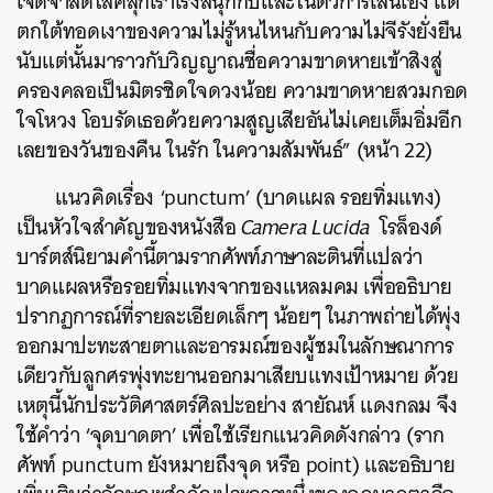
เจิดจ้าสดใสคลุกเร้าเริงสนุกกับและในตัวการเล่นเอง แต่
ตกใต้ทอดเงาของความไม่รู้หนไหนกับความไม่จีรังยั่งยืน
นับแต่นั้นมาราวกับวิญญาณชื่อความขาดหายเข้าสิงสู่
ครองคลอเป็นมิตรชิดใจดวงน้อย ความขาดหายสวมกอด
ใจโหวง โอบรัดเธอด้วยความสูญเสียอันไม่เคยเต็มอิ่มอีก
เลยของวันของคืน ในรัก ในความสัมพันธ์” (หน้า 22)
แนวคิดเรื่อง ‘punctum’ (บาดแผล รอยทิ่มแทง)
เป็นหัวใจสำคัญของหนังสือ
Camera Lucida
โรล็องด์
บาร์ตส์นิยามคำนี้ตามรากศัพท์ภาษาละตินที่แปลว่า
บาดแผลหรือรอยทิ่มแทงจากของแหลมคม เพื่อ
อธิบาย
ปรากฏการณ์ที่รายละเอียดเล็กๆ น้อยๆ ในภาพถ่ายได้พุ่ง
ออกมาปะทะสายตาและอารมณ์ของผู้ชมในลักษณาการ
เดียวกับลูกศรพุ่งทะยานออกมาเสียบแทงเป้าหมาย
ด้วย
เหตุนี้นักประวัติศาสตร์ศิลปะอย่าง สายัณห์ แดงกลม จึง
ใช้คำว่า ‘จุดบาดตา’ เพื่อใช้เรียกแนวคิดดังกล่าว (ราก
ศัพท์ punctum ยังหมายถึงจุด หรือ point) และอธิบาย