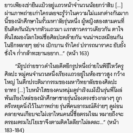
ยาวเพียงเข่ายืนแป๋วอยู่แถวหน้าจำนวนน้อยกว่าสิบ […]
ผ่านภาพถ่ายเก่าใครเลยจะรู้ว่าในความไม่แผกต่างกันมาก
นี้ของนักศึกษาในรั้วมหา’ลัยรุ่นหนึ่ง ผู้หญิงสองสามคนที่
ยืนติดกันนับจากหัวแถวมา แรกสาวคราวเดียวกัน ตาใจ
ตื่นใสมองโลกใหม่ชื่อศิลปะคล้ายกัน จนน่าจะเหมือนกัน
ในอีกหลายๆ อย่าง เบิกบาน รักใคร่ ปรารถนาราคะ ยับยั้ง
ชั่งใจ ก่ำกล้าทะยานอยาก…” (หน้า 163)
“มีรูปถ่ายขาวดำในอดีตอีกรูปหนึ่งถ่ายในพิธีไหว้ครู
ศิลปะ หมู่คนจำนวนหนึ่งเรียงแถวอยู่ในห้องขาวสูง กว้าง
ใหญ่ ในตึกประติมากรรมของมหาวิทยาลัยของศิลปะ
อาทร […] ใบหน้าใสของคนหนุ่มดูร่าเริงแม้เป็นรุ่นพี่โผล่
พ้นเรียงไหล่ของนักศึกษาชายรุ่นน้องตรงช่วงกลางๆ ถูก
ตรึงหยุดนิ่งไว้ในภาพถ่าย รุ่นพี่คนอารมณ์ดีง่ายๆ ดูผ่อน
คลายจนเกือบจะไม่เอาไหนคนนี้ชื่อตรมไฉน หมายถึงจะ
ตรอมตรมไปใยเขาจึงตามติดไลลียาไม่ลดละ…” (หน้า
183-184)