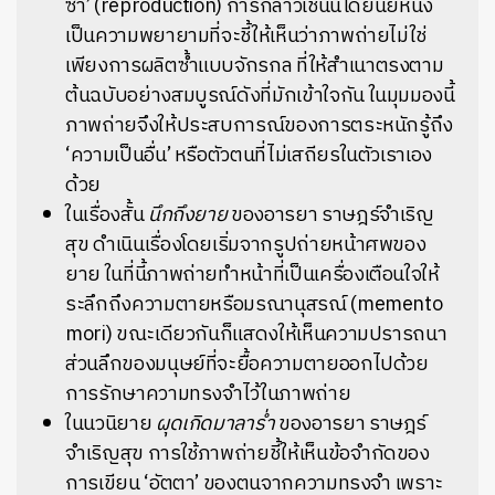
ซ้ำ’ (reproduction) การกล่าวเช่นนี้โดยนัยหนึ่ง
เป็นความพยายามที่จะชี้ให้เห็นว่าภาพถ่ายไม่ใช่
เพียงการผลิตซ้ำแบบจักรกล ที่ให้สำเนาตรงตาม
ต้นฉบับอย่างสมบูรณ์ดังที่มักเข้าใจกัน ในมุมมองนี้
ภาพถ่ายจึงให้ประสบการณ์ของการตระหนักรู้ถึง
‘ความเป็นอื่น’ หรือตัวตนที่ไม่เสถียรในตัวเราเอง
ด้วย
ในเรื่องสั้น
นึกถึงยาย
ของอารยา ราษฎร์จำเริญ
สุข ดำเนินเรื่องโดยเริ่มจากรูปถ่ายหน้าศพของ
ยาย ในที่นี้ภาพถ่ายทำหน้าที่เป็นเครื่องเตือนใจให้
ระลึกถึงความตายหรือมรณานุสรณ์ (memento
mori) ขณะเดียวกันก็แสดงให้เห็นความปรารถนา
ส่วนลึกของมนุษย์ที่จะยื้อความตายออกไปด้วย
การรักษาความทรงจำไว้ในภาพถ่าย
ในนวนิยาย
ผุดเกิดมาลาร่ำ
ของอารยา ราษฎร์
จำเริญสุข การใช้ภาพถ่ายชี้ให้เห็นข้อจำกัดของ
การเขียน ‘อัตตา’ ของตนจากความทรงจำ เพราะ