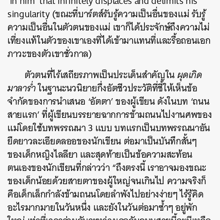
‘in him’ that infinitely displaces and delimits his
singularity (ขณะที่บาร์ตส์รับรู้ความเป็นอื่นของแม่ รับรู้
ความเป็นอื่นในตัวตนของแม่ เขาก็ได้ประจักษ์ถึงความไม่
เที่ยงแท้ในตัวของเขาเองที่ได้เข้ามาแทนที่และรื้อถอนเอก
ภาวะของตัวเขาชั่วกาล)
ตัวตนที่ไร้เสถียรภาพเป็นประเด็นสำคัญใน
ผุดเกิด
มาลาร่ำ
ในฐานะนวนิยายกึ่งอัตชีวประวัติที่ชี้ให้เห็นข้อ
จำกัดของการนำเสนอ ‘อัตตา’ ของผู้เขียน ดังในบท ‘ถนน
สายแรก’ ที่ผู้เขียนบรรยายฉากการข้ามถนนไปงานศพของ
แม่โดยใช้บทพรรณนา 3 แบบ
บทแรกเป็นบทพรรณนาอัน
ยืดยาวละเอียดลออของนักเขียน ต่อมาเป็นบันทึกสั้นๆ
ของเด็กหญิงไลลียา และสุดท้ายเป็นข้อความสะท้อน
ตนเองของนักเขียนที่กล่าวว่า “ถึงตรงนี้ เราอาจมองขณะ
ของเด็กน้อยด้วยสายตาของผู้ใหญ่จนเกินไป ความจริงก็
คือเด็กเล็กกำลังข้ามถนนโดยลำพังไปอย่างง่ายๆ ไร้รู้คิด
อะไรมากมายในวันหนึ่ง และยังในวันต่อมาซ้ำๆ อยู่พัก