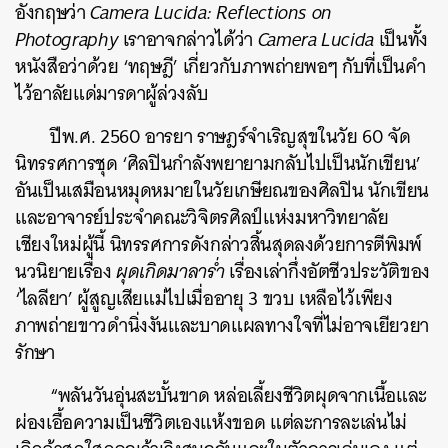
อังกฤษว่า
Camera Lucida: Reflections on
Photography
เราอาจกล่าวได้ว่า
Camera Lucida
เป็นทั้ง
หนังสือว่าด้วย ‘ทฤษฎี’ เกี่ยวกับภาพถ่ายพอๆ กับที่เป็นคำ
ไว้อาลัยแด่มารดาผู้ล่วงลับ
ปีพ.ศ. 2560 อารยา ราษฎร์จำเริญสุขในวัย 60 จัด
นิทรรศการชุด ‘ศิลปินกำลังพยายามกลับไปเป็นนักเขียน’
อันเป็นเสมือนหมุดหมายในวัยเกษียณของศิลปิน นักเขียน
และอาจารย์ประจำคณะวิจิตรศิลป์แห่งมหาวิทยาลัย
เชียงใหม่ผู้นี้ นิทรรศการดังกล่าวสิ้นสุดลงด้วยการตีพิมพ์
นวนิยายเรื่อง
ผุดเกิดมาลาร่ำ
เรื่องเล่ากึ่งอัตชีวประวัติของ
‘ไลลียา’ ผู้สูญเสียแม่ไปเมื่ออายุ 3 ขวบ เหลือไว้เพียง
ภาพถ่ายขาวดำนิ่งงันและบาดแผลทางใจที่ไม่อาจเยียวยา
รักษา
“พลันวันอุ่นสะบั้นขาด หล่อเลี้ยงชีวิตผุดจากเนื้อและ
ผ่องเอื้อความเป็นชีวิตเองแห้งขอด แต่ละการละเล่นไม่