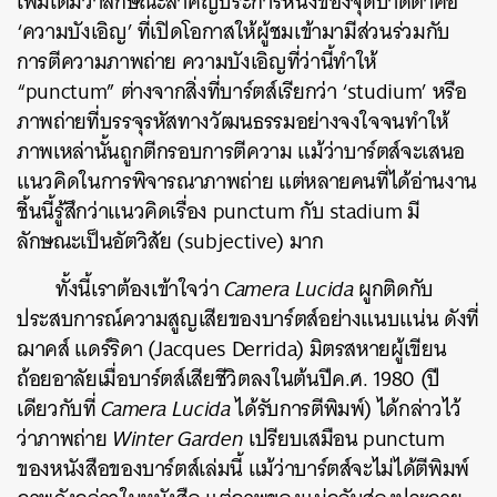
เพิ่มเติมว่าลักษณะสำคัญประการหนึ่งของ
จุดบาดตาคือ
‘ความบังเอิญ’ ที่เปิดโอกาสให้ผู้ชมเข้ามามีส่วนร่วมกับ
การตีความภาพถ่าย ความบังเอิญที่ว่านี้ทำให้
“punctum” ต่างจากสิ่งที่บาร์ตส์เรียกว่า ‘studium’ หรือ
ภาพถ่ายที่บรรจุรหัสทางวัฒนธรรมอย่างจงใจจนทำให้
ภาพเหล่านั้นถูกตีกรอบการตีความ
แม้ว่าบาร์ตส์จะเสนอ
แนวคิดในการพิจารณาภาพถ่าย แต่หลายคนที่ได้อ่านงาน
ชิ้นนี้รู้สึกว่าแนวคิดเรื่อง punctum กับ stadium มี
ลักษณะเป็นอัตวิสัย (subjective) มาก
ทั้งนี้เราต้องเข้าใจว่า
Camera Lucida
ผูกติดกับ
ประสบการณ์ความสูญเสียของบาร์ตส์อย่างแนบแน่น
ดังที่
ฌาคส์ แดร์ริดา
(Jacques Derrida) มิตรสหายผู้เขียน
ถ้อยอาลัยเมื่อบาร์ตส์เสียชีวิตลงในต้นปีค.ศ. 1980 (ปี
เดียวกับที่
Camera Lucida
ได้รับการตีพิมพ์) ได้
กล่าวไว้
ว่าภาพถ่าย
Winter Garden
เปรียบเสมือน punctum
ของหนังสือของบาร์ตส์เล่มนี้ แม้ว่าบาร์ตส์จะไม่ได้ตีพิมพ์