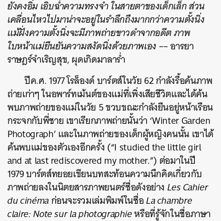
ยังคงอิ่ม เอิบฉ่ำความทรงจำ ในสายตาของเด็กเล็ก ส่วน
เคลื่อนไหวไปมาน่าจะอยู่ในรำลึกถึงมากกว่าความตั้งนิ่ง
แม้ฝั่งความตั้งนิ่งจะมีภาพถ่ายขาวดำจากอดีต ภาพ
ใบหน้าแม่ยืนยันความสงัดนิ่งด้วยภาพเอง
–– อารยา
ราษฎร์จำเริญสุข, ผุดเกิดมาลาร่ำ
ปีค.ศ. 1977
โรล็องด์ บาร์ตส์ในวัย 62 กำลังรื้อค้นภาพ
ถ่ายเก่าๆ ในอพาร์ทเม้นต์ของแม่ที่เพิ่งเสียชีวิตและได้ค้น
พบภาพถ่ายของแม่ในวัย 5 ขวบขณะกำลังยืนอยู่หน้าเรือน
กระจกกับพี่ชาย เขาเรียกภาพถ่ายนั้นว่า ‘Winter Garden
Photograph’ และในภาพถ่ายของเด็กผู้หญิงคนนั้น เขาได้
ค้นพบแม่ของตัวเองอีกครั้ง
(“I studied the little girl
and at last rediscovered my mother.”) ต่อมาในปี
1979 บาร์ตส์ทยอยเขียนบทสะท้อนความนึกคิดเกี่ยวกับ
ภาพถ่ายลงในนิตยสารภาพยนตร์ชื่อดังอย่าง
Les Cahier
du cinéma
ก่อนจะรวมเล่มพิมพ์ในชื่อ
La chambre
claire: Note sur la photographie
หรือที่รู้จักในชื่อภาษา