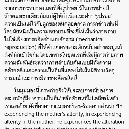
นัยหนึ่งคือการสืบทอดเผ่าพันธุ์)
กระบวนการกำเนิดภาพ
จากการกระทบของแสงที่ทิ้งรูปรอยไว้ในภาพถ่ายมี
ลักษณะเช่นเดียวกับแม่ผู้ให้กำเนิดและฝาก ‘รูปรอย’
ความเป็นแม่ไว้กับลูกของตนตลอดกาล
การกล่าวเช่นนี้
โดยนัยหนึ่งเป็นความพยายามที่จะชี้ให้เห็นว่าภาพถ่าย
ไม่ใช่เพียงการผลิตซ้ำแบบจักรกล (mechanical
reproduction) ที่ให้สำเนาตรงตามต้นฉบับอย่างสมบูรณ์
ดังที่มักเข้าใจกัน
โดยเฉพาะในยุคแรกที่เริ่มมีการถ่ายภาพ
ความสัมพันธ์ระหว่างภาพถ่ายกับต้นแบบมีทั้งความ
คล้ายคลึงและความเป็นอื่นที่แสดงให้เห็นมิติทางวัตถุ
อารมณ์ และการเมืองของสื่อชนิดนี้
ในมุมมองนี้ ภาพถ่ายจึงให้ประสบการณ์ของการ
ตระหนักรู้ถึง ‘ความเป็นอื่น’ หรือตัวตนที่ไม่เสถียรในตัว
เราเองด้วย
ดังที่คาดาวาและคอร์เตซ-ร็อคคากล่าวว่า “In
experiencing the mother’s alterity, in experiencing
alterity in the mother, he experiences the alteration