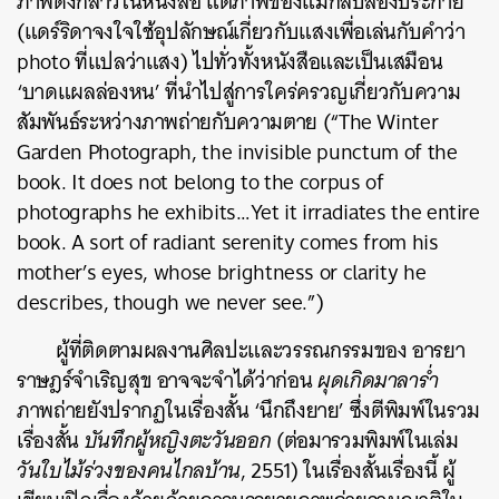
ภาพดังกล่าวในหนังสือ แต่ภาพของแม่กลับส่องประกาย
(แดร์ริดาจงใจใช้อุปลักษณ์เกี่ยวกับแสงเพื่อเล่นกับคำว่า
photo ที่แปลว่าแสง) ไปทั่วทั้งหนังสือและ
เป็นเสมือน
‘บาดแผลล่องหน’ ที่นำไปสู่การใคร่ครวญเกี่ยวกับความ
สัมพันธ์ระหว่างภาพถ่ายกับความตาย
(“The Winter
Garden Photograph, the invisible punctum of the
book. It does not belong to the corpus of
photographs he exhibits…Yet it irradiates the entire
book. A sort of radiant serenity comes from his
mother’s eyes, whose brightness or clarity he
describes, though we never see.”)
ผู้ที่ติดตามผลงานศิลปะและวรรณกรรมของ อารยา
ราษฎร์จำเริญสุข อาจจะจำได้ว่าก่อน
ผุดเกิดมาลาร่ำ
ภาพถ่ายยังปรากฏในเรื่องสั้น ‘นึกถึงยาย’ ซึ่งตีพิมพ์ในรวม
เรื่องสั้น
บันทึกผู้หญิงตะวันออก
(ต่อมารวมพิมพ์ในเล่ม
วันใบไม้ร่วงของคนไกลบ้าน
, 2551)
ในเรื่องสั้นเรื่องนี้ ผู้