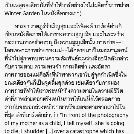
เป็นเหตุผลเดียวกันที่ทำให้บาร์ตส์จงใจไม่ผลิตซ้ำภาพถ่าย
Winter Garden ในหนังสือของเขา)
อารยา ราษฎร์จำเริญสุขและโรล็องด์ บาร์ตส์ต่างก็
เขียนหนังสือภายใต้เงาของความสูญเสีย และในระหว่าง
กระบวนการคร่ำครวญถึงความสูญเสียนั้น ภาพถ่าย––
โดยเฉพาะภาพถ่ายของแม่––ได้กลายมาเป็นมรณานุสรณ์
ที่นำไปสู่การทบทวนความสัมพันธ์ระหว่างสื่อชนิดดังกล่าว
กับความตาย ความทรงจำ การผลิตซ้ำ และอัตตา
ภาพถ่ายของแม่คือสิ่งที่นำพาพวกเขาไปสู่จุดกำเนิดซึ่งใน
ขณะเดียวกันก็เป็นจุดสิ้นสุดด้วย
เช่นเดียวกับการมอง
ภาพถ่ายที่ทำให้เราตระหนักถึงความตายในความมีชีวิต
ค่าที่ภาพถ่ายตอกตรึงคนในภาพให้แน่นิ่งไว้ตลอดกาล
ราวกับจะบอกล่วงหน้าว่าเขาหรือเธอจะตายจากเราไปใน
ที่สุด ดังที่บาร์ตส์กล่าวว่า “In front of the photography
of my mother as a child, I tell myself: she is going
to die: I shudder […] over a catastrophe which has