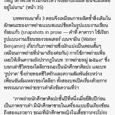
ใหญ่ เท่าที่เวลาร่วมกันระหว่างเธอกับถนนสายนี้จะมีเหลือ
อยู่ไม่นาน” (หน้า 35)
บทพรรณนาทั้ง 3 ตอนจึงเหมือนการผลิตซ้ำสิ่งเดิมใน
ลักษณะของภาพถ่ายแบบสแนปช็อตในรูปแบบงานเขียน
ร้อยแก้ว (snapshots in prose –– คำที่ คาดาวา ใช้เรียก
รูปแบบงานเขียนของวอลเตอร์ เบนจามิน (Walter
Benjamin) เกี่ยวกับภาพถ่ายซึ่งมักแบ่งเป็นตอนสั้นๆ
เหมือนภาพถ่ายที่นำมาเรียงต่อกัน) การใช้ภาพถ่ายเพื่อ
เผยให้เห็นความยังปรากฏในบท ‘ภาพถ่ายหมู่ ๒๕๑๙’ ซึ่ง
บอกเล่าชีวิตของไลลียาขณะเป็นนักศึกษาศิลปะ และบท
‘รูปราค’ ซึ่งถ่ายทอดชีวิตรักและความสัมพันธ์ระหว่าง
เพื่อนอันล้มเหลวของไลลียา ทั้งสองบทเปิดเรื่องด้วยการ
พรรณนาภาพถ่ายขาวดำดังข้อความที่ว่า
“ภาพถ่ายนักศึกษาศิลปะชั้นปีที่หนึ่งเมื่อยี่สิบปีก่อน
เป็นภาพขาวดำ มีนักศึกษาชายในเครื่องแบบยืนเรียงซ้อน
ถึงสองแถวยาว ขณะที่นักศึกษาหญิงในเสื้อขาวกระโปรง