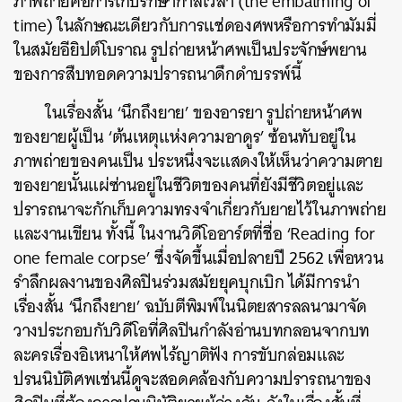
ภาพถ่ายคือการเก็บรักษากาลเวลา (the embalming of
time) ในลักษณะเดียวกับการแช่ดองศพหรือการทำมัมมี่
ในสมัยอียิปต์โบราณ
รูปถ่ายหน้าศพเป็นประจักษ์พยาน
ของการสืบทอดความปรารถนาดึกดำบรรพ์นี้
ในเรื่องสั้น ‘นึกถึงยาย’ ของอารยา รูปถ่ายหน้าศพ
ของยายผู้เป็น ‘ต้นเหตุแห่งความอาดูร’ ซ้อนทับอยู่ใน
ภาพถ่ายของคนเป็น ประหนึ่งจะแสดงให้เห็นว่าความตาย
ของยายนั้นแผ่ซ่านอยู่ในชีวิตของคนที่ยังมีชีวิตอยู่และ
ปรารถนาจะกักเก็บความทรงจำเกี่ยวกับยายไว้ในภาพถ่าย
และงานเขียน
ทั้งนี้ ในงานวิดีโออาร์ตที่ชื่อ ‘Reading for
one female corpse’ ซึ่งจัดขึ้นเมื่อปลายปี 2562 เพื่อหวน
รำลึกผลงานของศิลปินร่วมสมัยยุคบุกเบิก ได้มีการนำ
เรื่องสั้น ‘นึกถึงยาย’ ฉบับตีพิมพ์ในนิตยสารลลนามาจัด
วางประกอบกับวิดีโอที่ศิลปินกำลังอ่านบทกลอนจากบท
ละครเรื่องอิเหนาให้ศพไร้ญาติฟัง การขับกล่อมและ
ปรนนิบัติศพเช่นนี้ดูจะสอดคล้องกับความปรารถนาของ