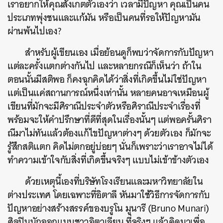
เราอยากให้คุณสังเกตตัวเองว่า เวลามีปัญหา คุณเป็นคน
ประเภทพุ่งชนและแก้มัน หรือเป็นคนที่รอให้ปัญหามัน
ผ่านพ้นไปเอง?
สำหรับผู้เขียนเอง เมื่อย้อนดูก็พบว่าจัดการกับปัญหา
แต่ละครั้งแตกต่างกันไป และหลายกรณีก็เห็นว่า ถ้าใน
ตอนนั้นมีสติพอ ก็คงฉุกคิดได้ว่าสิ่งที่เกิดขึ้นไม่ใช่ปัญหา
แต่เป็นแค่สถานการณ์หนึ่งเท่านั้น หลายคนอาจเหมือนผู้
เขียนที่มักจะมีศิราณีประจำตัวหรือศิราณีประจำเรื่องที่
พร้อมจะให้คำปรึกษาที่ดีที่สุดในเรื่องนั้นๆ แต่พอครั้นศิรา
ณีมาไม่ทันแล้วต้องแก้ไขปัญหาต่างๆ ด้วยตัวเอง ก็มักจะ
รู้สึกสติแตก คิดไม่ตกอยู่บ่อยๆ นั่นก็เพราะว่าเราอาจไม่ได้
ทำความเข้าใจกับสิ่งที่เกิดขึ้นจริงๆ แบบไม่เข้าข้างตัวเอง
ด้วยเหตุนี้เองที่บริษัทโรงเรียนและมหาวิทยาลัยใน
ต่างประเทศ โดยเฉพาะที่อิตาลี หันมาใช้วิธีการจัดการกับ
ปัญหาอย่างสร้างสรรค์ของบรูโน มูนารี (Bruno Munari)
ศิลปินนักออกแบบชาวอิตาเลียน ที่จริงๆ แล้วคิดมาเพื่อ