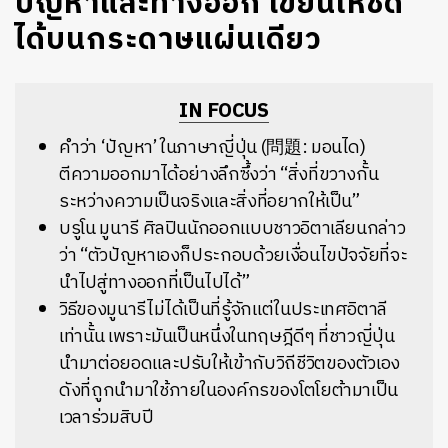
ปัญหาและทางออก เขียนให้ชัด
ได้บนกระดาษแผ่นเดียว
IN FOCUS
คำว่า ‘ปัญหา’ ในภาษาญี่ปุ่น (問題: มอนได)
ตีความออกมาได้อย่างลึกซึ้งว่า “สิ่งที่ขวางกั้น
ระหว่างความเป็นจริงและสิ่งที่อยากให้เป็น”
บรูโน มูนารี ศิลปินนักออกแบบชาวอิตาเลียนกล่าว
ว่า “ตัวปัญหาเองก็ประกอบด้วยเงื่อนไขปัจจัยที่จะ
นำไปสู่ทางออกที่เป็นไปได้”
วิธีของมูนารีไม่ได้เป็นที่รู้จักแต่ในประเทศอิตาลี
เท่านั้น เพราะมันเป็นหนึ่งในทฤษฎีดีๆ ที่ชาวญี่ปุ่น
นำมาต่อยอดและปรับให้เข้ากับวิถีชีวิตของตัวเอง
ดังที่ถูกนำมาใช้ภายในองค์กรของโตโยต้ามาเป็น
เวลาร่วมสิบปี