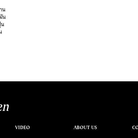
งาน
มัน
่น
น
en
VIDEO
ABOUT US
C