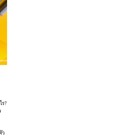
งไร?
จ
นหา
SHARE
TWEET
LINE
EMAIL
ัว