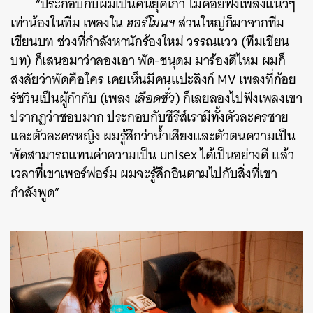
“ประกอบกับผมเป็นคนยุคเก่า ไม่ค่อยฟังเพลงแนวๆ
เท่าน้องในทีม เพลงใน
ฮอร์โมนฯ
ส่วนใหญ่ก็มาจากทีม
เขียนบท ช่วงที่กำลังหานักร้องใหม่ วรรณแวว (ทีมเขียน
บท) ก็เสนอมาว่าลองเอา พัด-ชนุดม มาร้องดีไหม ผมก็
สงสัยว่าพัดคือใคร เคยเห็นมีคนแปะลิงก์ MV เพลงที่ก้อย
รัชวินเป็นผู้กำกับ (เพลง
เลือดชั่ว
) ก็เลยลองไปฟังเพลงเขา
ปรากฏว่าชอบมาก ประกอบกับซีรีส์เรามีทั้งตัวละครชาย
และตัวละครหญิง ผมรู้สึกว่าน้ำเสียงและตัวตนความเป็น
พัดสามารถแทนค่าความเป็น unisex ได้เป็นอย่างดี แล้ว
เวลาที่เขาเพอร์ฟอร์ม ผมจะรู้สึกอินตามไปกับสิ่งที่เขา
กำลังพูด”