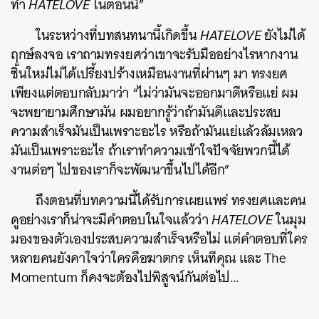
ทำ
HATELOVE
ในตอนนี้”
ในระหว่างที่บทสนทนานี้เกิดขึ้น
HATELOVE
ยังไม่ได้
ฤกษ์ลงจอ เราถามทรงยศว่าเขาจะรับมืออย่างไรหากงาน
ชิ้นใหม่ไม่ได้เปรี้ยงปร้างเหมือนงานที่ผ่านๆ มา ทรงยศ
เพียงเเต่ตอบกลับมาว่า “ไม่ว่ามันจะออกมาดีหรือแย่ ผม
จะพยายามศึกษามัน ผมอยากรู้ว่าถ้ามันดีและประสบ
ความสำเร็จมันเป็นเพราะอะไร หรือถ้ามันแย่แล้วล้มเหลว
มันเป็นเพราะอะไร ถ้าเราทำความเข้าใจปัจจัยพวกนี้ได้
งานต่อๆ ไปของเราก็จะพัฒนาขึ้นไปได้อีก”
ถึงตอนที่บทความนี้ได้รับการเผยแพร่ ทรงยศและคน
ดูอย่างเราก็น่าจะมีคำตอบในใจแล้วว่า
HATELOVE
ในมุม
มองของตัวเองประสบความสำเร็จหรือไม่ แต่คำตอบที่ใคร
หลายคนยังคาใจว่าใครคือฆาตกร เห็นทีคุณ และ The
Momentum ก็คงจะต้องไปพิสูจน์กันต่อไป…