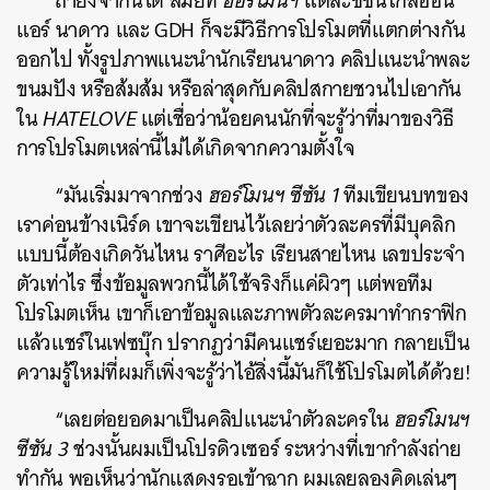
ถ้ายังจำกันได้ สมัยที่
ฮอร์โมนฯ
แต่ละซีซันใกล้ออน
แอร์ นาดาว และ GDH ก็จะมีวิธีการโปรโมตที่แตกต่างกัน
ออกไป ทั้งรูปภาพแนะนำนักเรียนนาดาว คลิปแนะนำพละ
ขนมปัง หรือส้มส้ม หรือล่าสุดกับคลิปสกายชวนไปเอากัน
ใน
HATELOVE
แต่เชื่อว่าน้อยคนนักที่จะรู้ว่าที่มาของวิธี
การโปรโมตเหล่านี้ไม่ได้เกิดจากความตั้งใจ
“มันเริ่มมาจากช่วง
ฮอร์โมนฯ ซีซัน 1
ทีมเขียนบทของ
เราค่อนข้างเนิร์ด เขาจะเขียนไว้เลยว่าตัวละครที่มีบุคลิก
ค้นหา
แบบนี้ต้องเกิดวันไหน ราศีอะไร เรียนสายไหน เลขประจำ
SHARE
TWEET
LINE
EMAIL
ตัวเท่าไร ซึ่งข้อมูลพวกนี้ได้ใช้จริงก็แค่ผิวๆ แต่พอทีม
โปรโมตเห็น เขาก็เอาข้อมูลและภาพตัวละครมาทำกราฟิก
แล้วแชร์ในเฟซบุ๊ก ปรากฏว่ามีคนแชร์เยอะมาก กลายเป็น
ความรู้ใหม่ที่ผมก็เพิ่งจะรู้ว่าไอ้สิ่งนี้มันก็ใช้โปรโมตได้ด้วย!
“เลยต่อยอดมาเป็นคลิปแนะนำตัวละครใน
ฮอร์โมนฯ
ซีซัน 3
ช่วงนั้นผมเป็นโปรดิวเซอร์ ระหว่างที่เขากำลังถ่าย
ทำกัน พอเห็นว่านักแสดงรอเข้าฉาก ผมเลยลองคิดเล่นๆ