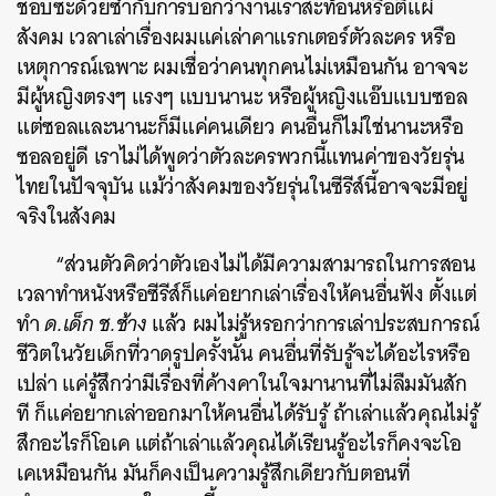
ชอบซะด้วยซ้ำกับการบอกว่างานเราสะท้อนหรือตีแผ่
สังคม เวลาเล่าเรื่องผมแค่เล่าคาแรกเตอร์ตัวละคร หรือ
เหตุการณ์เฉพาะ ผมเชื่อว่าคนทุกคนไม่เหมือนกัน อาจจะ
มีผู้หญิงตรงๆ แรงๆ แบบนานะ หรือผู้หญิงแอ๊บแบบซอล
แต่ซอลและนานะก็มีแค่คนเดียว คนอื่นก็ไม่ใช่นานะหรือ
ซอลอยู่ดี เราไม่ได้พูดว่าตัวละครพวกนี้แทนค่าของวัยรุ่น
ไทยในปัจจุบัน แม้ว่าสังคมของวัยรุ่นในซีรีส์นี้อาจจะมีอยู่
จริงในสังคม
“ส่วนตัวคิดว่าตัวเองไม่ได้มีความสามารถในการสอน
เวลาทำหนังหรือซีรีส์ก็แค่อยากเล่าเรื่องให้คนอื่นฟัง ตั้งแต่
ทำ
ด.เด็ก ช.ช้าง
แล้ว ผมไม่รู้หรอกว่าการเล่าประสบการณ์
ชีวิตในวัยเด็กที่วาดรูปครั้งนั้น คนอื่นที่รับรู้จะได้อะไรหรือ
เปล่า แค่รู้สึกว่ามีเรื่องที่ค้างคาในใจมานานที่ไม่ลืมมันสัก
ที ก็แค่อยากเล่าออกมาให้คนอื่นได้รับรู้ ถ้าเล่าแล้วคุณไม่รู้
สึกอะไรก็โอเค แต่ถ้าเล่าแล้วคุณได้เรียนรู้อะไรก็คงจะโอ
เคเหมือนกัน มันก็คงเป็นความรู้สึกเดียวกับตอนที่