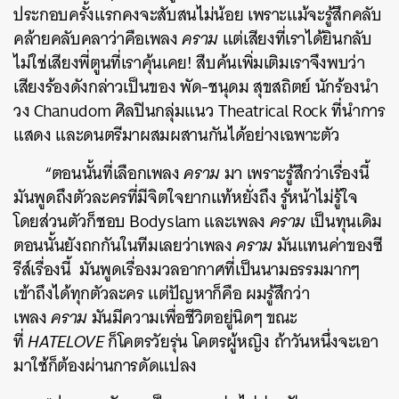
ประกอบครั้งแรกคงจะสับสนไม่น้อย เพราะแม้จะรู้สึกคลับ
คล้ายคลับคลาว่าคือเพลง
คราม
แต่เสียงที่เราได้ยินกลับ
ไม่ใช่เสียงพี่ตูนที่เราคุ้นเคย! สืบค้นเพิ่มเติมเราจึงพบว่า
เสียงร้องดังกล่าวเป็นของ พัด-ชนุดม สุขสถิตย์ นักร้องนำ
วง Chanudom ศิลปินกลุ่มแนว Theatrical Rock ที่นำการ
แสดง และดนตรีมาผสมผสานกันได้อย่างเฉพาะตัว
“ตอนนั้นที่เลือกเพลง
คราม
มา เพราะรู้สึกว่าเรื่องนี้
มันพูดถึงตัวละครที่มีจิตใจยากแท้หยั่งถึง รู้หน้าไม่รู้ใจ
โดยส่วนตัวก็ชอบ Bodyslam และเพลง
คราม
เป็นทุนเดิม
ตอนนั้นยังถกกันในทีมเลยว่าเพลง
คราม
มันแทนค่าของซี
รีส์เรื่องนี้ มันพูดเรื่องมวลอากาศที่เป็นนามธรรมมากๆ
เข้าถึงได้ทุกตัวละคร แต่ปัญหาก็คือ ผมรู้สึกว่า
เพลง
คราม
มันมีความเพื่อชีวิตอยู่นิดๆ ขณะ
ที่
HATELOVE
ก็โคตรวัยรุ่น โคตรผู้หญิง ถ้าวันหนึ่งจะเอา
มาใช้ก็ต้องผ่านการดัดแปลง