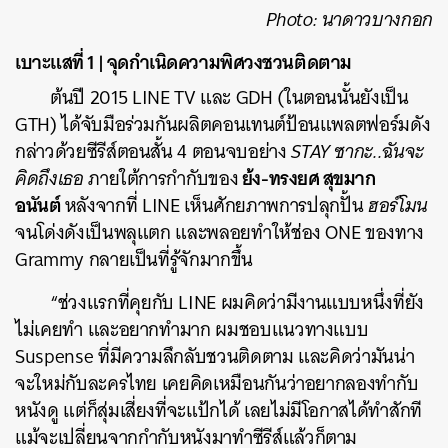
Photo: นาดาวบางกอก
เบาะแสที่ 1 | จุดกำเนิดความพิศวงชวนติดตาม
ต้นปี 2015 LINE TV และ GDH (ในตอนนั้นยังเป็น
GTH) ได้จับมือร่วมกันผลิตคอนเทนต์ป้อนแพลตฟอร์มดัง
กล่าวด้วยซีรีส์ตอนสั้น 4 ตอนจบอย่าง
STAY ซากะ..ฉันจะ
ย้ง-ทรงยศ สุขมาก
คิดถึงเธอ
ภายใต้การกำกับของ
อนันต์
หลังจากที่ LINE เห็นศักยภาพการปลุกปั้น
ฮอร์โมน
จนโด่งดังเป็นพลุแตก และพลอยทำให้ช่อง ONE ของทาง
Grammy กลายเป็นที่รู้จักมากขึ้น
“ช่วงแรกที่คุยกับ LINE ผมคิดว่ามีงานแบบหนึ่งที่ยัง
ไม่เคยทำ และอยากทำมาก ผมชอบแนวทางแบบ
Suspense ที่มีความลึกลับชวนติดตาม และคิดว่ามันน่า
จะใหม่กับละครไทย เคยคิดเหมือนกันว่าอยากลองทำกับ
หนังดู แต่ก็สุ่มเสี่ยงที่จะแป้กได้ เลยไม่มีโอกาสได้ทำสักที
แม้จะเปลี่ยนจากกำกับหนังมาทำซีรีส์แล้วก็ตาม