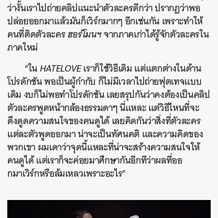
ว่างั้นเราไปถ่ายคลิปแนะนำตัวละครดีกว่า ปรากฏว่าพอ
ปล่อยออกมาแล้วมันก็เวิร์กมากๆ อีกเช่นกัน เพราะทำให้
คนที่ติดตัวละคร
ฮอร์โมนฯ
จากภาคเก่าได้รู้จักตัวละครใน
ภาคใหม่
“ใน
HATELOVE
เราก็ใช้วิธีเดิม แต่แตกต่างในด้าน
โปรดักชัน พอเป็นผู้กำกับ ก็ไม่มีเวลาไปถ่ายฟุตเทจแบบ
เดิม งบก็ไม่พอทำโปรดักชัน เลยสรุปกันว่าคงต้องเป็นคลิป
ตัวละครพูดหน้ากล้องธรรมดาๆ นี่แหละ แต่วิธีไหนที่จะ
ดึงดูดความสนใจของคนดูได้ เลยคิดกันว่าสิ่งที่ตัวละคร
แต่ละตัวพูดออกมา น่าจะเป็นทัศนคติ และความคิดของ
พวกเขา ผมเดาว่าจุดนี้แหละที่น่าจะสร้างความสนใจให้
คนดูได้ แต่เราก็จะค่อยมาศึกษากันอีกทีว่าผลที่ออ
กมาเวิร์กหรือล้มเหลวเพราะอะไร”