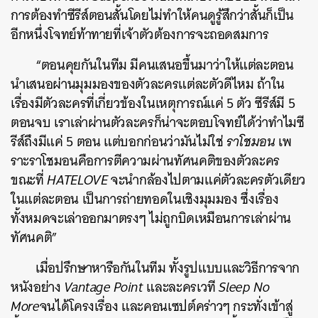
การต้องทำซีรีส์ตอนสั้นโดยไม่ทำให้คนดูรู้สึกว่าสั้นก็เป็น
อีกหนึ่งโจทย์ท้าทายที่เจ้าตัวต้องการจะถอดสมการ
“ตอนคุยกันในทีม มีคนเสนอขึ้นมาว่าให้แต่ละตอน
นำเสนอผ่านมุมมองของตัวละครแต่ละตัวดีไหม ถ้าใน
เรื่องมีตัวละครที่เกี่ยวข้องในเหตุการณ์แค่ 5 ตัว ซีรีส์มี 5
ตอนจบ เราเล่าผ่านตัวละครก็น่าจะตอบโจทย์ได้ว่าทำไมซี
รีส์ถึงมีแค่ 5 ตอน แต่บอกก่อนว่ามันไม่ใช่
ราโชมอน
เพ
ราะราโชมอนคือการตีความผ่านทัศนคติของตัวละคร
ขณะที่
HATELOVE
จะนำกล้องไปตามแค่ตัวละครตัวเดียว
ในแต่ละตอน เป็นการถ่ายทอดในเชิงมุมมอง ซึ่งเรื่อง
ทั้งหมดจะเล่าออกมาตรงๆ ไม่ถูกบิดเหมือนการเล่าผ่าน
ทัศนคติ”
เมื่อปรึกษาหารือกันในทีม ทั้งรูปแบบและวิธีการจาก
หนังอย่าง
Vantage Point
และละครเวที
Sleep No
More
จนได้โครงเรื่อง และคอนเซปต์คร่าวๆ กระทั่งเข้าสู่