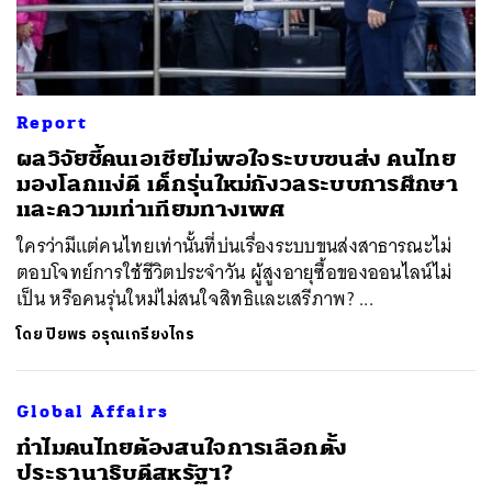
Report
ผลวิจัยชี้คนเอเชียไม่พอใจระบบขนส่ง คนไทย
มองโลกแง่ดี เด็กรุ่นใหม่กังวลระบบการศึกษา
ค้นหา
และความเท่าเทียมทางเพศ
SHARE
TWEET
LINE
EMAIL
ใครว่ามีแต่คนไทยเท่านั้นที่บ่นเรื่องระบบขนส่งสาธารณะไม่
ตอบโจทย์การใช้ชีวิตประจำวัน ผู้สูงอายุซื้อของออนไลน์ไม่
เป็น หรือคนรุ่นใหม่ไม่สนใจสิทธิและเสรีภาพ? ...
โดย
ปิยพร อรุณเกรียงไกร
Global Affairs
ทำไมคนไทยต้องสนใจการเลือกตั้ง
ประธานาธิบดีสหรัฐฯ?