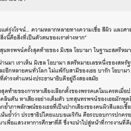
่รุ่งโรจน์… ความหลากหลายทางความเชื่อ สีผิว และศาส
่งนี้คือสิ่งที่เป็นตัวตนของเราต่างหาก”
องสุนทรพจน์ครั้งสุดท้ายของ มิเชล โอบามา ในฐานะสตรีหมา
ผ่านมา เราเห็น มิเชล โอบามา สตรีหมายเลขหนึ่งของสหรัฐอ
ะอีกหลายคนทั่วโลก ไม่แพ้กับสามีของเธอ บารัก โอบามา
 ที่ดำรงตำแหน่งประธานาธิบดีอยู่ถึงสองสมัย
งสุดท้ายของการหาเสียงเลือกตั้งของพรรคเดโมแครตเมื่อปลา
ี คลินตัน หาเสียงอย่างเต็มตัว บทสุนทรพจน์ของเธอมักพูด
ตอกย้ำภาพลักษณ์ของเธอที่เป็นปากเสียงของคนผิวสีและเชื้อ
ะเน้นย้ำว่า ประชาธิปไตยแบบอเมริกัน คือระบอบการปกครอง
าเพื่อแสวงหาการศึกษาที่ดี ซึ่งจะนำไปสู่หน้าที่การงานที่