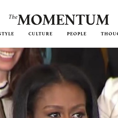
STYLE
CULTURE
PEOPLE
THOU