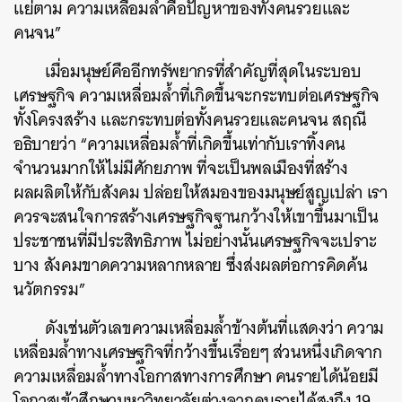
แย่ตาม ความเหลื่อมล้ำคือปัญหาของทั้งคนรวยและ
คนจน”
เมื่อมนุษย์คืออีกทรัพยากรที่สำคัญที่สุดในระบอบ
เศรษฐกิจ ความเหลื่อมล้ำที่เกิดขึ้นจะกระทบต่อเศรษฐกิจ
ทั้งโครงสร้าง และกระทบต่อทั้งคนรวยและคนจน สฤณี
อธิบายว่า “ความเหลื่อมล้ำที่เกิดขึ้นเท่ากับเราทิ้งคน
จำนวนมากให้ไม่มีศักยภาพ ที่จะเป็นพลเมืองที่สร้าง
ผลผลิตให้กับสังคม ปล่อยให้สมองของมนุษย์สูญเปล่า เรา
ควรจะสนใจการสร้างเศรษฐกิจฐานกว้างให้เขาขึ้นมาเป็น
ประชาชนที่มีประสิทธิภาพ ไม่อย่างนั้นเศรษฐกิจจะเปราะ
บาง สังคมขาดความหลากหลาย ซึ่งส่งผลต่อการคิดค้น
นวัตกรรม”
ดังเช่นตัวเลขความเหลื่อมล้ำข้างต้นที่แสดงว่า ความ
ค้นหา
เหลื่อมล้ำทางเศรษฐกิจที่กว้างขึ้นเรื่อยๆ ส่วนหนึ่งเกิดจาก
SHARE
TWEET
LINE
EMAIL
ความเหลื่อมล้ำทางโอกาสทางการศึกษา คนรายได้น้อยมี
โอกาสเข้าศึกษามหาวิทยาลัยต่างจากคนรายได้สูงถึง 19