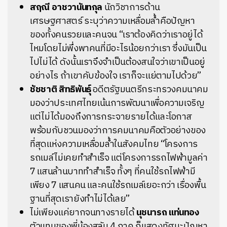
สฤณี อาชวานันทกุล
นักวิชาการด้าน
เศรษฐศาสตร์ ระบุว่าความเหลื่อมล้ำคือปัญหา
ของทั้งคนรวยและคนจน “เราต้องคิดว่าเราอยู่ได้
ไหมโดยไม่พึ่งพาคนที่มีอะไรน้อยกว่าเรา ซึ่งมันเป็น
ไปไม่ได้ ดังนั้นเราจึงจำเป็นต้องสนใจว่าเขาเป็นอยู่
อย่างไร ถ้าเขาคับข้องใจ เราก็จะแย่ตามไปด้วย”
ชัชชาติ สิทธิพันธุ์
อดีตรัฐมนตรีกระทรวงคมนาคม
มองว่าประเทศไทยเน้นการพัฒนาเพื่อความเจริญ
แต่ไม่ได้มองถึงการกระจายรายได้และโอกาส
พร้อมกับชวนมองว่าการคมนาคมคือตัวอย่างของ
ที่สุดแห่งความเหลื่อมล้ำในสังคมไทย “โครงการ
รถเมล์ไม่เคยทำสำเร็จ แต่โครงการรถไฟฟ้ามูลค่า
7 แสนล้านบาททำสำเร็จ ทั้งๆ ที่คนใช้รถไฟฟ้ามี
เพียง 7 แสนคน และคนใช้รถเมล์เยอะกว่า เรื่องพื้น
ฐานที่สุดเรายังทำไม่ได้เลย”
ไม่เพียงแค่ยากจนทางรายได้
นุชนารถ แท่นทอง
ตัวแทนของพี่น้องสลัม 4 ภาค ก็แสดงทัศนะปัญหา