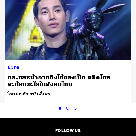
ง
Life
กระแสหน้ากากจิงโจ้ของเป๊ก ผลิตโชค
สะท้อนอะไรในสังคมไทย
โดย ปณชัย อารีเพิ่มพร
FOLLOW US