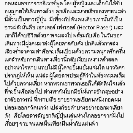
ถอนสมอออกจากลิเวอร์พูล โดยผู้หญิงและเด็กยังได้รับ
อนุญาตให้เดินทางด้วย ลูกเรือและนายเรือของพาหนะลำ
นี้ล้วนเป็นชาวญี่ปุ่น มีเพียงกัปตันคนเดียวเท่านั้นที่เป็น
ชาวฝรั่งนั่นคือ เฮกเตอร์ เฟรเซอร์ (Hector Fraser) และ
เขาก็ได้จบชีวิตด้วยการจมลงไปพร้อมกับเรือ ในวันออก
เดินทางมีฝูงคนมาส่งผู้โดยสารคับคั่ง ปกติแล้วการส่ง
เสียงร่ำลาตามท่าเรือจะเต็มเปี่ยมด้วยความสนุกครึกครื้น
แต่สำหรับการเดินทางเที่ยวนี้กลับเงียบเหงาเศร้าสลด
อย่างน่าใจหาย แทบไม่มีผู้ใดจะยิ้มแย้มแจ่มใส แวววิตก
ปรากฏให้เห็น แน่ล่ะ ผู้โดยสารย่อมรู้ดีว่าในท้องทะเลเต็ม
ไปด้วยความเสี่ยง หากพวกเขาพวกเธอก็ได้ตัดสินใจแล้ว
ที่จะขึ้นเรือล่องไป ต่างพากันโบกมือให้เกาะอังกฤษอย่าง
อาลัยอาวรณ์ ที่กราบเรือ ชายชาวเอเชียคนหนึ่งถอดผม
ปลอมออกกวัดแกว่ง เปล่งถ้อยคำบางอย่างออกมาเสียง
ดัง เรือโดยสารสัญชาติญี่ปุ่นแล่นห่างไกลออกจากฝั่งไป
เรื่อยๆ จวบจนแลเห็นเพียงผืนน้ำกับแผ่นฟ้า