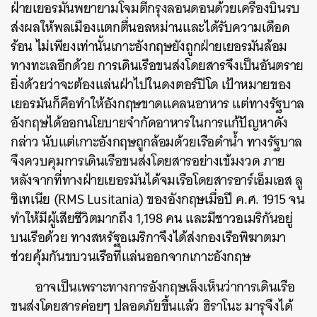
ฝ่ายเยอรมันพยายามโจมตีกรุงลอนดอนด้วยเครื่องบินรบ
ส่งผลให้พลเมืองแตกตื่นอลหม่านและได้รับความเดือด
ร้อน ไม่เพียงเท่านั้นเกาะอังกฤษยังถูกฝ่ายเยอรมันล้อม
ทางทะเลอีกด้วย การเดินเรือขนส่งโดยสารจึงเป็นอันตราย
ยิ่งด้วยว่าจะต้องแล่นฝ่าไปในดงตอร์ปิโด เป้าหมายของ
เยอรมันก็คือทำให้อังกฤษขาดแคลนอาหาร แต่ทางรัฐบาล
อังกฤษได้ออกนโยบายจำกัดอาหารในการแก้ปัญหาดัง
กล่าว นับแต่เกาะอังกฤษถูกล้อมด้วยเรือดำน้ำ ทางรัฐบาล
จึงควบคุมการเดินเรือขนส่งโดยสารอย่างเข้มงวด ภาย
หลังจากที่ทางฝ่ายเยอรมันได้จมเรือโดยสารอาร์เอ็มเอส ลู
ซิเทเนีย (RMS Lusitania) ของอังกฤษเมื่อปี ค.ศ. 1915 จน
ทำให้มีผู้เสียชีวิตมากถึง 1,198 คน และมีชาวอเมริกันอยู่
บนเรือด้วย ทางสหรัฐอเมริกาจึงได้ส่งกองเรือพิฆาตมา
ช่วยคุ้มกันขบวนเรือที่แล่นออกจากเกาะอังกฤษ
อาจเป็นเพราะทางการอังกฤษเล็งเห็นว่าการเดินเรือ
ขนส่งโดยสารค่อยๆ ปลอดภัยขึ้นแล้ว ฮิราโนะ มารุจึงได้