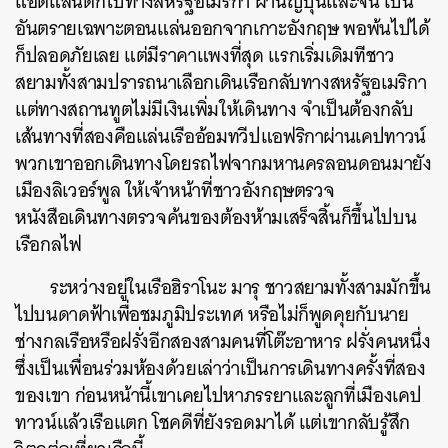
แอตแลนติกไปทางสหรัฐอเมริกา ผ่านญี่ปุ่นและจีน เป็น
อันตรายเฉพาะตอนแล่นออกจากเกาะอังกฤษ พอพ้นไปได้
ก็ปลอดภัยเลย แต่มีราคาแพงที่สุด แรกเริ่มเดิมทีชาว
สยามทั้งสามปรารถนาเลือกเดินเรือกลับทางสหรัฐอเมริกา
แต่ทางสถานทูตไม่มีเงินเพิ่มให้เดินทาง จำเป็นต้องกลับ
เส้นทางที่สองคือแล่นเรืออ้อมทวีปแอฟริกาผ่านเคปทาวน์
พวกเขาออกเดินทางโดยรถไฟจากมหานครลอนดอนมายัง
เมืองลิเวอร์พูล ให้เจ้าหน้าที่ชาวอังกฤษตรวจ
หนังสือเดินทางตรวจค้นของต้องห้ามเสร็จสิ้นก็ขึ้นไปบน
เรือกลไฟ
ระหว่างอยู่ในเรือฮิราโนะ มารุ ชาวสยามทั้งสามมักขึ้น
ไปบนดาดฟ้าเพื่อชมภูมิประเทศ หรือไม่ก็พูดคุยกับนาย
ช่างกลเรือหรือฝรั่งอีกสองสามคนที่โต๊ะอาหาร ฝรั่งคนหนึ่ง
ซึ่งเป็นเพื่อนร่วมห้องด้วยเล่าว่าเป็นการเดินทางครั้งที่สอง
ของเขา ก่อนหน้านี้เขาเคยไปหาภรรยาและลูกที่เมืองเคป
ทาวน์แล้วเรือแตก โชคดีที่ยังรอดมาได้ แต่เขากลับรู้สึก