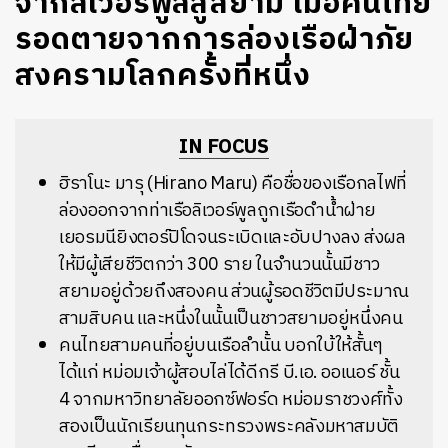
จากลิเวอร์พูลสู่สยาม เมื่อคนไทย
รอดตายจากการล่องเรือฝ่าภัย
สงครามโลกครั้งที่หนึ่ง
IN FOCUS
ฮิราโนะ มารุ (Hirano Maru) คือชื่อของเรือกลไฟที่
ล่องออกจากท่าเรือลิเวอร์พูลถูกเรือดำน้ำฝ่าย
เยอรมนียิงตอร์ปิโดจนระเบิดและอับปางลง ส่งผล
ให้มีผู้เสียชีวิตกว่า 300 ราย ในจำนวนนั้นมีชาว
สยามอยู่ด้วยถึงสองคน ส่วนผู้รอดชีวิตมีประมาณ
สามสิบคน และหนึ่งในนั้นเป็นชาวสยามอยู่หนึ่งคน
คนไทยสามคนที่อยู่บนเรือลำนั้น บอกใบ้ให้สั้นๆ
ได้แก่ หม่อมเจ้าผู้สอบไล่ได้ดีกรี บี.เอ. ออเนอร์ ชั้น
4 จากมหาวิทยาลัยออกซ์ฟอร์ด หม่อมราชวงศ์ทั้ง
สองเป็นนักเรียนทุนกระทรวงพระคลังมหาสมบัติ