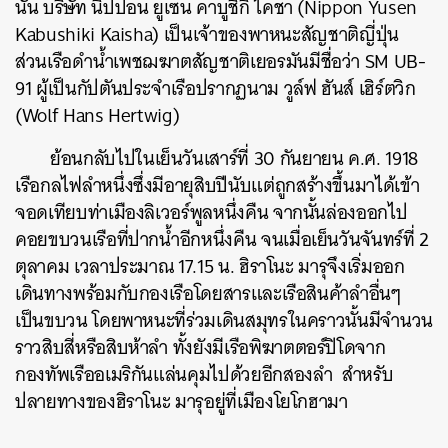
นั้น บริษัท นิปปอน ยูเซน คาบูชิกิ ไคชา (Nippon Yusen
Kabushiki Kaisha) เป็นเจ้าของพาหนะสัญชาติญี่ปุ่น
ส่วนเรือดำน้ำเพชฌฆาตสัญชาติเยอรมันมีชื่อว่า SM UB-
91 ผู้เป็นกัปตันประจำเรือปรากฏนาม วูล์ฟ ฮันส์ เฮิร์ตวิก
(Wolf Hans Hertwig)
ย้อนกลับไปในเย็นวันเสาร์ที่ 30 กันยายน ค.ศ. 1918
เรือกลไฟลำหนึ่งซึ่งมีอายุสิบปีนับแต่ถูกสร้างขึ้นมาได้เข้า
จอดเทียบท่าเมืองลิเวอร์พูลหนึ่งคืน จากนั้นล่องออกไป
คอยขบวนเรือที่ปากน้ำอีกหนึ่งคืน จนเมื่อเย็นวันจันทร์ที่ 2
ตุลาคม เวลาประมาณ 17.15 น. ฮิราโนะ มารุจึงเริ่มออก
เดินทางพร้อมกับกองเรือโดยสารและเรือสินค้าลำอื่นๆ
เป็นขบวน โดยพาหนะที่ร่วมเดินสมุทรในคราวนั้นมีจำนวน
ราวสิบสี่หรือสิบห้าลำ ทั้งยังมีเรือพิฆาตตอร์ปิโดจาก
กองทัพเรืออเมริกันแล่นคุมไปด้วยอีกสองลำ สำหรับ
ปลายทางของฮิราโนะ มารุอยู่ที่เมืองโยโกฮามา