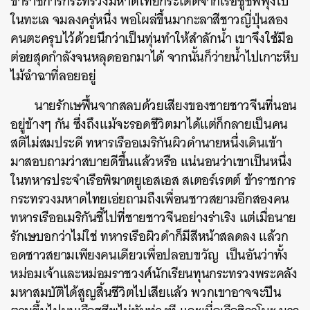
ข้าราชการกระทรวงมหาดไทยกระโดดจากเรือชูชีพพุ่งไป
ในทะเล จมลงครู่หนึ่ง พอโผล่ขึ้นมากะลาสีชาวญี่ปุ่นสอง
คนตะครุบไว้ด้วยนึกว่าเป็นทุ่นทำให้สำลักน้ำ เขาจึงใช้มือ
ต่อยสุดกำลังจนหลุดออกมาได้ จากนั้นก็ว่ายน้ำไปเกาะหีบ
ไม้ฉำฉาที่ลอยอยู่
นายรักเษฟื้นจากสลบด้วยเสียงของชายชาวจีนที่นอน
อยู่ข้างๆ กัน ซึ่งถึงแม้จะรอดชีวิตมาได้แต่ก็กลายเป็นคน
สติไม่สมประดี ทหารเรืออเมริกันผิวดำนายหนึ่งเดินเข้า
มาสอบถามว่าสบายดีขึ้นแล้วหรือ แน่นอนว่าเขาเป็นหนึ่ง
ในทหารประจำเรือพิฆาตยูเอสเอส สเตอร์เรตต์ ข้าราชการ
กระทรวงมหาดไทยเอ่ยถามถึงเพื่อนชาวสยามอีกสองคน
ทหารเรืออเมริกันชี้ไปที่ชายชาวจีนอย่างร่าเริง แต่เมื่อนาย
รักเษบอกว่าไม่ใช่ ทหารเรือผิวดำก็มีสีหน้าสลดลง แล้วก
อดชาวสยามเพียงคนเดียวเพื่อปลอบขวัญ เป็นอันว่าทั้ง
หม่อมเจ้าและหม่อมราชวงศ์นักเรียนทุนกระทรวงพระคลัง
มหาสมบัติได้สูญสิ้นชีวิตไปเสียแล้ว พวกเขาอาจจะปีน