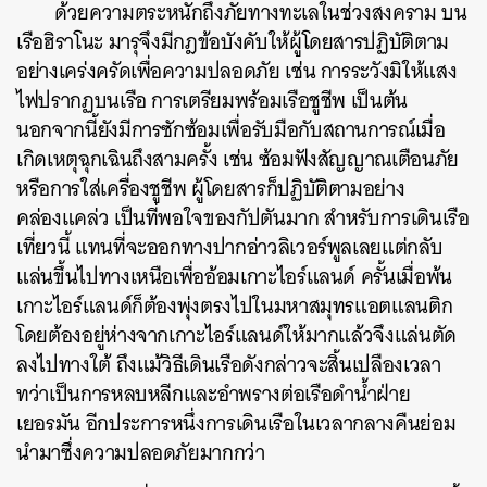
ด้วยความตระหนักถึงภัยทางทะเลในช่วงสงคราม บน
เรือฮิราโนะ มารุจึงมีกฎข้อบังคับให้ผู้โดยสารปฏิบัติตาม
อย่างเคร่งครัดเพื่อความปลอดภัย เช่น การระวังมิให้แสง
ไฟปรากฏบนเรือ การเตรียมพร้อมเรือชูชีพ เป็นต้น
นอกจากนี้ยังมีการซักซ้อมเพื่อรับมือกับสถานการณ์เมื่อ
เกิดเหตุฉุกเฉินถึงสามครั้ง เช่น ซ้อมฟังสัญญาณเตือนภัย
หรือการใส่เครื่องชูชีพ ผู้โดยสารก็ปฏิบัติตามอย่าง
คล่องแคล่ว เป็นที่พอใจของกัปตันมาก สำหรับการเดินเรือ
เที่ยวนี้ แทนที่จะออกทางปากอ่าวลิเวอร์พูลเลยแต่กลับ
แล่นขึ้นไปทางเหนือเพื่ออ้อมเกาะไอร์แลนด์ ครั้นเมื่อพ้น
เกาะไอร์แลนด์ก็ต้องพุ่งตรงไปในมหาสมุทรแอตแลนติก
โดยต้องอยู่ห่างจากเกาะไอร์แลนด์ให้มากแล้วจึงแล่นตัด
ลงไปทางใต้ ถึงแม้วิธีเดินเรือดังกล่าวจะสิ้นเปลืองเวลา
ทว่าเป็นการหลบหลีกและอำพรางต่อเรือดำน้ำฝ่าย
เยอรมัน อีกประการหนึ่งการเดินเรือในเวลากลางคืนย่อม
นำมาซึ่งความปลอดภัยมากกว่า