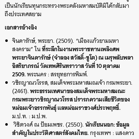
เป็นนักเรียนทุนกระทรวงพระคลังมหาสมบัติมิได้กลับมา
ถึงประเทศสยาม
เอกสารอ้างอิง
จินดารักษ์, พระยา. (2509). “เมืองแก้วยามมหา
ที่ระลึกในงานพระราชทานเพลิงศพ
สงคราม” ใน
พระยาจินดารักษ์ (จำลอง สวัสดิ์-ชูโต) ณ เมรุพลับพลา
อิสริยาภรณ์ วัดเทพศิรินทราวาส วันที่ 10 ตุลาคม
2509.
พระนคร : สรยุทธการพิมพ์.
วชิรญาณวโรรส, สมเด็จพระมหาสมณเจ้า กรมพระยา.
พระธรรมเทศนาของสมเด็จพระมหาสมณะ
(2461).
กรมพระยาวชิรญาณวโรรส ปรารภความเสียชีวิตของ
หม่อมเจ้าอรรกพันธุ์ แลหม่อมราชวงศ์ประพฤทธิ์.
ม.ป.ท. : ม.ป.พ.
นักเรียนนอก: ข้อมูล
วิชิตวงศ์ ณ ป้อมเพชร. (2550).
สำคัญในประวัติศาสตร์สังคมไทย.
กรุงเทพฯ : แสงดาว