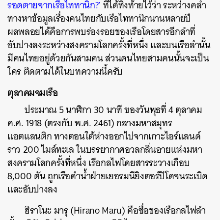
รอดตายจากเรือไททานิก?’
ที่ได้ทิ้งท้ายไว้ว่า ระหว่างคลำ
ทางหาข้อมูลเรื่องคนไทยกับเรือไททานิกนานหลายปี
ผลพลอยได้คือการพบร่องรอยของเรือโดยสารอีกลำที่
อับปางลงระหว่างสงครามโลกครั้งที่หนึ่ง และบนเรือลำนั้น
มีคนไทยอยู่ด้วยกันสามคน ส่วนคนไทยสามคนนั้นจะเป็น
ใคร ติดตามได้ในบทความนี้ครับ
ตุลาคมจมเรือ
ประมาณ 5 นาฬิกา 30 นาที ของวันพุธที่ 4 ตุลาคม
ค.ศ. 1918 (ตรงกับ พ.ศ. 2461) กลางมหาสมุทร
แอตแลนติก ทางตอนใต้ห่างออกไปจากเกาะไอร์แลนด์
ราว 200 ไมล์ทะเล ในบรรยากาศอวลกลิ่นอายแห่งมหา
สงครามโลกครั้งที่หนึ่ง เรือกลไฟโดยสารระวางเกือบ
8,000 ตัน ถูกเรือดำน้ำฝ่ายเยอรมนียิงตอร์ปิโดจนระเบิด
และอับปางลง
ฮิราโนะ มารุ (Hirano Maru) คือชื่อของเรือกลไฟลำ