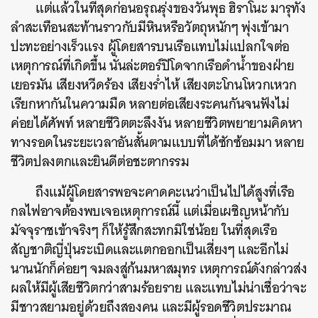
แต่แล้วในที่สุดก่อนอรุณรุ่งของวันพุธ ฮิราโนะ มารุทั้ง
ลำสะเทือนสะท้านราวกับมีหินหรือวัตถุหนักๆ พุ่งเข้ามา
ปะทะอย่างเร็วแรง ผู้โดยสารบนเรือแทบไม่แปลกใจต่อ
เหตุการณ์ที่เกิดขึ้น นั่นล่ะตอร์ปิโดจากเรือดำน้ำของฝ่าย
เยอรมัน เสียงหวีดร้อง เสียงร่ำไห้ เสียงตะโกนโหวกเหวก
เรียกหากันในความมืด หลายต่อเสียงระคนกันจนฟังไม่
ค่อยได้ศัพท์ หลายชีวิตตะลึงงัน หลายชีวิตพยายามคิดหา
ทางรอดในระยะเวลาอันสั้นตามแบบที่ได้ซักซ้อมมา หลาย
ชีวิตปลงตกและยินดีต่อชะตากรรม
ถึงแม้ผู้โดยสารพอจะคาดคะเนว่าเป็นไปได้สูงที่เรือ
กลไฟอาจต้องพบเจอเหตุการณ์นี้ แต่เมื่อเผชิญหน้ากับ
มัจจุราชเข้าจริงๆ ก็ให้รู้สึกสะทกมิใช่น้อย ในที่สุดเรือ
สัญชาติญี่ปุ่นระเบิดและแตกออกเป็นเสี่ยงๆ และอีกไม่
นานนักก็ค่อยๆ จมลงสู่ก้นมหาสมุทร เหตุการณ์ดังกล่าวส่ง
ผลให้มีผู้เสียชีวิตกว่าสามร้อยราย และแทบไม่น่าเชื่อว่าจะ
มีชาวสยามอยู่ด้วยถึงสองคน และมีผู้รอดชีวิตประมาณ