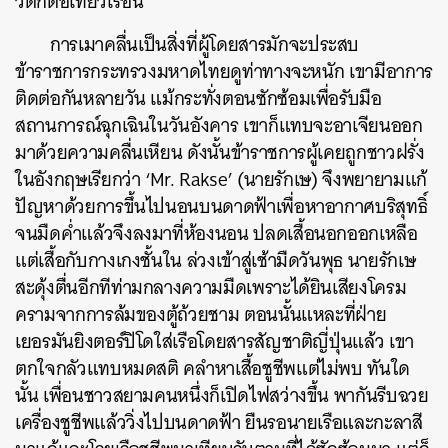
วิตกต่อเที่ยวเรือนี้
การเมาคลื่นเป็นสิ่งที่ผู้โดยสารมักจะประสบ
ข้าราชการกระทรวงมหาดไทยดูท่าทางจะหนัก เขามีอาการ
ติดต่อกันหลายวัน แม้กระทั่งตอนซักซ้อมเพื่อรับมือ
สถานการณ์ฉุกเฉินในวันอังคาร เขาก็แทบจะอาเจียนออก
มาด้วยความคลื่นเหียน ดังนั้นข้าราชการผู้เคยถูกชาวฝรั่ง
ในอังกฤษเรียกว่า ‘Mr. Rakse’ (นายรักเษ) จึงพยายามแก้
ปัญหาด้วยการขึ้นไปนอนบนดาดฟ้าเพื่อหาอากาศบริสุทธิ์
จนมืดค่ำแล้วจึงลงมาที่ห้องนอน ปลดเสื้อนอกออกเหลือ
แต่เสื้อกับกางเกงชั้นใน ล่วงเข้าสู่เช้ามืดวันพุธ นายรักเษ
สะดุ้งตื่นอีกทีท่ามกลางความมืดเพราะได้ยินเสียงโครม
ครามจากการล้มของตู้ถ้วยชาม ตอนนั้นแหละที่ฝ่าย
เยอรมันยิงตอร์ปิโดใส่เรือโดยสารสัญชาติญี่ปุ่นแล้ว เขา
ตกใจกลัวแทบหมดสติ คลำหาเสื้อชูชีพแต่ไม่พบ ทันใด
นั้น เพื่อนชาวสยามคนหนึ่งก็เปิดไฟสว่างขึ้น พากันรีบฉวย
เครื่องชูชีพแล้ววิ่งไปบนดาดฟ้า ยืนรอนายเรือและกะลาสี