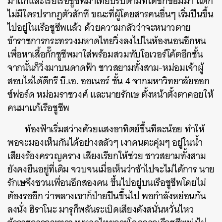
มาแก้และโรยเรือชูชีพมาเทียบรับตามที่ได้ซักซ้อมมา แต่ก็
ไม่มีใครปรากฏตัวสักที ขณะที่ผู้โดยสารคนอื่นๆ เริ่มปีนขึ้น
ไปอยู่ในเรือชูชีพแล้ว ด้วยความกลัวว่าจะหนาวตาย
ข้าราชการกระทรวงมหาดไทยวิ่งลงไปในห้องนอนอีกหน
เพื่อหาเสื้อกั๊กชูชีพมาใส่พร้อมสวมทับโอเวอร์โค้ตอีกชั้น
จากนั้นก็วิ่งมาบนดาดฟ้า ชาวสยามทั้งสาม-หม่อมเจ้าผู้
สอบไล่ได้ดีกรี บี.เอ. ออเนอร์ ชั้น 4 จากมหาวิทยาลัยออก
ซ์ฟอร์ด หม่อมราชวงศ์ และนายรักเษ ตั้งหน้าตั้งตาคอยให้
คนมาแก้เรือชูชีพ
ท้องฟ้าเริ่มสว่างด้วยแสงอาทิตย์ขึ้นทีละน้อย ทำให้
พอจะมองเห็นกันได้อย่างสลัวๆ เงาคนตะคุ่มๆ อยู่ในน้ำ
เสียงร้องครวญคราง เสียงเรียกให้ช่วย ชาวสยามทั้งสาม
ยังคงยืนอยู่ที่เดิม จวบจนเมื่อเห็นว่าช้าไปจะไม่ได้การ นาย
รักเษจึงชวนเพื่อนอีกสองคน ขึ้นไปอยู่บนเรือชูชีพโดยไม่
ต้องรออีก ว่าพลางเขาก็ป่ายปีนขึ้นไป พอกำลังหย่อนก้น
ลงนั่ง ฮิราโนะ มารุก็พลันระเบิดเสียงดังสนั่นหวั่นไหว