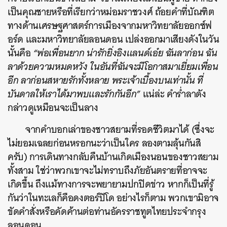
เป็นคุณชายหรือที่เรียกว่าหม่อมราชวงศ์ ถ้อยคำที่บัณฑิต
ทางด้านเศรษฐศาสตร์การเมืองจากมหาวิทยาลัยออกซ์ฟ
อร์ด และมหาวิทยาลัยลอนดอน เปล่งออกมาเสียงดังในวัน
นั้นคือ
“พ่อเพื่อนยาก น่ารักยิ่งอิงแลนด์เอ๋ย ฉันลาก่อน ฉัน
ลาด้วยความหมดหวัง ในอันที่ฉันจะมีโอกาสมาเยี่ยมเพื่อน
อีก ลาก่อนสหายรักทั้งหลาย พระเจ้าเบื้องบนเท่านั้น ที่
บันดาลให้เราได้มาพบและรักกันอีก”
แน่ล่ะ คำร่ำลาดัง
กล่าวดูเหมือนจะเป็นลาง
จากคำบอกเล่าของชาวสยามที่รอดชีวิตมาได้ (ซึ่งจะ
ไม่ยอมเฉลยก่อนหรอกนะว่าเป็นใคร ลองตามลุ้นกันสิ
ครับ) การเดินทางกลับคืนบ้านเกิดเมืองนอนของชาวสยาม
ทั้งสาม ใช่ว่าพวกเขาจะไม่ทราบถึงภัยอันตรายที่อาจจะ
เกิดขึ้น ถึงแม้ทางการจะพยายามปกปิดข่าว หากก็เป็นที่รู้
กันว่าในทะเลก็คือดงตอร์ปิโด อย่างไรก็ตาม พวกเขามิอาจ
ขัดคำสั่งหรือคัดค้านต่อท่านอัครราชทูตไทยประจำกรุง
ลอนดอน