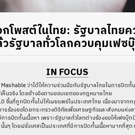
็อกโพสต์ในไทย: รัฐบาลไทยค
แล้วรัฐบาลทั่วโลกควบคุมเฟซบ
IN FOCUS
บ Mashable ว่าได้ให้ความร่วมมือกับรัฐบาลไทยในการปิดกั้นเ
ได้เห็นจริง โดยอ้างอิงตามขอบเขตของกฎหมายไทย
หา 10 ชิ้นที่ถูกปิดกั้นไม่ให้เผยแพร่ในประเทศไทย เนื่องมาจ
ารร้องขอโดยกระทรวงดิจิทัลเพื่อเศรษฐกิจและสังคมแห่งช
มีการปิดกั้นเนื้อหา เพราะรัฐบาลทั่วโลกต่างร้องขอให้เฟซบุ๊กปิด
นๆ โดยฝรั่งเศสเป็นประเทศที่มีการปิดกั้นเนื้อหามากที่สุด