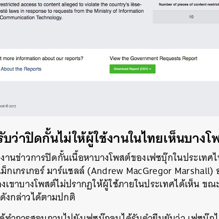
SHARE
TWEET
LINE
EMAIL
บว่าปิดกั้นไม่ให้ผู้ใช้งานในไทยเห็นบางโ
งานข่าวการปิดกั้นเนื้อหาบางโพสต์ของเฟซบุ๊กในประเทศไ
แม็กเกรเกอร์ มาร์แชลล์ (Andrew MacGregor Marshall) อด
์ของเขาบางโพสต์ไม่ปรากฏให้ผู้ใช้ภายในประเทศได้เห็น ข
ดังกล่าวได้ตามปกติ
 ได้ทำการสอบถามไปยังเฟซบุ๊กจนได้รับคำยืนยันว่า เฟซบุ๊กไ