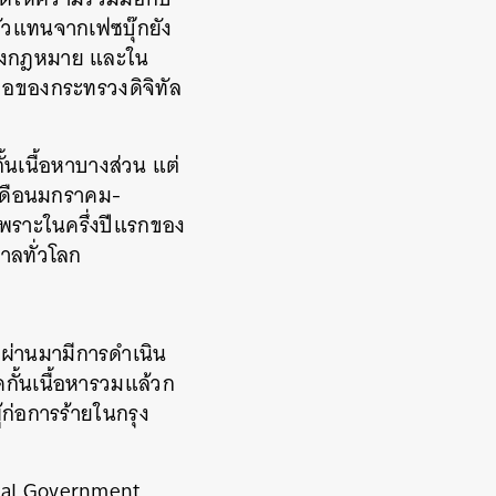
วแทนจากเฟซบุ๊กยัง
รทางกฎหมาย และใน
องขอของกระทรวงดิจิทัล
ั้นเนื้อหาบางส่วน แต่
่เดือนมกราคม-
 เพราะในครึ่งปีแรกของ
บาลทั่วโลก
ี่ผ่านมามีการดำเนิน
ดกั้นเนื้อหารวมแล้วก
ู้ก่อการร้ายในกรุง
lobal Government