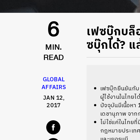
เฟซบุ๊กบล
6
ซบุ๊กได้? 
MIN.
READ
GLOBAL
AFFAIRS
เฟซบุ๊กยืนยันกั
ผู้ใช้งานในไทย
JAN 12,
2017
ปัจจุบันมีเนื้อ
เดชานุภาพ จากก
ไม่ใช่แค่ในไทยที่
กฎหมายประเทศนั้
และเยอรมนี