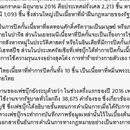
นมกราคม-มิถุนายน 2016 คือประเทศฝรั่งเศส 2,213 ชิ้น ต
ี 1,093 ชิ้น ซึ่งส่วนใหญ่เป็นเนื้อหาที่ฝ่าฝืนกฎหมายของร
ป็นการปิดกั้นเนื้อหาที่ลดทอนศักดิ์ศรีความเป็นมนุษย์ ห
ายในปารีส ส่วนในเยอรมนีเนื้อหาที่ปิดกั้นจะเป็นเรื่องการ
บการสังหารหมู่ในประวัติศาสตร์ หรือในอินเดียที่มีการปิดกั้น
ฮทสปีช ส่วนในประเทศรัสเซียที่เฟซบุ๊กได้ทำการปิดกั้นเนื
องกับการใช้ความรุนแรงอย่างสุดโต่ง การทำร้ายร่างกายตัวเอ
ยเนื้อหาที่ทำการปิดกั้นทั้ง 10 ชิ้น เป็นเนื้อหาที่หมิ่น
ายไทย
นของเฟซบุ๊กยังระบุด้วยว่า ในช่วงครึ่งแรกของปี 2016 เฟ
้ใช้งานจากรัฐบาลทั่วโลกถึง 38,675 คำร้องขอ ซึ่งเกี่ยวข้อง
ชี ซึ่งเฟซบุ๊กได้อธิบายขั้นตอนการดำเนินการเมื่อได้รับกา
 ทางเฟซบุ๊กจะทำการบันทึกภาพข้อมูลเหล่านั้นไว้ในเบื้องต้น
ับเอกสารยืนยันการดำเนินการทางกฎหมายอย่างเป็นทางกา