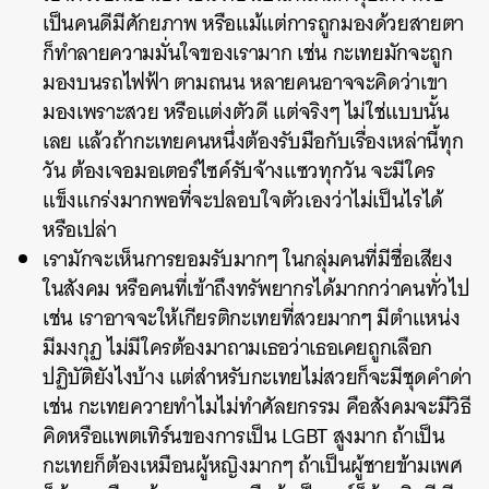
เป็นคนดีมีศักยภาพ หรือแม้แต่การถูกมองด้วยสายตา
ก็ทำลายความมั่นใจของเรามาก เช่น กะเทยมักจะถูก
มองบนรถไฟฟ้า ตามถนน หลายคนอาจจะคิดว่าเขา
มองเพราะสวย หรือแต่งตัวดี แต่จริงๆ ไม่ใช่แบบนั้น
เลย แล้วถ้ากะเทยคนหนึ่งต้องรับมือกับเรื่องเหล่านี้ทุก
วัน ต้องเจอมอเตอร์ไซค์รับจ้างแซวทุกวัน จะมีใคร
แข็งแกร่งมากพอที่จะปลอบใจตัวเองว่าไม่เป็นไรได้
หรือเปล่า
เรามักจะเห็นการยอมรับมากๆ ในกลุ่มคนที่มีชื่อเสียง
ในสังคม หรือคนที่เข้าถึงทรัพยากรได้มากกว่าคนทั่วไป
เช่น เราอาจจะให้เกียรติกะเทยที่สวยมากๆ มีตำแหน่ง
มีมงกุฏ ไม่มีใครต้องมาถามเธอว่าเธอเคยถูกเลือก
ปฏิบัติยังไงบ้าง แต่สำหรับกะเทยไม่สวยก็จะมีชุดคำด่า
เช่น กะเทยควายทำไมไม่ทำศัลยกรรม คือสังคมจะมีวิธี
คิดหรือแพตเทิร์นของการเป็น LGBT สูงมาก ถ้าเป็น
กะเทยก็ต้องเหมือนผู้หญิงมากๆ ถ้าเป็นผู้ชายข้ามเพศ