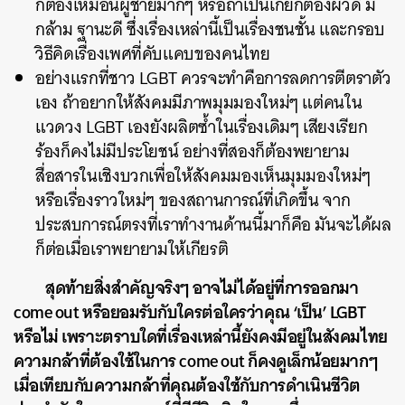
ก็ต้องเหมือนผู้ชายมากๆ หรือถ้าเป็นเกย์ก็ต้องผิวดี มี
กล้าม ฐานะดี ซึ่งเรื่องเหล่านี้เป็นเรื่องชนชั้น และกรอบ
วิธีคิดเรื่องเพศที่คับแคบของคนไทย
อย่างแรกที่ชาว LGBT ควรจะทำคือการลดการตีตราตัว
เอง ถ้าอยากให้สังคมมีภาพมุมมองใหม่ๆ แต่คนใน
แวดวง LGBT เองยังผลิตซ้ำในเรื่องเดิมๆ เสียงเรียก
ร้องก็คงไม่มีประโยชน์ อย่างที่สองก็ต้องพยายาม
สื่อสารในเชิงบวกเพื่อให้สังคมมองเห็นมุมมองใหม่ๆ
หรือเรื่องราวใหม่ๆ ของสถานการณ์ที่เกิดขึ้น จาก
ประสบการณ์ตรงที่เราทำงานด้านนี้มาก็คือ มันจะได้ผล
ก็ต่อเมื่อเราพยายามให้เกียรติ
สุดท้ายสิ่งสำคัญจริงๆ อาจไม่ได้อยู่ที่การออกมา
come out หรือยอมรับกับใครต่อใครว่าคุณ ‘เป็น’ LGBT
หรือไม่ เพราะตราบใดที่เรื่องเหล่านี้ยังคงมีอยู่ในสังคมไทย
ความกล้าที่ต้องใช้ในการ come out ก็คงดูเล็กน้อยมากๆ
เมื่อเทียบกับความกล้าที่คุณต้องใช้กับการดำเนินชีวิต