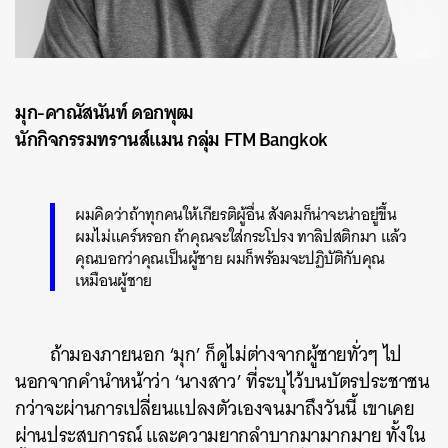
มุก-คาณัสนันท์ ดอกพุฒ
นักกิจกรรมทรานส์แมน กลุ่ม FTM Bangkok
ผมคิดว่าถ้าทุกคนให้เกียรติผู้อื่น สังคมก็น่าจะน่าอยู่ขึ้น
ผมไม่แคร์หรอก ถ้าคุณจะใส่กระโปรง ทาลิปสติกมา แล้ว
คุณบอกว่าคุณเป็นผู้ชาย ผมก็พร้อมจะปฏิบัติกับคุณ
เหมือนผู้ชาย
ถ้ามองภายนอก ‘มุก’ ก็ดูไม่ต่างจากผู้ชายทั่วๆ ไป
นอกจากคำนำหน้าว่า ‘นางสาว’ ที่ระบุไว้บนบัตรประชาชน
กว่าจะผ่านการเปลี่ยนแปลงตัวเองจนมาถึงวันนี้ เขาเคย
ผ่านประสบการณ์ และความยากลำบากมามากมาย ทั้งใน