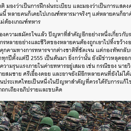
้ชาติ มองว่าเป็นการฝึกฝนระเบียบ และมองว่าเป็นการแส
นี้ หลายคนก็เคยไปเกณฑ์ทหารมาจริงๆ แต่หลายคนก็อาศ
ได้ไม่ต้องเกณฑ์ทหาร
องความสมัครใจแล้ว ปัญหาที่สำคัญอีกอย่างหนึ่งเกี่ยวก
ากรหลายอย่างและชีวิตของหลายคนต้องถูกเอาไปทิ้งขว้างอย่า
ยคุกคามทางการทหารจากต่างชาติที่ชัดเจน แต่กองทัพกลับ
ปีตั้งแต่ปี 2555 เป็นต้นมา ยิ่งกว่านั้น ยังมีข่าวหลุดออกม
ความรุนแรงภายในค่ายทหารอยู่เสมอ เช่น กรณีของ นายวิ
สมชาย ศรีเอื้องดอย และอาจยังมีอีกหลายคนที่ยังไม่ได้เปิ
นประเทศไทยเป็นหนึ่งในปัญหาสำคัญที่ควรได้รับการแก้ไข 
าถกเถียงอภิปรายและขบคิด