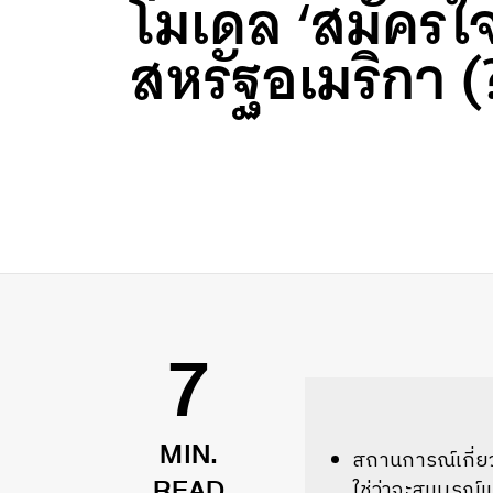
โมเดล ‘สมัครใ
สหรัฐอเมริกา (
7
สถานการณ์เกี่ย
MIN.
ใช่ว่าจะสมบูรณ์