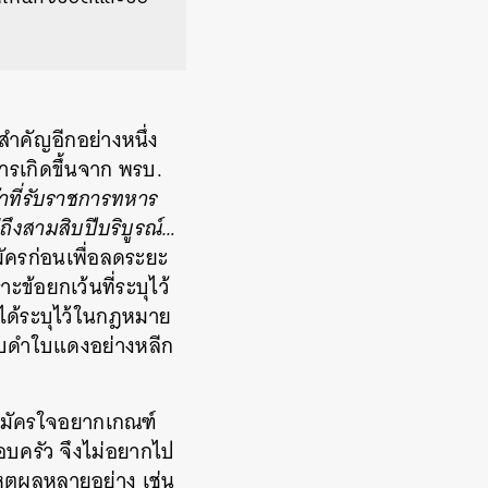
สำคัญอีกอย่างหนึ่ง
ารเกิดขึ้นจาก พรบ.
าที่รับราชการทหาร
่ถึงสามสิบปีบริบูรณ์…
ัครก่อนเพื่อลดระยะ
้อยกเว้นที่ระบุไว้
่ได้ระบุไว้ในกฎหมาย
บใบดำใบแดงอย่างหลีก
สมัครใจอยากเกณฑ์
อบครัว จึงไม่อยากไป
หตุผลหลายอย่าง เช่น