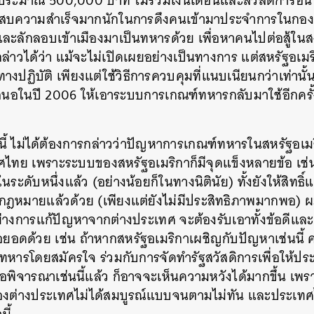
ระมาณ 500,000 บาท ไม่รวมเงินเดือนและสวัสดิการอื่น ๆ)
ระสบความสำเร็จมากนักในการดึงคนเข้ามาประจำการในกองทั
และลักลอบเข้าเมืองมาเป็นทหารด้วย เพื่อหาคนไปต่อสู้ในส
จกล่าวได้ว่า แม้จะไม่เปิดเผยอย่างเป็นทางการ แต่สหรัฐอเม
งปฏิบัติ เพียงแต่ใช้วิธีการควบคุมที่แนบเนียนกว่าเท่านั้น
สนอในปี 2006 ให้เอาระบบการเกณฑ์ทหารกลับมาใช้อีกครั้ง
ดนี้ ไม่ได้ต้องการกล่าวว่าปัญหาการเกณฑ์ทหารในสหรัฐอเ
เทศไทย เพราะระบบของสหรัฐอเมริกาก็มีจุดแข็งหลายข้อ เช่น 
ดับหนึ่งแล้ว (อย่างน้อยก็ในทางนิตินัย) ทั้งยังให้สิทธิ์แก
หมายแล้วด้วย (เพียงแต่ยังไม่มีประสิทธิภาพมากพอ) ผมเ
วอย่างการแก้ปัญหาจากต่างประเทศ จะต้องรับเอาทั้งข้อดีแล
อยอดด้วย เช่น ถ้าหากสหรัฐอเมริกาเผชิญกับปัญหาเช่นนี
ทหารโดยสมัครใจ ร่วมกับการจัดทำรัฐสวัสดิการเพื่อให้ปร
ื่อพิจารณาเช่นนี้แล้ว ก็อาจจะเห็นความหวังได้มากขึ้น เ
องต่างประเทศไม่ได้สมบูรณ์แบบจนตามไม่ทัน และประเทศไ