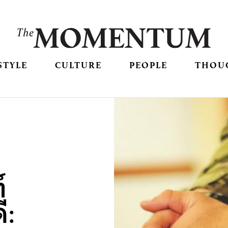
STYLE
CULTURE
PEOPLE
THOU
์
ี: