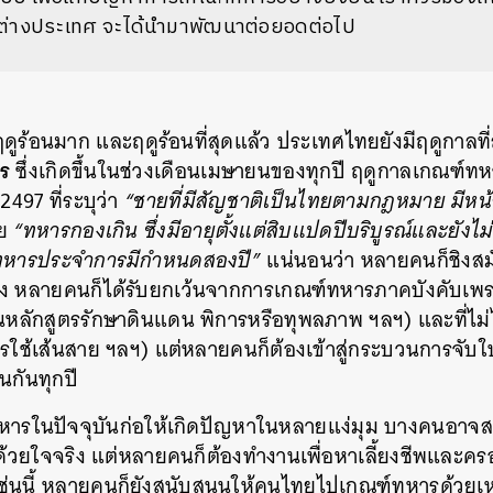
ต่างประเทศ จะได้นำมาพัฒนาต่อยอดต่อไป
ูร้อนมาก และฤดูร้อนที่สุดแล้ว ประเทศไทยยังมีฤดูกาลที่
ร
ซึ่งเกิดขึ้นในช่วงเดือนเมษายนของทุกปี ฤดูกาลเกณฑ์ทห
497 ที่ระบุว่า
“ชายที่มีสัญชาติเป็นไทยตามกฎหมาย มีหน้
ย
“ทหารกองเกิน ซึ่งมีอายุตั้งแต่สิบแปดปีบริบูรณ์และยังไม
รทหารประจำการมีกำหนดสองปี”
แน่นอนว่า หลายคนก็ชิงสม
หลายคนก็ได้รับยกเว้นจากการเกณฑ์ทหารภาคบังคับเพราะข
นหลักสูตรรักษาดินแดน พิการหรือทุพลภาพ ฯลฯ) และที่ไม
ารใช้เส้นสาย ฯลฯ) แต่หลายคนก็ต้องเข้าสู่กระบวนการจั
ห็นกันทุกปี
ารในปัจจุบันก่อให้เกิดปัญหาในหลายแง่มุม บางคนอาจ
 ด้วยใจจริง แต่หลายคนก็ต้องทำงานเพื่อหาเลี้ยงชีพและคร
็นเช่นนี้ หลายคนก็ยังสนับสนุนให้คนไทยไปเกณฑ์ทหารด้วยเ