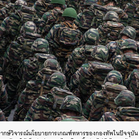
ากษ์วิจารณ์นโยบายการเกณฑ์ทหารของกองทัพในปัจจุบัน
นหา