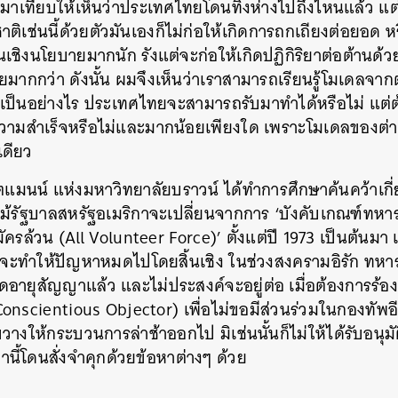
มาเทียบให้เห็นว่าประเทศไทยโดนทิ้งห่างไปถึงไหนแล้ว แต่ก
SHARE
TWEET
LINE
EMAIL
ติเช่นนี้ด้วยตัวมันเองก็ไม่ก่อให้เกิดการถกเถียงต่อยอด 
งนโยบายมากนัก รังแต่จะก่อให้เกิดปฏิกิริยาต่อต้านด้วยค
สียมากกว่า ดังนั้น ผมจึงเห็นว่าเราสามารถเรียนรู้โมเดลจา
เป็นอย่างไร ประเทศไทยจะสามารถรับมาทำได้หรือไม่ แต่ต้
วามสำเร็จหรือไม่และมากน้อยเพียงใด เพราะโมเดลของต่าง
เดียว
ัตแมนน์ แห่งมหาวิทยาลัยบราวน์ ได้ทำการศึกษาค้นคว้าเก
ม้รัฐบาลสหรัฐอเมริกาจะเปลี่ยนจากการ ‘บังคับเกณฑ์ทหาร
รล้วน (All Volunteer Force)’ ตั้งแต่ปี 1973 เป็นต้นมา
 จะทำให้ปัญหาหมดไปโดยสิ้นเชิง ในช่วงสงครามอิรัก ทหา
มดอายุสัญญาแล้ว และไม่ประสงค์จะอยู่ต่อ เมื่อต้องการร้อ
nscientious Objector) เพื่อไม่ขอมีส่วนร่วมในกองทัพอีก
ขวางให้กระบวนการล่าช้าออกไป มิเช่นนั้นก็ไม่ให้ได้รับอนุมั
ล่านี้โดนสั่งจำคุกด้วยข้อหาต่างๆ ด้วย