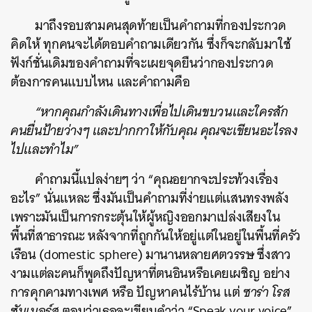
มาถึงรอบสามคนสุดท้ายเป็นคำถามที่กองประกวด
คิดให้ ทุกคนจะได้ตอบคำถามเดียวกัน ซึ่งก็จะกลับมาใช้
ฟังก์ชั่นเดิมของคำถามที่จะเผยจุดยืนว่ากองประกวด
ค้นหา
ต้องการคนแบบไหน และคำถามคือ
SHARE
TWEET
LINE
EMAIL
“หากคุณกำลังเดินทางเพื่อไปเดินขบวนและใครสัก
คนยื่นป้ายว่างๆ และปากกาให้กับคุณ คุณจะเขียนอะไรลง
ไปและทำไม”
คำถามนี้แปลง่ายๆ ว่า “คุณอยากจะประท้วงเรื่อง
อะไร” นั่นแหละ ซึ่งมันเป็นคำถามที่ง่ายแต่แสนทรงพลัง
เพราะมันเป็นการกระตุ้นให้ผู้หญิงออกมาเปล่งเสียงใน
พื้นที่สาธารณะ หลังจากที่ถูกกันให้อยู่แต่ในอยู่ในพื้นที่ครัว
เรือน (domestic sphere) มานานหลายศตวรรษ ซึ่งสาว
งามแต่ละคนก็พูดถึงปัญหาที่ตนอินหรือเคยเผชิญ อย่าง
การคุกคามทางเพศ หรือ ปัญหาคนไร้บ้าน แต่
ซาร่า โรส
ซัมเมอร์ส
ตอบว่าเธอจะเขียนคำว่า “Speak your voice”