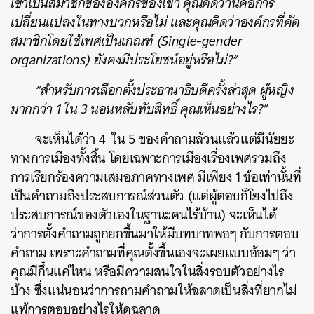
เข้าเป็นสมาชิกขององค์กรของเขา คุณคิดว่านี่คือการ
เปลี่ยนแปลงในทางบวกหรือไม่ และคุณคิดว่าองค์กรที่คัด
สมาชิกโดยใช้เพศเป็นเกณฑ์ (Single-gender
organizations) ยังคงมีประโยชน์อยู่หรือไม่?”
“สำหรับการเลือกตั้งประธานาธิบดีครั้งล่าสุด ผู้หญิง
มากกว่า 1 ใน 3 นอนหลับทับสิทธิ์ คุณเห็นอย่างไร?”
จะเห็นได้ว่า 4 ใน 5 ของคำถามล้วนแล้วแต่มีนัยยะ
ทางการเมืองทั้งสิ้น โดยเฉพาะการเมืองเรื่องเพศรวมถึง
การเรียกร้องความเสมอภาคทางเพศ มีเพียง 1 ข้อเท่านั้นที่
เป็นคำถามถึงประสบการณ์ส่วนตัว (แต่ผู้ตอบก็โยงไปถึง
ประสบการณ์ของตัวเองในฐานะคนไร้บ้าน) จะเห็นได้
ว่าการตั้งคำถามถูกยกขึ้นมาให้มีบทบาทพอๆ กับการตอบ
คำถาม เพราะคำถามที่คุณตั้งขึ้นเองจะเผยแบบอ้อมๆ ว่า
คุณมีกึ๋นแค่ไหน หรือมีความสนใจในสิ่งรอบตัวอย่างไร
บ้าง ซึ่งแน่นอนว่าการถามคำถามให้ฉลาดเป็นสิ่งที่ยากไม่
แพ้การตอบอย่างไรให้ดูฉลาด