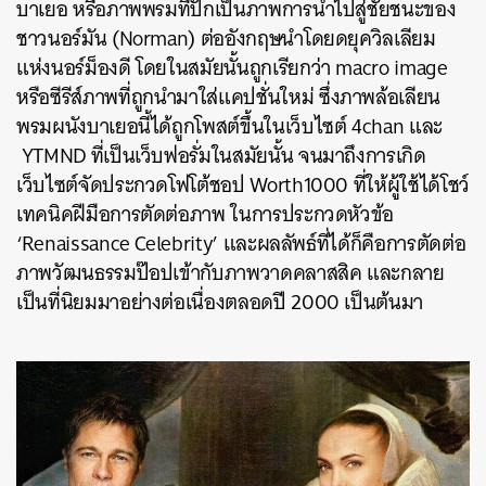
บาเยอ หรือภาพพรมที่ปักเป็นภาพการนำไปสู่ชัยชนะของ
ชาวนอร์มัน (Norman) ต่ออังกฤษนำโดยดยุควิลเลียม
แห่งนอร์ม็องดี โดยในสมัยนั้นถูกเรียกว่า macro image
หรือซีรีส์ภาพที่ถูกนำมาใส่แคปชั่นใหม่ ซึ่งภาพล้อเลียน
พรมผนังบาเยอนี้ได้ถูกโพสต์ขึ้นในเว็บไซต์ 4chan และ
YTMND ที่เป็นเว็บฟอรั่มในสมัยนั้น จนมาถึงการเกิด
เว็บไซต์จัดประกวดโฟโต้ชอป Worth1000 ที่ให้ผู้ใช้ได้โชว์
เทคนิคฝีมือการตัดต่อภาพ ในการประกวดหัวข้อ
‘Renaissance Celebrity’ และผลลัพธ์ที่ได้ก็คือการตัดต่อ
ภาพวัฒนธรรมป๊อปเข้ากับภาพวาดคลาสสิค และกลาย
เป็นที่นิยมมาอย่างต่อเนื่องตลอดปี 2000 เป็นต้นมา