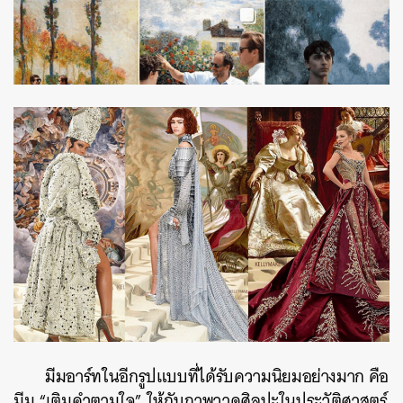
มีมอาร์ทในอีกรูปแบบที่ได้รับความนิยมอย่างมาก คือ
มีม “เติมคำตามใจ” ให้กับภาพวาดศิลปะในประวัติศาสตร์