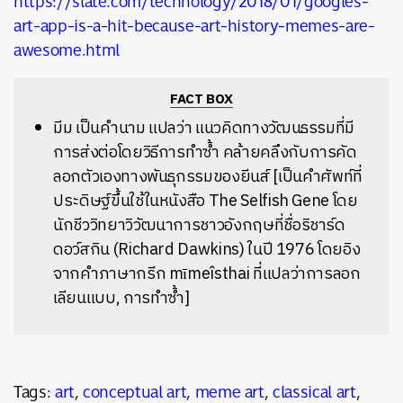
https://slate.com/technology/2018/01/googles-
art-app-is-a-hit-because-art-history-memes-are-
awesome.html
FACT BOX
มีม เป็นคำนาม แปลว่า แนวคิดทางวัฒนธรรมที่มี
การส่งต่อโดยวิธีการทำซ้ำ คล้ายคลึงกับการคัด
ลอกตัวเองทางพันธุกรรมของยีนส์ [เป็นคำศัพท์ที่
ประดิษฐ์ขึ้นใช้ในหนังสือ The Selfish Gene โดย
นักชีววิทยาวิวัฒนาการชาวอังกฤษที่ชื่อริชาร์ด
ดอว์สกิน (Richard Dawkins) ในปี 1976 โดยอิง
จากคำภาษากรีก mīmeîsthai ที่แปลว่าการลอก
เลียนแบบ, การทำซ้ำ]
Tags:
art
,
conceptual art
,
meme art
,
classical art
,