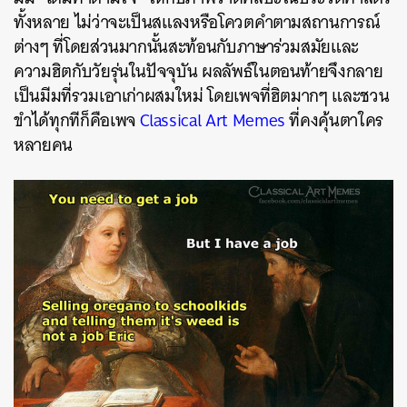
ทั้งหลาย ไม่ว่าจะเป็นสแลงหรือโควตคำตามสถานการณ์
ต่างๆ ที่โดยส่วนมากนั้นสะท้อนกับภาษาร่วมสมัยและ
ความฮิตกับวัยรุ่นในปัจจุบัน ผลลัพธ์ในตอนท้ายจึงกลาย
เป็นมีมที่รวมเอาเก่าผสมใหม่ โดยเพจที่ฮิตมากๆ และชวน
ขำได้ทุกทีก็คือเพจ
Classical Art Memes
ที่คงคุ้นตาใคร
หลายคน
ค้นหา
SHARE
TWEET
LINE
EMAIL