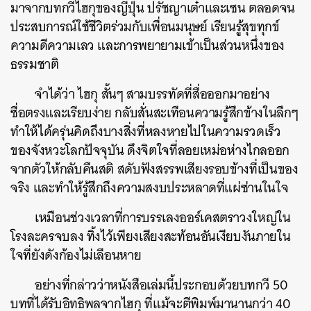
มาจากบทกวีไฮกุของญี่ปุ่น ปรัชญาเต๋าและเซน ตลอดจน
ประสบการณ์ใช้ชีวิตร่วมกับเพื่อนมนุษย์ เรียนรู้สุขทุกข์
ความดีความเลว และการพยายามเข้าเป็นส่วนหนึ่งของ
ธรรมชาติ
จำได้ว่า ไฮกุ สั้นๆ สามบรรทัดที่สื่อออกมาอย่าง
ซื่อตรงและเรียบง่าย กลับสั่นสะเทือนความรู้สึกข้างในลึกๆ
ทำให้ได้ครุ่นคิดถึงบางสิ่งที่หลงหายไปในความรวดเร็ว
ของจังหวะโลกปัจจุบัน ดึงจิตใจที่ลอยเหม่อห่างไกลออก
จากตัวให้กลับคืนสติ สดับฟังสรรพเสียงรอบข้างที่เป็นของ
จริง และทำให้รู้สึกถึงความสงบประหลาดที่แผ่ซ่านในใจ
เหมือนช่วงเวลาที่การบรรเลงออร์เคสตราวงใหญ่ใน
โรงละครจบลง ทิ้งไว้เพียงเสียงสะท้อนอันเงียบงันภายใน
ใจที่ยังดังก้องไม่เลือนหาย
อย่างที่กล่าวว่าหนังสือเล่มนี้ประกอบด้วยบทกวี 50
บทที่ได้รับอิทธิพลจากไฮกุ ที่แม้จะตีพิมพ์มานานกว่า 40