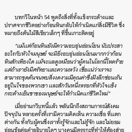
บทกวีในหน้า 54 พูดถึงสิ่งที่ทั้งแข็งกระด้างและ
ปราศจากชีวิตอย่างก้อนหินกลับให้กำเนิดแก่สิ่งมีชีวิต ซึ่ง
หมายถึงต้นไม้สีเขียวเล็กๆ ที่ขึ้นเกาะติดอยู่
“แม้แต่ก้อนหินยังมีความอบอุ่นอ่อนโยน นับประสา
อะไรกับหัวใจมนุษย์ จะมิยิ่งอบอุ่นอ่อนโยนมากกว่าก้อน
หินสักเพียงใด แม้จะแลดูเหมือนว่าผู้คนในโลกนี้โหดร้าย
แต่ถ้าเรายังมีศรัทธาและความหวัง เชื่อแน่ว่าเราจะ
สามารถขุดค้นจนพบสิ่งงดงามมีคุณค่าซึ่งฝังลึกซ่อนเร้น
อยู่ในใจของพวกเขา และสักวันหนึ่งหรอกที่หัวใจแข็ง
กระด้างเย็นชาของมนุษย์จะให้กำเนิดแก่ชีวิตใหม่”
เมื่ออ่านกวีบทนี้แล้ว พลันนึกถึงสถานการณ์สังคม
ปัจจุบัน หลายครั้งที่เรามีความคิดเห็น ความเชื่อ ที่แตก
ต่างกัน ทั้งกับผู้คนซึ่งเราทั้งรู้จักและไม่รู้จัก และไม่ยอม
อ่อนข้อต่อคำอธิบายใดๆ บางคนมีตรรกะที่ทำให้ต้องส่าย