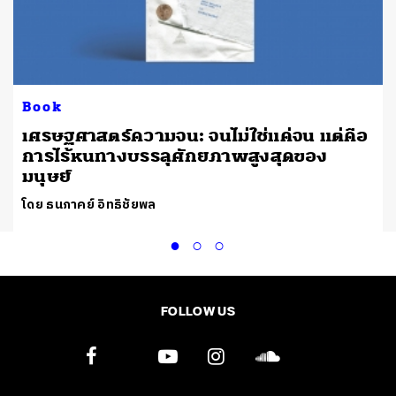
Book
เศรษฐศาสตร์ความจน: จนไม่ใช่แค่จน แต่คือ
การไร้หนทางบรรลุศักยภาพสูงสุดของ
มนุษย์
โดย ธนภาคย์ อิทธิชัยพล
FOLLOW US