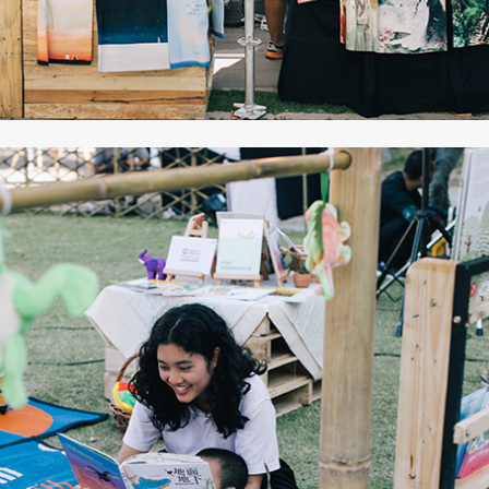
SHARE
TWEET
LINE
EMAIL