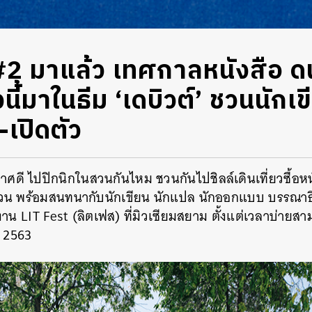
#2 มาแล้ว เทศกาลหนังสือ ดน
งนี้มาในธีม ‘เดบิวต์’ ชวนนักเ
-เปิดตัว
ากาศดี ไปปิกนิกในสวนกันไหม ชวนกันไปชิลล์เดินเที่ยวซื้อห
ในสวน พร้อมสนทนากับนักเขียน นักแปล นักออกแบบ บรรณา
น LIT Fest (ลิตเฟส) ที่มิวเซียมสยาม ตั้งแต่เวลาบ่ายส
์ 2563