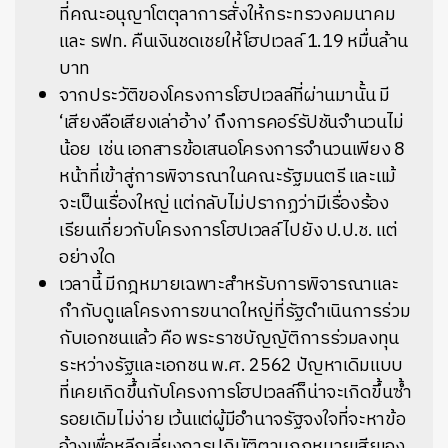
ที่คณะอนุญาโตตุลาการสั่งให้กระทรวงคมนาคม
และ รฟท. คืนเงินชดเชยให้โฮปเวลล์ 1.19 หมื่นล้าน
บาท
จากประวัติของโครงการโฮปเวลล์ที่ผ่านมานั้น มี
‘เสียงลือเสียงเล่าอ้าง’ ถึงการคอร์รัปชันจำนวนไม่
น้อย เช่น เอกสารข้อเสนอโครงการจำนวนเพียง 8
หน้าที่เข้าสู่การพิจารณาในคณะรัฐมนตรี และแม้
จะเป็นเรื่องใหญ่ แต่กลับไม่ปรากฏว่ามีเรื่องร้อง
เรียนเกี่ยวกับโครงการโฮปเวลล์ไปยัง ป.ป.ช. แต่
อย่างใด
เวลานี้ มีกฎหมายเฉพาะสำหรับการพิจารณาและ
กำกับดูแลโครงการขนาดใหญ่ที่รัฐดำเนินการร่วม
กับเอกชนแล้ว คือ พระราชบัญญัติการร่วมลงทุน
ระหว่างรัฐและเอกชน พ.ศ. 2562 ปัญหาเดิมแบบ
ที่เคยเกิดขึ้นกับโครงการโฮปเวลล์ก็น่าจะเกิดขึ้นซ้ำ
รอยเดิมไม่ง่าย เว้นแต่ผู้มีอำนาจรัฐจงใจที่จะหาข้อ
อ้างเพื่อหลีกเลี่ยงการปฏิบัติตามกฎหมายเสียเอง