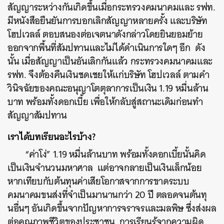
สัญญาระหว่างกันเกิดขึ้นเมื่อกระทรวงคมนาคมและ รฟท.
มีหนังสือยืนยันการบอกเลิกสัญญาหลายครั้ง และบริษัท
โฮปเวลล์ ตอบสนองต่อเจตนาดังกล่าวโดยยินยอมย้าย
ออกจากพื้นที่สัมปทานและไม่ได้ดำเนินการใดๆ อีก ดัง
นั้น เมื่อสัญญาเป็นอันเลิกกันแล้ว กระทรวงคมนาคมและ
รฟท. จึงต้องคืนเงินชดเชยให้แก่บริษัท โฮปเวลล์ ตามคำ
วินิจฉัยของคณะอนุญาโตตุลาการเป็นเงิน 1.19 หมื่นล้าน
บาท พร้อมทั้งดอกเบี้ย เพื่อให้กลับสู่สถานะเดิมก่อนทำ
สัญญาสัมปทาน
เราได้บทเรียนอะไรบ้าง?
“ค่าโง่” 1.19 หมื่นล้านบาท พร้อมทั้งดอกเบี้ยนั้นคิด
เป็นเงินจำนวนมหาศาล แต่อาจกลายเป็นเงินเล็กน้อย
หากเทียบกับต้นทุนค่าเสียโอกาสจากการขาดระบบ
คมนาคมขนส่งที่จำเป็นมานานกว่า 20 ปี ตลอดจนต้นทุ
นอื่นๆ อันเกิดขึ้นจากปัญหาการจราจรและมลพิษ ซึ่งส่งผล
ต่อคุณภาพชีวิตของประชาชน
การเรียนรู้จากความผิด