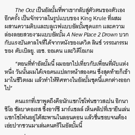
The Ooz
เป็นอัลบั้มที่พาเขากลับสู่ตัวตนของตัวเอง
อีกครั้ง เป็นจักรวาลในรูปแบบของ King Krule ที่ผสม
ผสานความดิบและบลูเวฟแบบอัลบั้มชุดแรก และความ
ล่องลอยสวยงามแบบอัลบั้ม
A New Place 2 Drown
บวก
กับแรงบันดาลใจที่ได้จากหนังของเดวิด ลินช์ วรรณกรรม
ของ ดับเบิลยู. เอช. ออเดน และวิดีโอเกม
“ตอนที่ทำอัลบั้มนี้ ผมออกไปเที่ยวกับเพื่อนที่ผับแห่ง
หนึ่ง วันนั้นผมได้เจอคนแปลกหน้าสองคน ซึ่งสุดท้ายก็เข้า
มาในชีวิตผม แล้วทำให้ทิศทางในอัลบั้มชุดนี้แตกต่างออก
ไป”
คนแรกที่เขาพูดถึงคือนักแซกโซโฟนชาวสเปน อิกนา
ซิโอ ซัลบาดอเรส ซึ่งอาร์ชี มาร์แชลล์ เห็นคลิปที่เขายืนเล่น
แซกโซโฟนอยู่ใต้สะพานในลอนดอน แล้วชื่นชอบจนต้อง
เอ่ยปากชวนมาเล่นดนตรีในอัลบั้มนี้