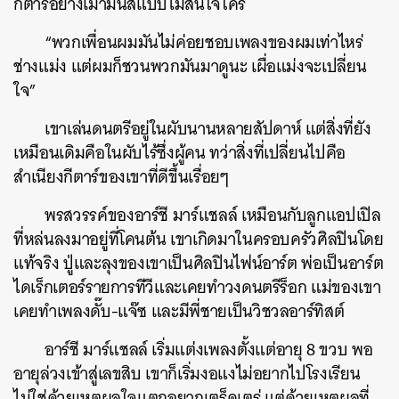
กีตาร์อย่างเมามันส์แบบไม่สนใจใคร
“พวกเพื่อนผมมันไม่ค่อยชอบเพลงของผมเท่าไหร่
ช่างแม่ง แต่ผมก็ชวนพวกมันมาดูนะ เผื่อแม่งจะเปลี่ยน
ใจ”
เขาเล่นดนตรีอยู่ในผับนานหลายสัปดาห์ แต่สิ่งที่ยัง
เหมือนเดิมคือในผับไร้ซึ่งผู้คน ทว่าสิ่งที่เปลี่ยนไปคือ
สำเนียงกีตาร์ของเขาที่ดีขึ้นเรื่อยๆ
พรสวรรค์ของอาร์ชี มาร์แชลล์ เหมือนกับลูกแอปเปิล
ที่หล่นลงมาอยู่ที่โคนต้น เขาเกิดมาในครอบครัวศิลปินโดย
แท้จริง ปู่และลุงของเขาเป็นศิลปินไฟน์อาร์ต พ่อเป็นอาร์ต
ไดเร็กเตอร์รายการทีวีและเคยทำวงดนตรีร็อก แม่ของเขา
เคยทำเพลงดั๊บ-แจ๊ซ และมีพี่ชายเป็นวิชวลอาร์ทิสต์
อาร์ชี มาร์แชลล์ เริ่มแต่งเพลงตั้งแต่อายุ 8 ขวบ พอ
อายุล่วงเข้าสู่เลขสิบ เขาก็เริ่มงอแงไม่อยากไปโรงเรียน
ไม่ใช่ด้วยเหตุผลใจแตกอยากเตร็ดเตร่ แต่ด้วยเหตุผลที่