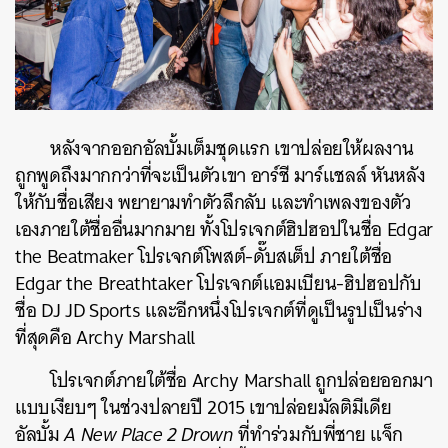
หลังจากออกอัลบั้มเต็มชุดแรก เขาปล่อยให้ผลงาน
ถูกพูดถึงมากกว่าที่จะเป็นตัวเขา อาร์ชี มาร์แชลล์ หันหลัง
ให้กับชื่อเสียง พยายามทำตัวลึกลับ และทำเพลงของตัว
เองภายใต้ชื่ออื่นมากมาย ทั้งโปรเจกต์ฮิปฮอปในชื่อ Edgar
ค้นหา
the Beatmaker โปรเจกต์โพสต์-ดั๊บสเต็ป ภายใต้ชื่อ
SHARE
TWEET
LINE
EMAIL
Edgar the Breathtaker โปรเจกต์แอมเบียน-ฮิปฮอปกับ
ชื่อ DJ JD Sports และอีกหนึ่งโปรเจกต์ที่ดูเป็นรูปเป็นร่าง
ที่สุดคือ Archy Marshall
โปรเจกต์ภายใต้ชื่อ Archy Marshall ถูกปล่อยออกมา
แบบเงียบๆ ในช่วงปลายปี 2015 เขาปล่อยมัลติมีเดีย
อัลบั้ม
A New Place 2 Drown
ที่ทำร่วมกับพี่ชาย แจ็ก