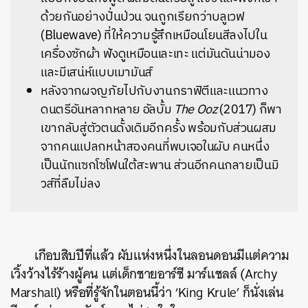
ด้วยกันอย่างปั่นป่วน จนถูกเรียกว่าบลูเวฟ
(Bluewave) ที่ให้ความรู้สึกเหมือนโยนสีลงไปใน
เครื่องซักผ้า ฟังดูเหมือนเละเทะ แต่มันดันน่ามอง
และมีเสน่ห์แบบเมามันส์
หลังจากผจญภัยไปกับงานกราฟิตีและแนวทาง
ดนตรีอันหลากหลาย อัลบั้ม
The Ooz
(2017) ก็พา
เขากลับสู่ตัวตนดั้งเดิมอีกครั้ง พร้อมกับส่วนผสม
จากคนแปลกหน้าสองคนที่พบเจอในผับ คนหนึ่ง
เป็นนักแซกโซโฟนใต้สะพาน ส่วนอีกคนกลายเป็นมิ
วส์ที่ลืมไม่ลง
เกือบสิบปีที่แล้ว ผับแห่งหนึ่งในลอนดอนมีแต่ความ
เวิ้งว้างไร้ร้างผู้คน แต่เด็กชายอาร์ชี มาร์แชลล์ (Archy
Marshall) หรือที่รู้จักในตอนนี้ว่า ‘King Krule’ ก็นั่งเล่น