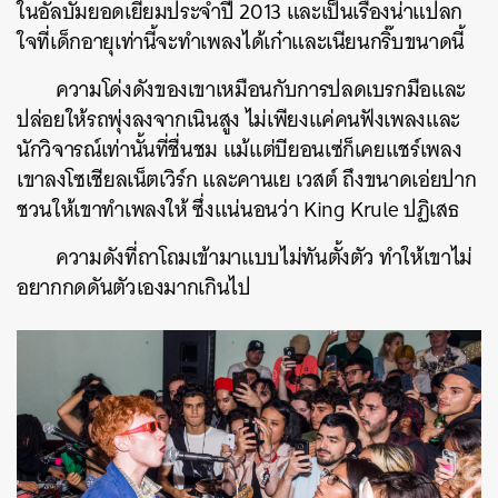
ในอัลบั้มยอดเยี่ยมประจำปี 2013 และเป็นเรื่องน่าแปลก
ใจที่เด็กอายุเท่านี้จะทำเพลงได้เก๋าและเนียนกริ๊บขนาดนี้
ความโด่งดังของเขาเหมือนกับการปลดเบรกมือและ
ปล่อยให้รถพุ่งลงจากเนินสูง ไม่เพียงแค่คนฟังเพลงและ
นักวิจารณ์เท่านั้นที่ชื่นชม แม้แต่บียอนเซ่ก็เคยแชร์เพลง
เขาลงโซเชียลเน็ตเวิร์ก และคานเย เวสต์ ถึงขนาดเอ่ยปาก
ชวนให้เขาทำเพลงให้ ซึ่งแน่นอนว่า King Krule ปฏิเสธ
ความดังที่ถาโถมเข้ามาแบบไม่ทันตั้งตัว ทำให้เขาไม่
อยากกดดันตัวเองมากเกินไป