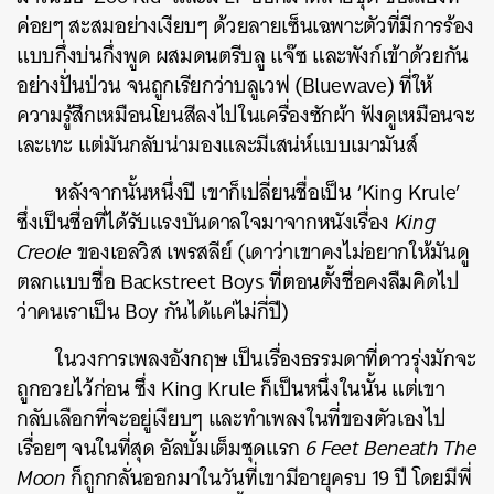
ค่อยๆ สะสมอย่างเงียบๆ ด้วยลายเซ็นเฉพาะตัวที่มีการร้อง
แบบกึ่งบ่นกึ่งพูด ผสมดนตรีบลู แจ๊ซ และพังก์เข้าด้วยกัน
อย่างปั่นป่วน จนถูกเรียกว่าบลูเวฟ (Bluewave) ที่ให้
ความรู้สึกเหมือนโยนสีลงไปในเครื่องซักผ้า ฟังดูเหมือนจะ
เละเทะ แต่มันกลับน่ามองและมีเสน่ห์แบบเมามันส์
หลังจากนั้นหนึ่งปี เขาก็เปลี่ยนชื่อเป็น ‘King Krule’
ซึ่งเป็นชื่อที่ได้รับแรงบันดาลใจมาจากหนังเรื่อง
King
Creole
ของเอลวิส เพรสลีย์ (เดาว่าเขาคงไม่อยากให้มันดู
ตลกแบบชื่อ Backstreet Boys ที่ตอนตั้งชื่อคงลืมคิดไป
ว่าคนเราเป็น Boy กันได้แค่ไม่กี่ปี)
ในวงการเพลงอังกฤษ เป็นเรื่องธรรมดาที่ดาวรุ่งมักจะ
ถูกอวยไว้ก่อน ซึ่ง King Krule ก็เป็นหนึ่งในนั้น แต่เขา
กลับเลือกที่จะอยู่เงียบๆ และทำเพลงในที่ของตัวเองไป
เรื่อยๆ จนในที่สุด อัลบั้มเต็มชุดแรก
6 Feet Beneath The
Moon
ก็ถูกกลั่นออกมาในวันที่เขามีอายุครบ 19 ปี โดยมีพี่