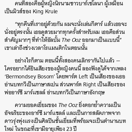
คนที่สองคือผู้หญิงนิรนามชาวบาร์เซโลนา ผู้เหมือน
เป็นมิวส์ของ King Krule
“ทุกคืนที่เราอยู่ด้วยกัน ผมจะนั่งเล่นกีตาร์ แล้วเธอจะ
นั่งอยู่ตรงนั้น เธอดูสวยมากทุกครั้งสำหรับผม เธอคือส่วน
สำคัญมากๆ ที่ทำให้อัลบั้ม
The Ooz
ออกมาเป็นแบบนี้”
เขาเล่าถึงช่วงเวลาโรแมนติกในตอนนั้น
อย่างไรก็ตาม ตอนนี้ทั้งสองคนเลิกรากันไปแล้ว —
ใครอยากได้ยินเสียงของผู้หญิงคนนี้ ลองฟังดูได้จากเพลง
‘Bermondsey Bosom’ โดยพาร์ต Left เป็นเสียงของเธอ
อ่านบทกวีเป็นภาษาสเปน ส่วนพาร์ต Right เป็นเสียงของ
พ่ออาร์ชี มาร์แชลล์ อ่านบทกวีเป็นภาษาอังกฤษ
ความยอดเยี่ยมของ
The Ooz
ยิ่งตอกย้ำความเป็น
อัจฉริยะของอาร์ชี มาร์แชลล์ และเป็นการสลัดภาพจาก
ดาวรุ่งพุ่งแรงเป็นศิลปินชั้นเยี่ยมที่พร้อมจะเป็นตำนานบท
ใหม่ ในขณะที่เขามีอายุเพียง 23 ปี