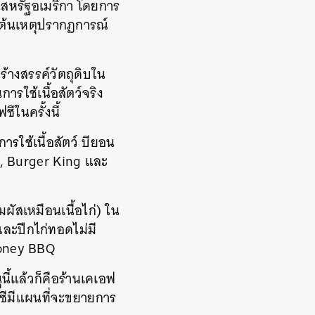
นสหรัฐอเมริกา
โดยการ
็นต้นเหตุปรากฏการณ์
ร้างสรรค์วัตถุดิบใน
รใช้เนื้อสัตว์จริง
ซีในครั้งนี้
ารใช้เนื้อสัตว์
บียอน
a, Burger King
และ
ผัสเหมือนเนื้อไก่
)
ใน
และปีกไก่ทอดไม่มี
ney BBQ
ูนี้แล้วก็คือร้านเคเอฟ
ซีมีแผนที่จะขยายการ