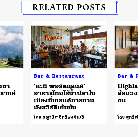
RELATED POSTS
Bar & Restaurant
Bar & 
าเขา
‘กะทิ พอร์ตแลนด์’
Highla
เราแค่
อาหารไทยไร้น้ำปลาใน
ล้อมวง
เมืองที่เทรนด์การทาน
ชน
มังสวิรัติเข้มข้น
โดย ชญานิศ อิทธิพงศ์เมธี
โดย สุทธิพ