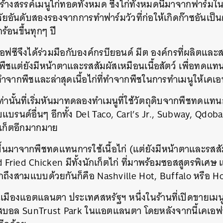
ร้างสรรค์เมนูไก่ทอดทั้งหมด
ซึ่งไก่ทั้งหมดนี้มาจากฟาร์มใ
จจัยอันดับสองรองจากการทำฟาร์มวัวที่ก่อให้เกิดก๊าซอันเป
ร้อนขึ้นทุกๆ
ปี
เอฟซีจึงได้ร่วมมือกับองค์กรบียอนด์
มีต
องค์กรที่ผลิตและส
ชแต่ยังมีหน้าตาและรสสัมผัสเหมือนเนื้อสัตว์ เพื่อทดแทนกา
ี่ทำจากพืชและล่าสุดเนื้อไก่ที่ทำจากพืชในการทำเมนูให้เคเอฟ
ท่านั้นที่เริ่มหันมาทดลองทำเมนูที่ใช้วัตถุดิบจากพืชทดแทนก
บแบรนด์อื่นๆ
อีกทั้ง
Del Taco, Carl’s Jr., Subway, Qdob
์เก็ตอีกมากมาย
ขึ้นมาจากพืชทดแทนการใช้เนื้อไก่
(
แต่ยังมีหน้าตาและรสสัม
 Fried Chicken
มีทั้งนักเก็ตไก่
ที่มาพร้อมซอสสูตรพิเศษ
ือกถึงสามแบบด้วยกันก็คือ
Nashville Hot, Buffalo
หรือ
Ho
นเมืองแอตแลนตา
ประเทศสหรัฐฯ
หนึ่งในร้านที่เปิดขายเมน
บสบอล
SunTrust Park
ในแอตแลนตา
โดยหลังจากนี้เคเอฟ