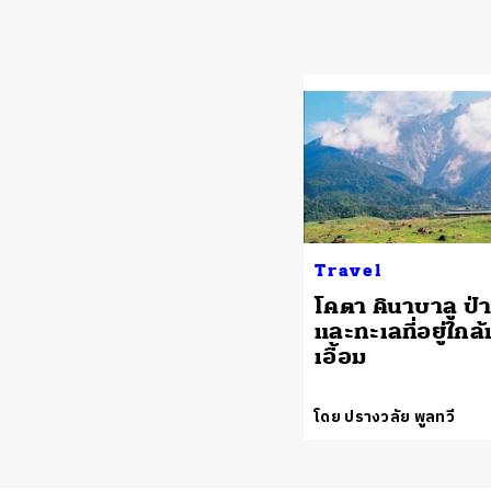
Travel
โคตา คินาบาลู ป่
และทะเลที่อยู่ใกล้
เอื้อม
โดย ปรางวลัย พูลทวี