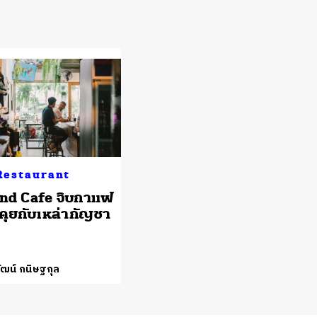
Restaurant
nd Cafe จิบกาแฟ
คุยกับเหล่ากัญชา
ัฒน์ กนิษฐกุล