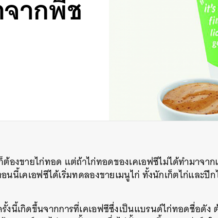
ำจากพืช
ก็ต้องขายไก่ทอด
แต่ถ้าไก่ทอดของเคเอฟซีไม่ได้ทำมาจากเนื
งตอนนี้เคเอฟซีได้เริ่มทดลองขายเมนูไก่
ทั้งนักเก็ตไก่และปีก
้งนี้เกิดขึ้นจากการที่เคเอฟซีซึ่งเป็นแบรนด์ไก่ทอดชื่อดัง