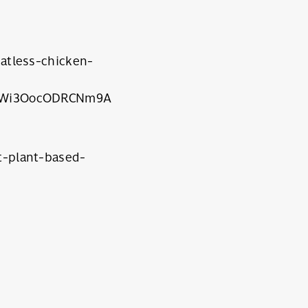
atless-chicken-
XWi3OocODRCNm9A
-plant-based-