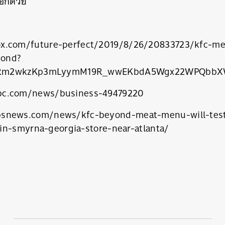
อีกด้วย
x.com/future-perfect/2019/8/26/20833723/kfc-me
yond?
eLRm2wkzKp3mLyymM19R_wwEKbdA5Wgx22WPQbb
bc.com/news/business-49479220
bsnews.com/news/kfc-beyond-meat-menu-will-test
in-smyrna-georgia-store-near-atlanta/
นหา
SHARE
TWEET
LINE
EMAIL