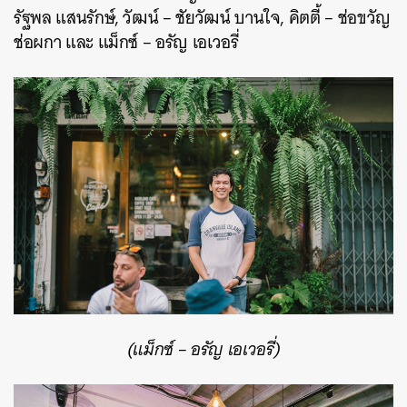
รัฐพล แสนรักษ์, วัฒน์ – ชัยวัฒน์ บานใจ, คิตตี้ – ช่อขวัญ
ช่อผกา และ แม็กซ์ – อรัญ เอเวอรี่
(แม็กซ์ –
อรัญ เอเวอรี่)