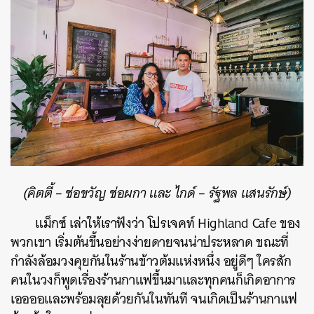
(คิตตี้ –
ช่อขวัญ ช่อผกา
และ ไกด์ –
รัฐพล แสนรักษ์)
แม็กซ์ เล่าให้เราฟังว่า โปรเจคท์ Highland Cafe ของ
พวกเขา เริ่มต้นขึ้นอย่างง่ายดายจนน่าประหลาด ขณะที่
กำลังล้อมวงคุยกันในร้านข้าวต้มแห่งหนึ่ง อยู่ดีๆ ใครสัก
คนในวงก็พูดเรื่องร้านกาแฟขึ้นมาและทุกคนก็เกิดอาการ
เออออและพร้อมลุยด้วยกันในทันที จนเกิดเป็นร้านกาแฟ