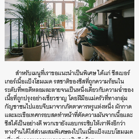
สำหรับเมนูที่เราขอแนะนำเป็นพิเศษ ได้แก่ ชีสเบอร์
เกอร์เนื้อแป้งโฮมเมด รสชาติของชีสที่ถูกความร้อนใน
ระดับที่พอดีหลอมละลายจนเป็นหนึ่งเดียวกับความฉ่ำของ
เนื้อที่ถูกปรุงอย่างเชี่ยวชาญ โดยฝีมือแม่ครัวที่ทางกลุ่ม
กัญชาชนไปแอบจีบมาจากภัตตาคารหรูแห่งหนึ่ง ผักกาด
และมะเขือเทศกรอบสดทำหน้าที่ตัดความมันจากเนื้อและ
ชีสได้เป็นอย่างดี พวกเขายังแอบกระซิบให้เราฟังอีกว่า
ทางร้านได้ใส่ส่วนผสมพิเศษลงไปในเนื้อแป้งแบบโฮมเมด