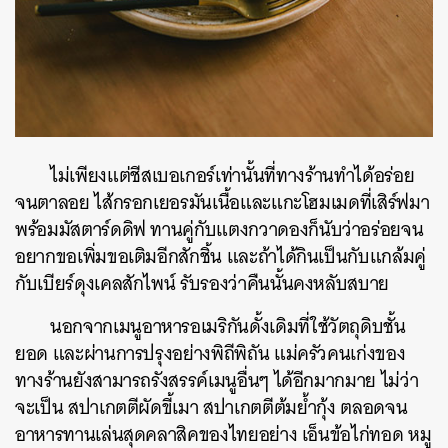
ไม่เพียงแต่ชีสเบอเกอร์เท่านั้นที่ทางร้านทำได้อร่อย
จนตาลอย ไส้กรอกเยอรมันเนื้อและแกะโฮมเมดที่เสิร์ฟมา
พร้อมมัสตาร์ดดิฟ ทานคู่กับแตงกวาดอง
ก็นับว่าอร่อยจน
อยากขอเพิ่มขอเติมอีกสักชิ้น และถ้าได้กินเป็นกับแกล้มคู่
กับเบียร์ดุงเคลสักไพน์ รับรองว่าคืนนั้นคงหลับสบาย
นอกจากเมนูอาหารอเมริกันดั้งเดิมที่ใช้วัตถุดิบชั้น
ยอด และผ่านการปรุงอย่างพิถีพิถัน แม่ครัวคนเก่งของ
ทางร้านยังสามารถรังสรรค์เมนูอื่นๆ ได้อีกมากมาย ไม่ว่า
จะเป็น สปาเกตตีผัดขี้เมา สปาเกตตีต้มย้ำกุ้ง ตลอดจน
อาหารทานเล่นสุดคลาสิคของไทยอย่าง เอ็นข้อไก่ทอด หมู