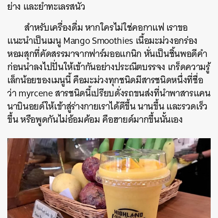
ย่าง และยำทะเลรสนัว
สำหรับเครื่องดื่ม หากใครไม่ใช่คอกาแฟ เราขอ
แนะนำเป็นเมนู Mango Smoothies เนื้อมะม่วงอกร่อง
หอมสุกที่คัดสรรมาจากฟาร์มออแกนิก หั่นเป็นชิ้นพอดีคำ
ก่อนนำลงไปปั่นให้เข้ากันอย่างประณีตบรรจง เกร็ดความรู้
เล็กน้อยของเมนูนี้ คือมะม่วงทุกชนิดมีสารชนิดหนึ่งที่ชื่อ
ว่า myrcene สารชนิดนี้เปรียบดั่งรถขนส่งที่นำพาสารแคน
นาบินอยด์ให้เข้าสู่ร่างกายเราได้ดีขึ้น นานขึ้น และรวดเร็ว
ขึ้น หรือพูดกันไม่อ้อมค้อม
คือฮายด์มากขึ้นนั้นเอง