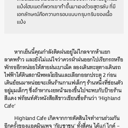
แป้งโฮมเมดที่พวกเขาทำขึ้นมาเองด้วยสูตรลับ ที่มี
เอกลักษณ์คือความกรอบแบบกรุบกริบของเนื้อ
แป้ง
หากเย็นนี้คุณกำลังติดฝนอยู่ไม่ไกลจากห้าแยก
ลาดพร้าว และยังไม่แน่ใจว่าควรฝ่าฝนออกไปเรียกรถหรือ
พักรออีกหน่อยให้สายฝนเบาเม็ด ลองเดินทะลุทางเดินรถ
ไฟฟ้าใต้ดินสถานีพหลโยธินและเลือกออกประตู 2 ก่อน
เดินย้อนมาหน่อยจะเห็นร้านกาแฟเล็กๆ ร้านหนึ่งที่ซ่อนตัว
อยู่มุมเล็กๆ ซึ่งถ้าหากเงยหน้ามองขึ้นไปจะพบกับป้ายร้าน
สีแดง ฟร้อนท์ตัวหนังสือสีขาวเขียนชื่อร้านว่า ‘Highland
Cafe’
Highland Cafe เกิดจากการตัดสินใจทำงานร่วมกัน
อีกครั้งของแอดมินเพจ ‘กัญชาชน’ ทั้งสี่คน ได้แก่
ไกด์ –