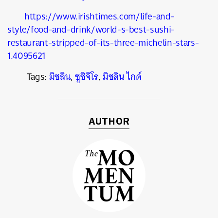
https://www.irishtimes.com/life-and-
style/food-and-drink/world-s-best-sushi-
restaurant-stripped-of-its-three-michelin-stars-
1.4095621
Tags:
มิชลิน
,
ซูชิจิโร
,
มิชลิน ไกด์
AUTHOR