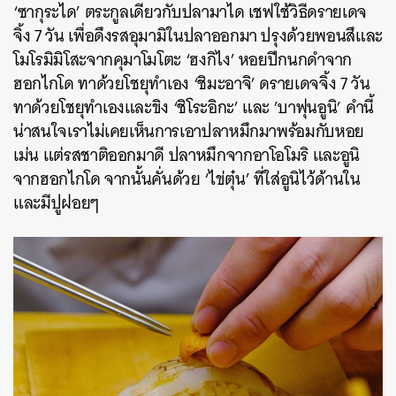
‘ซากุระได’ ตระกูลเดียวกับปลามาได เชฟใช้วิธีดรายเดจ
SHARE
TWEET
LINE
EMAIL
จิ้ง 7 วัน เพื่อดึงรสอุมามิในปลาออกมา ปรุงด้วยพอนสึและ
โมโรมิมิโสะจากคุมาโมโตะ ‘ฮงกิไง’ หอยปีกนกดำจาก
ฮอกไกโด ทาด้วยโชยุทำเอง ‘ชิมะอาจิ’ ดรายเดจจิ้ง 7 วัน
ทาด้วยโชยุทำเองและขิง ‘ชิโระอิกะ’ และ ’บาฟุนอูนิ’ คำนี้
น่าสนใจเราไม่เคยเห็นการเอาปลาหมึกมาพร้อมกับหอย
เม่น แต่รสชาติออกมาดี ปลาหมึกจากอาโอโมริ และอูนิ
จากฮอกไกโด จากนั้นคั่นด้วย ‘ไข่ตุ๋น’ ที่ใส่อูนิไว้ด้านใน
และมีปูฝอยๆ