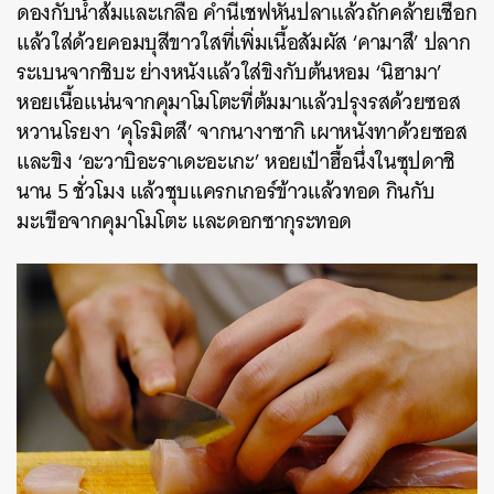
ดองกับน้ำส้มและเกลือ คำนี้เชฟหั่นปลาแล้วถักคล้ายเชือก
แล้วใส่ด้วยคอมบุสีขาวใสที่เพิ่มเนื้อสัมผัส ‘คามาสึ’ ปลาก
ระเบนจากชิบะ ย่างหนังแล้วใส่ขิงกับต้นหอม ‘นิฮามา’
หอยเนื้อแน่นจากคุมาโมโตะที่ต้มมาแล้วปรุงรสด้วยซอส
หวานโรยงา ‘คุโรมิตสึ’ จากนางาซากิ เผาหนังทาด้วยซอส
และขิง ‘อะวาบิอะราเดะอะเกะ’ หอยเป๋าฮื้อนึ่งในซุปดาชิ
นาน 5 ชั่วโมง แล้วชุบแครกเกอร์ข้าวแล้วทอด กินกับ
มะเขือจากคุมาโมโตะ และดอกซากุระทอด