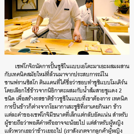
เชฟโกจิถนัดการปั้นซูชิในแบบเอโดะมาเอะผสมผสาน
กับเทคนิคสมัยใหม่ที่ล้วนมาจากประสบการณ์ใน
ซานฟรานซิสโก ดินแดนที่ได้ชื่อว่าชอบทำซูชิแบบโมเดิร์น
โดยเลือกใช้ข้าวจากนิอิกาตะผสมกับน้ำส้มสายชูแดง 2
ชนิด เพื่อสร้างรสชาติข้าวซูชิในแบบที่เขาต้องการ เทคนิค
การปั้นข้าวก็ต่างจากโอมากาเสะซูชิที่เราเคยกินมา ข้าว
แต่ละคำของเชฟโกจิมีขนาดที่เล็กแต่กลับอัดแน่น สำหรับ
ผู้ชายถือว่าพอดีคำหรืออาจจะน้อยไป แต่สำหรับผู้หญิง
แล้วพวกเธอว่าข้าวเยอะไป (เราสังเกตจากลูกค้าผู้หญิง