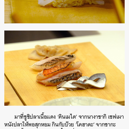
มาที่ซูชิปลาเนื้อแดง ‘คินเมได’ จากนางาซากิ เชฟเผา
หนังปลาให้พอสุกหอม กินกับบ๊วย ‘โคฮาดะ’ จากซากะ