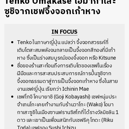
Tenko Omakase โอมากาเสะ
ซูชิจากเชฟจิ้งจอกเก้าหาง
IN FOCUS
Tenko ในภาษาญี่ปุ่น แปลว่า จิ้งจอกสวรรค์ที่
เติบโตสะสมพลังจนกลายเป็นจิ้งจอกสีทองที่มีเก้า
หาง ซึ่งเป็นร่างสมบูรณ์ของจิ้งจอก หรือ Kitsune
ชื่อของร้านสะท้อนถึงการเติบโตของเชฟในเรื่อง
ฝีมือและการสะสมประสบการณ์การปั้นซูชิจาก
จิ้งจอกธรรมดาสู่การเป็นจิ้งจอกเก้าหาง ซึ่งในสาย
งานเชฟญี่ปุ่น เรียกว่า Ichinin Mae
เชฟโกจิ โคบายาชิ (Goji Kobayashi) เชฟหนุ่มประ
จำเทนโกะเคยทำงานกับร้านวาโกะ (Wako) โอมา
กาเสะซูชิในเมืองซานฟรานซิสโกที่ได้รางวัลมิชลิน 1
ดาว และเขาเป็นเพื่อนสนิทกับเชฟริคุ โทดะ (Riku
Toda) เชฟของ Sushi Ichizu