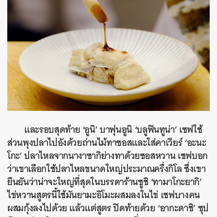
และรอบสุดท้าย ‘อูนิ’ บาฟุนอูนิ ‘บลูฟินทูน่า’ เชฟใช้
ส่วนพุงปลาไปอังด้วยถ่านไม้ทาซอสและใส่คาเวียร์ ‘อะนะ
โกะ’ ปลาไหลจากนางาซากิย่างทาด้วยซอสหวาน เชฟบอก
ว่าเขาเลือกใช้ปลาไหลขนาดใหญ่ประมาณครึ่งกิโล ซึ่งเขา
ยืนยันว่าน่าจะใหญ่ที่สุดในบรรดาร้านซูชิ ‘ทามาโกะยากิ’
ไข่หวานสูตรนี้ใช้มันยามะอิโมะผสมลงในไข่ เชฟบางคน
ผสมกุ้งลงไปด้วย แล้วแต่สูตร ปิดท้ายด้วย ‘อากะดาชิ’ ซุป