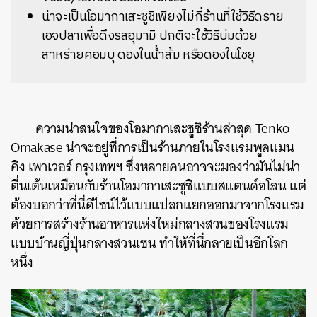
น่าจะเป็นโอมากาเสะซูชิเพียงไม่กี่ร้านที่ใช้วิธีดราย
เอจปลาเพื่อดึงรสอุมามิ ปกติจะใช้วิธีบ่มด้วย
สาหร่ายคอมบุ ดองในน้ำส้ม หรือดองในโชยุ
ความน่าสนใจของโอมากาเสะซูชิร้านล่าสุด Tenko
Omakase น่าจะอยู่ที่การเป็นร้านภายในโรงแรมพูลแมน
คิง เพาเวอร์ กรุงเทพฯ ซึ่งหลายคนอาจจะมองว่ามันไม่น่า
ตื่นเต้นเหมือนกับร้านโอมากาเสะซูชิแบบสแตนด์อโลน แต่
ต้องบอกว่าที่นี่ดีไซน์ไว้แบบแปลกแยกออกมาจากโรงแรม
ด้วยการสร้างร้านอาหารแห่งใหม่กลางสวนของโรงแรม
แบบบ้านญี่ปุ่นกลางสวนเซน ทำให้ที่นี่กลายเป็นอีกโลก
หนึ่ง