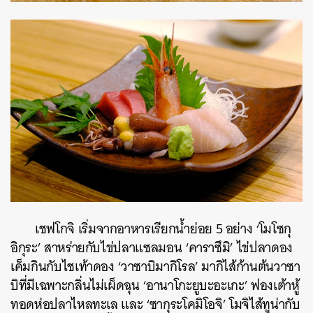
เชฟโกจิ เริ่มจากอาหารเรียกน้ำย่อย 5 อย่าง ‘โมโซกุ
อิกุระ’ สาหร่ายกับไข่ปลาแซลมอน ‘คาราซึมิ’ ไข่ปลาดอง
เค็มกินกับไชเท้าดอง ‘วาซาบิมากิโรล’ มากิไส้ก้านต้นวาซา
บิที่มีเฉพาะกลิ่นไม่เผ็ดฉุน ‘อานาโกะยูบะอะเกะ’ ฟองเต้าหู้
ทอดห่อปลาไหลทะเล และ ‘ซากุระโคมิโอจิ’ โมจิไส้ทูน่ากับ