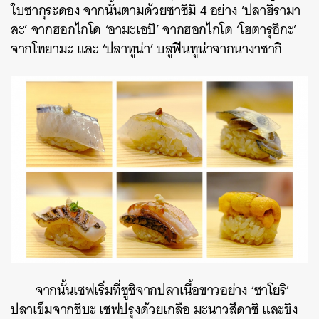
ใบซากุระดอง จากนั้นตามด้วยซาซิมิ 4 อย่าง ‘ปลาฮิรามา
สะ’ จากฮอกไกโด ‘อามะเอบิ’ จากฮอกไกโด ‘โฮตารุอิกะ’
จากโทยามะ และ ‘ปลาทูน่า’ บลูฟินทูน่าจากนางาซากิ
จากนั้นเชฟเริ่มที่ซูชิจากปลาเนื้อขาวอย่าง ‘ซาโยริ’
ปลาเข็มจากชิบะ เชฟปรุงด้วยเกลือ มะนาวสึดาชิ และขิง
ค้นหา