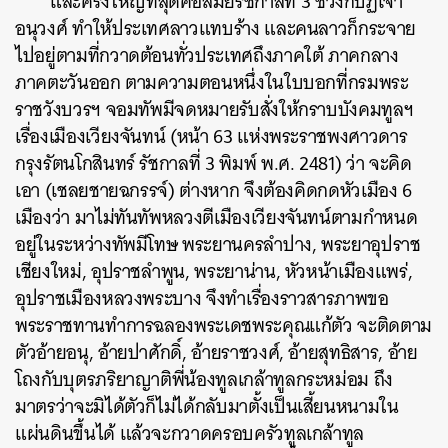
และครั้งใหญ่ที่สุดคือสมัยรัชกาลที่ 3 ช่วงกบฏเจ้า
อนุวงศ์ ทำให้ประเทศลาวแทบร้าง และคนลาวก็กระจาย
ไปอยู่ตามที่กวาดต้อนทั่วประเทศถึงภาคใต้ ภาคกลาง
ภาคตะวันออก ตามความตอนหนึ่งในใบบอกที่กรมพระ
ราชวังบวรฯ จอมทัพมีจดหมายรับสั่งให้กราบบังคมทูลฯ
เรื่องเมืองเวียงจันทน์ (หน้า 63 แห่งพระราชพงศาวดาร
กรุงรัตนโกสินทร์ รัชกาลที่ 3 พิมพ์ พ.ศ. 2481) ว่า จะคิด
เอา (เชลยชายฉกรรจ์) ต่างหาก จึงต้องคิดกดหัวเมือง 6
เมืองว่า มาไม่ทันทัพหลวงตีเมืองเวียงจันทน์ตามกำหนด
อยู่ในระหว่างทัพมีโทษ พระยานครลำปาง, พระยาอุปราช
เชียงใหม่, อุปราชลำพูน, พระยาน่าน, หัวหน้าเมืองแพร่,
อุปราชเมืองหลวงพระบาง จึงทำเรื่องราวสารภาพขอ
พระราชทานทำการฉลองพระเดชพระคุณแก้ตัว จะติดตาม
ตัวอ้ายอนุ, อ้ายปาศักดิ์, อ้ายราชวงศ์, อ้ายสุทธิสาร, อ้าย
โถงกับบุตรภริยาญาติพี่น้องทูลเกล้าทูลกระหม่อม ถึง
มาตรว่าจะมิได้ตัวก็ไม่ได้กลับมาตั้งเป็นเสี้ยนหนามใน
แผ่นดินขึ้นได้ แล้วจะกวาดครอบครัวทูลเกล้าทูล