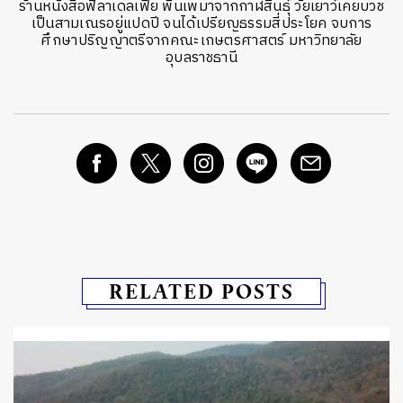
ร้านหนังสือฟิลาเดลเฟีย พื้นเพมาจากกาฬสินธ์ุ วัยเยาว์เคยบวช
เป็นสามเณรอยู่แปดปี จนได้เปรียญธรรมสี่ประโยค จบการ
ศึกษาปริญญาตรีจากคณะเกษตรศาสตร์ มหาวิทยาลัย
อุบลราชธานี
RELATED POSTS