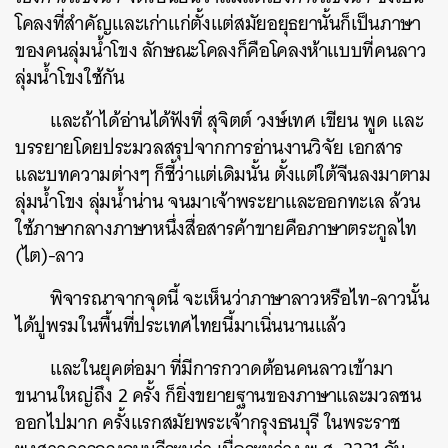
โคลงที่สำคัญและเก่าแก่ตั้งแต่สมัยอยุธยานั้นก็เป็นภาษา
ของคนลุ่มน้ำโขง ลักษณะโคลงก็คือโคลงห้าแบบที่คนลาว
ลุ่มน้ำโขงใช้กัน
และถ้าได้อ่านได้ฟังที่ สุจิตต์ วงษ์เทศ เขียน พูด และ
บรรยายโดยประมวลสรุปจากการอ่านงานวิจัย เอกสาร
และบทความต่างๆ ก็ชี้ว่าแต่เดิมนั้น ตั้งแต่ใต้จีนลงมาตาม
ลุ่มน้ำโขง ลุ่มน้ำน่าน จนมาเจ้าพระยาและออกทะเล ล้วน
ใช้ภาษากลางภาษาหนึ่งสื่อสารค้าขายคือภาษาตระกูลไท
(ไต)-ลาว
พิจารณาจากจุดนี้ จะเห็นว่าภาษาลาวหรือไท-ลาวนั้น
ได้ปูพรมในพื้นที่ประเทศไทยนี้มาเนิ่นนานแล้ว
และในยุคต่อมา ที่มีการกวาดต้อนคนลาวเข้ามา
ขนานใหญ่ถึง 2 ครั้ง ก็ยิ่งขยายฐานของภาษาและมวลชน
ออกไปมาก ครั้งแรกสมัยพระเจ้ากรุงธนบุรี ในพระราช