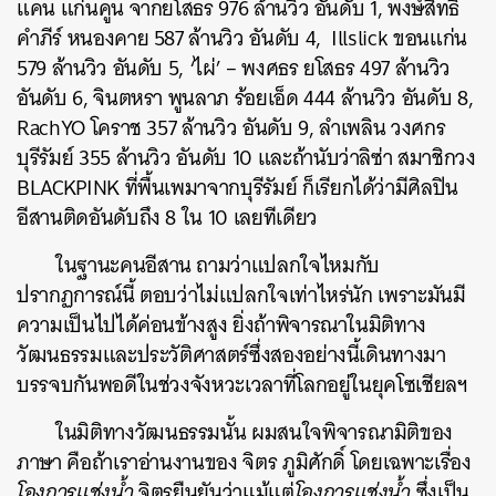
แคน แก่นคูน จากยโสธร 976 ล้านวิว อันดับ 1, พงษ์สิทธิ์
คำภีร์ หนองคาย 587 ล้านวิว อันดับ 4, Illslick ขอนแก่น
579 ล้านวิว อันดับ 5,
‘
ไผ่
’ –
พงศธร ยโสธร 497 ล้านวิว
อันดับ 6, จินตหรา พูนลาภ ร้อยเอ็ด 444 ล้านวิว อันดับ 8,
RachYO โคราช 357 ล้านวิว อันดับ 9, ลำเพลิน วงศกร
บุรีรัมย์
355
ล้านวิว อันดับ
10 และถ้านับว่าลิซ่า สมาชิกวง
BLACKPINK
ที่พื้นเพมาจากบุรีรัมย์ ก็เรียกได้ว่ามีศิลปิน
อีสานติดอันดับถึง 8 ใน 10 เลยทีเดียว
ในฐานะคนอีสาน ถามว่าแปลกใจไหมกับ
ปรากฏการณ์นี้ ตอบว่าไม่แปลกใจเท่าไหร่นัก เพราะมันมี
ความเป็นไปได้ค่อนข้างสูง ยิ่งถ้าพิจารณาในมิติทาง
วัฒนธรรมและประวัติศาสตร์ซึ่งสองอย่างนี้เดินทางมา
บรรจบกันพอดีในช่วงจังหวะเวลาที่โลกอยู่ในยุคโซเชียลฯ
ในมิติทางวัฒนธรรมนั้น ผมสนใจพิจารณามิติของ
ภาษา คือถ้าเราอ่านงานของ จิตร ภูมิศักดิ์ โดยเฉพาะเรื่อง
โองการแช่งน้ำ
จิตรยืนยันว่าแม้แต่
โองการแช่งน้ำ
ซึ่งเป็น