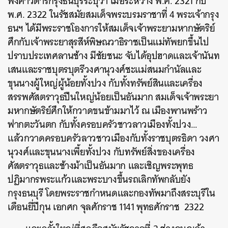
พงศาวดารกรุงธนบุรีระบุว่า เมื่อระหว่าง พ.ศ. 2321 กับ
พ.ศ. 2322 ในรัชสมัยสมเด็จพระบรมราชาที่ 4 พระเจ้ากรุง
ธนฯ ได้มีพระราชโองการให้สมเด็จเจ้าพระยามหากษัตริย์
ศึกกับเจ้าพระยาสุรสีห์พิษณวาธิราชเป็นแม่ทัพยกขึ้นไป
ปราบประเทศลานช้าง มีชัยชนะ จับได้อุปฮาดและเจ้านันท
เสนและราชบุตรบุตรีวงศานุวงศ์ชะแม่สนมกำนัลและ
ขุนนางผู้ใหญ่ผู้น้อยทั้งปวง กับทั้งทรัพย์สินและเครื่อง
สรรพศัสตราวุธปืนใหญ่น้อยเป็นอันมาก สมเด็จเจ้าพระยา
มหากษัตริย์ศึกให้กวาดขนข้ามมาไว้ ณ เมืองพานพร้าว
ฟากตะวันตก กับทั้งครอบครัวชาวลาวเมืองทั้งปวง…
แล้วกวาดครอบครัวลาวชาวเมืองกับทั้งราชบุตรธิดา วงศา
นุวงศ์และขุนนางเพี้ยทั้งปวง กับทรัพย์สิ่งของเครื่อง
ศัสตราวุธและช้างม้าเป็นอันมาก และเชิญพระพุทธ
ปฏิมากรพระแก้วและพระบางขึ้นรถเลิกทัพกลับยัง
กรุงธนบุรี โดยพระราชกำหนดและกองทัพมาถึงสระบุรีใน
เดือนยี่ปีกุน เอกศก จุลศักราช 1141 พุทธศักราช 2322