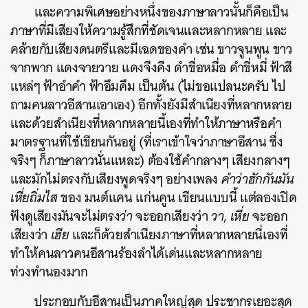
และความพิเศษอย่างหนึ่งของภาษาลาวนั้นก็คือเป็น
ภาษาที่มีเสียงให้ความรู้สึกที่ชัดเจนและหลากหลาย และ
คล้ายกับเสียงดนตรีและมีเฉดของคำ เช่น ขาวจูนพูน ขาว
จากพาก แดงจายวาย แดงจืงคืง ดำขื่อหมื่อ ดำขี่หมี่ ฟ้าสี
แหล่ๆ ฟ้าอำคำ ฟ้าอึมคึม เป็นต้น (ไม่ขอแปลนะครับ ไป
ถามคนลาวอีสานเอาเอง) อีกทั้งยังมีสำเนียงที่หลากหลาย
และด้วยสำเนียงที่หลากหลายนี้เองที่ทำให้ภาษาหรือคำ
มาตรฐานที่ใช้เขียนกันอยู่ (ที่เราเข้าใจว่าภาษาอีสาน ซึ่ง
จริงๆ ก็ภาษาลาวนั่นแหละ) ต้องใช้คำกลางๆ เสียงกลางๆ
และมักไม่ตรงกับเสียงพูดจริงๆ อย่างเพลง
คำว่าฮักกันมัน
เหี่ยถิ่มไส
ของ มนต์แคน แก่นคูน เขียนแบบนี้ แต่ลองเปิด
ฟังดูเสียงมันจะไม่ตรง
ว่า
จะออกเสียงว่า
วา
,
เหี่ย
จะออก
เสียงว่า
เฮีย
และก็ด้วยสำเนียงภาษาที่หลากหลายนี่เองที่
ทำให้คนลาวคนอีสานร้องลำได้เด่นและหลากหลาย
ท่วงทำนองมาก
ประกอบกับอีสานเป็นภาคใหญ่สุด ประชากรเยอะสุด