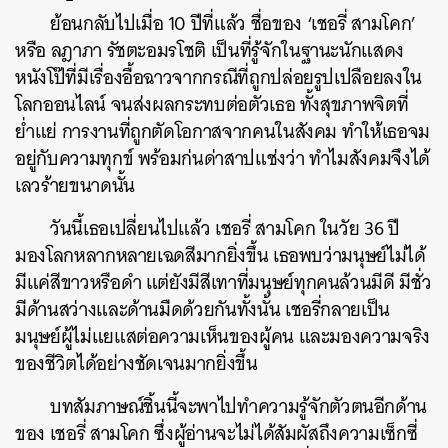
ย้อนกลับไปเมื่อ 10 ปีที่แล้ว ชื่อของ ‘เชอรี่ สามโคก’
หรือ ลฎาภา รัชตะอมรโชติ
เป็นที่รู้จักในฐานะนักแสดง
หนังโป๊ที่มีเรื่องอื้อฉาวจากกรณีที่ถูกปล่อยรูปเปลือยลงใน
โลกออนไลน์ จนส่งผลกระทบต่อตัวเธอ ทั้งสุขภาพจิตที่
ย่ำแย่ การงานที่ถูกตัดโอกาสจากคนในสังคม ทำให้เธอจม
อยู่กับความทุกข์ พร้อมก่นด่าสาปแช่งว่า ทำไมสังคมจึงได้
เลวร้ายขนาดนั้น
วันนี้เธอเปลี่ยนไปแล้ว เชอรี่ สามโคก ในวัย 36 ปี
มองโลกหลากหลายเฉดสีมากยิ่งขึ้น เธอพบว่ามนุษย์ไม่ได้
มีแค่สีขาวหรือดำ แต่ยังมีสีเทาที่มนุษย์ทุกคนล้วนมีดี มีชั่ว
มีด้านสว่างและด้านมืดด้วยกันทั้งนั้น เชอรี่กลายเป็น
มนุษย์ผู้ไม่แยแสต่อความเห็นของผู้คน และมองความจริง
ของชีวิตได้อย่างชัดเจนมากยิ่งขึ้น
บทสัมภาษณ์ชิ้นนี้จะพาไปทำความรู้จักตัวตนอีกด้าน
ของ เชอรี่ สามโคก ซึ่งผู้อ่านจะไม่ได้สัมผัสถึงความเซ็กซี่