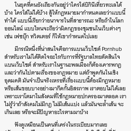
ในยุคที่คนยังเถียงกันอยู่ว่าใครใส่บิกินีเที่ยวทะเลได้
บ้าง ใครใส่ไม่ได้บ้าง สู้ให้กฎหมายมากำหนดเลยว่าแบบนี้
ทำได้ แบบนี้เรียกว่าอนาจารในที่สาธารณะ หรือถ้าในโลก
ออนไลน์ แบบไหนจะถือว่าผิดกฎของชุมชนในเว็บต่างๆ
เช่น เฟซบุ๊ก ทวิตเตอร์ ก็ให้เขากำหนดไปเลย
มีกรณีหนึ่งที่น่าสนใจคือการแบนเว็บไซต์ Pornhub
สำหรับเราไม่ได้ติดใจอะไรกับการที่รัฐบาลไทยตัดสินใจ
แบนเว็บไซต์ สำหรับเราในฐานะพลเมืองก็ต้องเคารพกฎ
และว่ากันไปตามเรื่องของกฎหมาย แต่ถ้าพูดกันในเชิง
อุดมคติ มันจำเป็นจริงเหรอที่เรื่องแบบนี้ต้องมีกฎหมาย
หรือเส้นขอบบางอย่างมากีดกั้นอิสรภาพ เราตอบไม่ได้เลย
เพราะเราโตมาในสังคมที่ใช้กฎหมายปกครองมาตลอด เรา
ไม่รู้ว่าถ้าสังคมไม่มีกฎ ไม่มีเส้นแบ่ง แล้วมันจะล้ำเส้น จะ
เกินเลย หรือจะมีปัญหาอะไรตามมาบ้าง
ฟังดูเหมือนเป็นคนที่เคร่งในระเบียบมากเลย