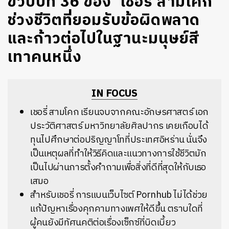
ขวบปีที่ 36 ของ ‘เชอรี่ สามโคก’
ช่วงชีวิตที่ยอมรับข้อผิดพลาด
และก้าวต่อไปในฐานะมนุษย์สี
เทาคนหนึ่ง
IN FOCUS
เชอรี่ สามโคก เรียนจบจากคณะอักษรศาสตร์ เอก
ประวัติศาสตร์ มหาวิทยาลัยศิลปากร เคยเกือบได้
ทุนไปศึกษาต่อปริญญาโทที่ประเทศอิหร่าน นั่นจึง
เป็นเหตุผลที่ทำให้วิธีคิดและแนวทางการใช้ชีวิตมัก
เป็นไปผ่านการตั้งคำถามเพื่อสิ่งที่ดีที่สุดให้กับเธอ
เสมอ
สำหรับเชอรี่ การแบนเว็บไซต์ Pornhub ไม่ได้ช่วย
แก้ปัญหาเรื่องคุกคามทางเพศให้ดีขึ้น ตราบใดที่
ผู้คนยังมีทัศนคติต่อเรื่องเซ็กซ์ที่บิดเบี้ยว