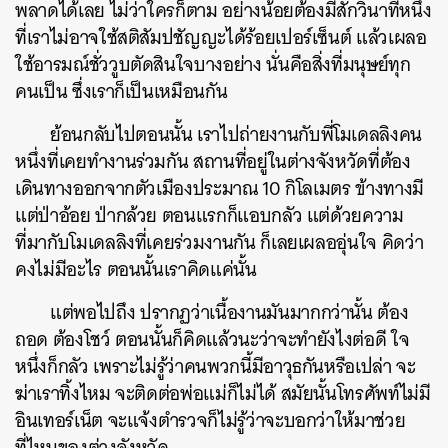
พลาดได้เลย ไม่ว่าใครก็ตาม อย่างน้อยต้องมีสักวินาทีหนึ่ง
ที่เราไม่อาจใช้สติสัมปชัญญะได้ร้อยเปอร์เซ็นต์ แล้วเผลอ
ใช้อารมณ์ชั่ววูบตัดสินใจบางอย่าง นั่นคือสิ่งที่มนุษย์ทุก
คนเป็น ซึ่งเราก็เป็นเหมือนกัน
ย้อนกลับไปตอนนั้น เราไปถ่ายงานกับพี่โมเดลลิงคน
หนึ่งที่เคยทำงานร่วมกัน สถานที่อยู่ในต่างจังหวัดที่ต้อง
เดินทางออกจากตัวเมืองประมาณ 10 กิโลเมตร ข้างทางมี
แต่ป่าอ้อย ป่ากล้วย ตอนแรกก็แอบกลัว แต่ด้วยความ
ที่มากับโมเดลลิงที่เคยร่วมงานกัน ก็เลยเผลออุ่นใจ คิดว่า
คงไม่มีอะไร ตอนนั้นเราคิดแค่นั้น
แต่พอไปถึง ปรากฏว่าเนื้องานมันมากกว่านั้น ต้อง
ถอด ต้องโชว์ ตอนนั้นก็คิดแล้วนะว่าจะทำยังไงต่อดี ใจ
หนึ่งก็กลัว เพราะไม่รู้ว่าคนพวกนี้มีอาวุธกันหรือเปล่า จะ
ฆ่าเราทิ้งไหม จะติดต่อพ่อแม่ก็ไม่ได้ สมัยนั้นโทรศัพท์ไม่มี
อินเทอร์เน็ต จะแจ้งตำรวจก็ไม่รู้ว่าจะบอกว่าให้มาช่วย
ที่ไหนของต่างจังหวัด