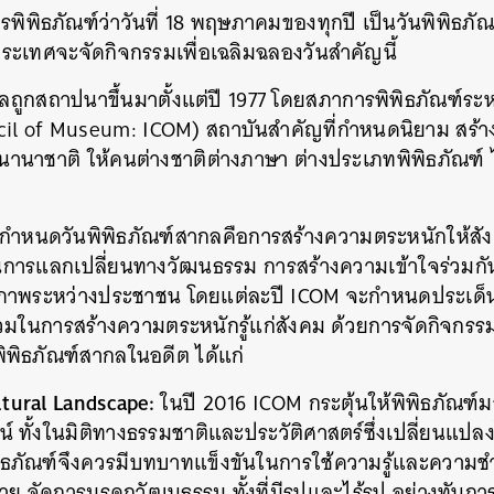
การพิพิธภัณฑ์ว่าวันที่ 18 พฤษภาคมของทุกปี เป็นวันพิพิธภั
ระเทศจะจัดกิจกรรมเพื่อเฉลิมฉลองวันสำคัญนี้
ลถูกสถาปนาขึ้นมาตั้งแต่ปี 1977 โดยสภาการพิพิธภัณฑ์ระห
cil of Museum: ICOM) สถาบันสำคัญที่กำหนดนิยาม สร้างค
์นานาชาติ ให้คนต่างชาติต่างภาษา ต่างประเภทพิพิธภัณฑ์ 
ำหนดวันพิพิธภัณฑ์สากลคือการสร้างความตระหนักให้สังค
ในการแลกเปลี่ยนทางวัฒนธรรม การสร้างความเข้าใจร่วมกั
ติภาพระหว่างประชาชน โดยแต่ละปี ICOM จะกำหนดประเด็น
่วมในการสร้างความตระหนักรู้แก่สังคม ด้วยการจัดกิจกรร
พิพิธภัณฑ์สากลในอดีต ได้แก่
tural Landscape:
ในปี 2016 ICOM กระตุ้นให้พิพิธภัณฑ
์ ทั้งในมิติทางธรรมชาติและประวัติศาสตร์ซึ่งเปลี่ยนแปลงไ
พิธภัณฑ์จึงควรมีบทบาทแข็งขันในการใช้ความรู้และความ
ย จัดการมรดกวัฒนธรรม ทั้งที่มีรูปและไร้รูป อย่างทันก