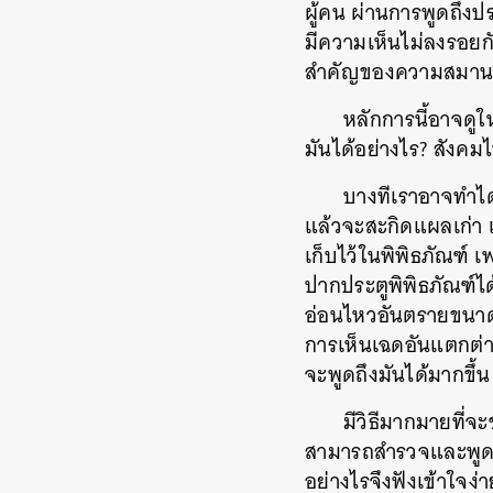
ผู้คน ผ่านการพูดถึงปร
มีความเห็นไม่ลงรอยกั
สำคัญของความสมานฉ
หลักการนี้อาจดูให
มันได้อย่างไร? สังคมไ
บางทีเราอาจทำได้ด้
แล้วจะสะกิดแผลเก่า เร
เก็บไว้ในพิพิธภัณฑ์ เพ
ปากประตูพิพิธภัณฑ์ได
อ่อนไหวอันตรายขนาดนั
การเห็นเฉดอันแตกต่างจา
จะพูดถึงมันได้มากขึ้น
มีวิธีมากมายที่จะช
สามารถสำรวจและพูดถึ
อย่างไรจึงฟังเข้าใจง่า