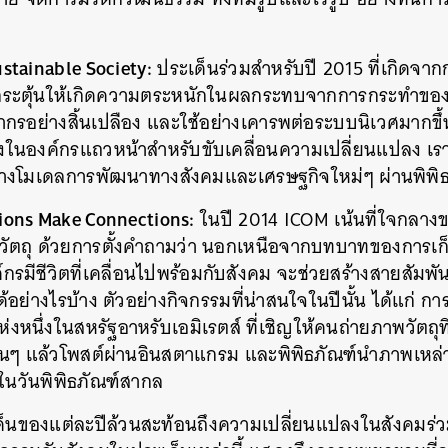
stainable Society:
ประเด็นร่วมสำหรับปี 2015 ที่เกิดจา
ระตุ้นให้เกิดความตระหนักในผลกระทบจากการกระทำของมนุ
กรอย่างสิ้นเปลือง และใช้อย่างเคารพต่อระบบนิเวศมากขึ้
ึ่งในองค์กรแถวหน้าสำหรับขับเคลื่อนความเปลี่ยนแปลง เร
สร้างโมเดลการพัฒนาทางสังคมและเศรษฐกิจใหม่ๆ ผ่านพิพิธ
ions Make Connections:
ในปี 2014 ICOM เน้นที่ใจกลาง
ื่องวัตถุ ด้วยการตั้งคำถามว่า นอกเหนือจากบทบาทของการเก
รมีชีวิตที่เคลื่อนไปพร้อมกับสังคม จะช่วยสร้างสายสัมพันธ
ด้อย่างไรบ้าง ตัวอย่างกิจกรรมที่น่าสนใจในปีนั้น ได้แก่
งหนึ่งในสหรัฐอาหรับเอมิเรตส์ ที่เชิญให้คนถ่ายภาพวัตถ
้นๆ แล้วโพสต์ผ่านอินสตาแกรม และพิพิธภัณฑ์นำภาพเหล่า
ในวันพิพิธภัณฑ์สากล
เด็นของแต่ละปีล้วนสะท้อนถึงความเปลี่ยนแปลงในสังคมร่ว
นหา