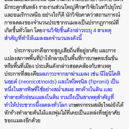
มีกระดูกสันหลัง รายงานส่วนใหญ่ศึกษาวิจัยในทวีปยุโรป
ค้นหา
และอเมริกาเหนือ อย่างไรก็ดี นักวิจัยคาดว่าสถานการณ์
SHARE
TWEET
LINE
EMAIL
การลดลงของจำนวนประชากรแมลงเป็นปรากฏการณ์ที่
เกิดขึ้นทั่วโลก โดย
งานวิจัยชิ้นดังกล่าว
ระบุ 4 สาเหตุ
สำคัญที่ทำให้แมลงลดจำนวนลงดังนี้
ประการแรกคือการสูญเสียถิ่นที่อยู่อาศัย และการ
แปลงสภาพพื้นที่ป่าให้กลายเป็นพื้นที่การเกษตรเข้มข้น
หรือพื้นที่เมือง ประเด็นดังกล่าวสอดคล้องกับสาเหตุ
ประการที่สองคือ
มลภาวะจากยาฆ่าแมลง เช่น นีโอนิโคติ
นอยด์ (neonicotinoids) และไฟโพรนิล (fipronil) เป็น
หนึ่งในสารพิษที่ใช้อย่างสม่ำเสมอ ตกค้างในดิน และ
ทำลายตัวอ่อนแมลงในดิน รวมถึงเป็นสาเหตุสำคัญที่
ทำให้ประชากรผึ้งลดลงทั่วโลก
เกษตรกรรมสมัยใหม่ยังได้
หักร้างทำลายต้นไม้และพุ่มไม้ที่เคยเป็นแหล่งที่อยู่อาศัย
ของแมลงอีกด้วย