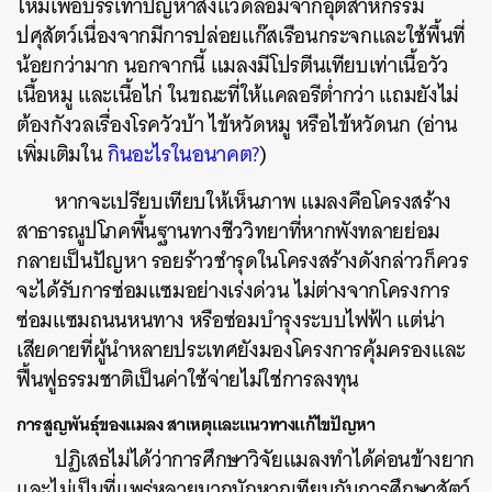
ใหม่เพื่อบรรเทาปัญหาสิ่งแวดล้อมจากอุตสาหกรรม
ปศุสัตว์เนื่องจากมีการปล่อยแก๊สเรือนกระจกและใช้พื้นที่
น้อยกว่ามาก นอกจากนี้ แมลงมีโปรตีนเทียบเท่าเนื้อวัว
เนื้อหมู และเนื้อไก่ ในขณะที่ให้แคลอรีต่ำกว่า แถมยังไม่
ต้องกังวลเรื่องโรควัวบ้า ไข้หวัดหมู หรือไข้หวัดนก (อ่าน
เพิ่มเติมใน
กินอะไรในอนาคต?
)
หากจะเปรียบเทียบให้เห็นภาพ แมลงคือโครงสร้าง
สาธารณูปโภคพื้นฐานทางชีววิทยาที่หากพังทลายย่อม
กลายเป็นปัญหา รอยร้าวชำรุดในโครงสร้างดังกล่าวก็ควร
จะได้รับการซ่อมแซมอย่างเร่งด่วน ไม่ต่างจากโครงการ
ซ่อมแซมถนนหนทาง หรือซ่อมบำรุงระบบไฟฟ้า แต่น่า
เสียดายที่ผู้นำหลายประเทศยังมองโครงการคุ้มครองและ
ฟื้นฟูธรรมชาติเป็นค่าใช้จ่ายไม่ใช่การลงทุน
การสูญพันธุ์ของแมลง สาเหตุและแนวทางแก้ไขปัญหา
ปฏิเสธไม่ได้ว่าการศึกษาวิจัยแมลงทำได้ค่อนข้างยาก
และไม่เป็นที่แพร่หลายมากนักหากเทียบกับการศึกษาสัตว์