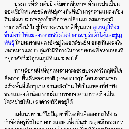
ประการที่สามคือปัจจัยด้านชีวภาพ ทั้งการปนเปื้อน
ของเชื้อโรคและชนิดพันธุ์ต่างถิ่นที่เข้ามารุกรานแมลงท้อง
ถิ่น ส่วนประการสุดท้ายคือการเปลี่ยนแปลงสภาพภูมิ
อากาศซึ่งนำไปสู่ภัยทางธรรมชาติที่รุนแรง
อุณหภูมิที่สูง
ขึ้นยังทำให้แมลงหลายชนิดไม่สามารถปรับตัวได้และสูญ
พันธุ์
โดยเฉพาะแมลงซึ่งอยู่ในเขตร้อนชื้น ขณะที่แมลงใน
เขตหนาวและอบอุ่นยังมีที่ทางในการอพยพเพื่อหาแหล่งที่
อยู่อาศัยซึ่งมีอุณหภูมิที่เหมาะสมได้
ทางเลือกหนึ่งที่ทุกคนสามารถช่วยบรรเทาวิกฤตินี้ได้
คือการ ‘ฟื้นคืนธรรมชาติ (rewilding)’ โดยเราสามารถ
สร้างพื้นที่เล็กๆ เช่น สวนหลังบ้าน ให้เป็นแหล่งที่พักพิง
ของแมลงตัวน้อย หากมีมากพอก็จะสามารถสร้างเป็น
โครงข่ายให้แมลงดำรงชีวิตอยู่ได้
แต่แนวทางแก้ไขปัญหาที่โหดหินคือลดการใช้สาร
กำจัดศัตรูพืชในภาคการเกษตรซึ่งเป็นสาเหตุหลักของการ