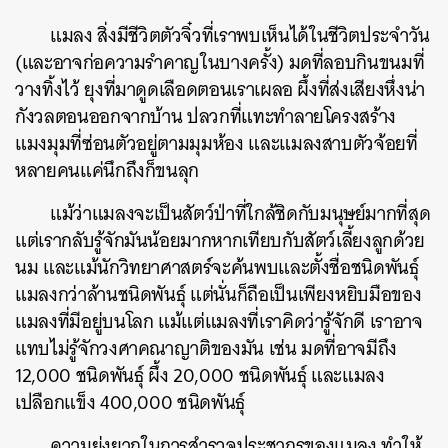
แมลง สิ่งมีชีวิตตัวจิ๋วที่เราพบเห็นได้ในชีวิตประจำวัน
(และอาจก่อความรำคาญในบางครั้ง) มดที่ลอบกินขนมที่
วางทิ้งไว้ ยุงที่มาดูดเลือดตอนเราเผลอ ผึ้งที่ส่งเสียงหึ่งน่า
กังวลตอนออกจากบ้าน ปลวกที่แทะทำลายโครงสร้าง
แมงมุมที่ซ่อนตัวอยู่ตามมุมห้อง และแมลงสาบตัวจ้อยที่
หลายคนแค่นึกถึงก็ขนลุก
แม้ว่าแมลงจะเป็นสัตว์ป่าที่ใกล้ชิดกับมนุษย์มากที่สุด
แต่เรากลับรู้จักมันน้อยมากหากเทียบกับสัตว์เลี้ยงลูกด้วย
นม และแม้นักวิทยาศาสตร์จะค้นพบและตั้งชื่อชนิดพันธุ์
แมลงกว่าล้านชนิดพันธุ์ แต่นั่นก็ถือเป็นเพียงหยิบมือของ
แมลงที่มีอยู่บนโลก แม้แต่แมลงที่เราคิดว่ารู้จักดี เราอาจ
แทบไม่รู้จักวงศาคณาญาติของมัน เช่น มดที่อาจมีถึง
12,000 ชนิดพันธุ์ ผึ้ง 20,000 ชนิดพันธุ์ และแมลง
เปลือกแข็ง 400,000 ชนิดพันธุ์
ความยุ่งยากในการสำรวจประชากรของแมลง ทำให้