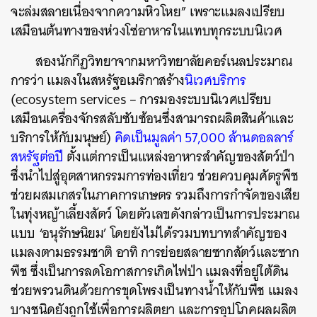
จะล่มสลายเนื่องจากความหิวโหย” เพราะแมลงเปรียบ
เสมือนต้นทางของห่วงโซ่อาหารในแทบทุกระบบนิเวศ
สองนักกีฏวิทยาจากมหาวิทยาลัยคอร์เนลประมาณ
การว่า แมลงในสหรัฐอเมริกาสร้าง
นิเวศบริการ
(ecosystem services – การมองระบบนิเวศเปรียบ
เสมือนเครื่องจักรสลับซับซ้อนซึ่งสามารถผลิตสินค้าและ
บริการให้กับมนุษย์)
คิดเป็นมูลค่า 57,000 ล้านดอลลาร์
สหรัฐต่อปี
ตั้งแต่การเป็นแหล่งอาหารสำคัญของสัตว์ป่า
ซึ่งนำไปสู่อุตสาหกรรมการท่องเที่ยว ช่วยควบคุมศัตรูพืช
ช่วยผสมเกสรในภาคการเกษตร รวมถึงการกำจัดของเสีย
ในทุ่งหญ้าเลี้ยงสัตว์ โดยตัวเลขดังกล่าวเป็นการประมาณ
แบบ ‘อนุรักษนิยม’ โดยยังไม่ได้รวมบทบาทสำคัญของ
แมลงตามธรรมชาติ อาทิ การย่อยสลายซากสัตว์และซาก
พืช ซึ่งเป็นการลดโอกาสการเกิดไฟป่า แมลงที่อยู่ใต้ดิน
ช่วยพรวนดินด้วยการขุดโพรงเป็นทางน้ำให้กับพืช แมลง
บางชนิดยังถูกใช้เพื่อการผลิตยา และการอุปโภคผลผลิต