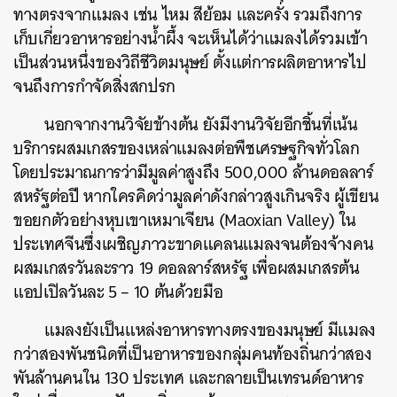
ทางตรงจากแมลง เช่น ไหม สีย้อม และครั่ง รวมถึงการ
เก็บเกี่ยวอาหารอย่างน้ำผึ้ง จะเห็นได้ว่าแมลงได้รวมเข้า
เป็นส่วนหนึ่งของวิถีชีวิตมนุษย์ ตั้งแต่การผลิตอาหารไป
จนถึงการกำจัดสิ่งสกปรก
นอกจากงานวิจัยข้างต้น ยังมีงานวิจัยอีกชิ้นที่เน้น
บริการผสมเกสรของเหล่าแมลงต่อพืชเศรษฐกิจทั่วโลก
โดยประมาณการว่ามีมูลค่าสูงถึง 500,000 ล้านดอลลาร์
สหรัฐต่อปี หากใครคิดว่ามูลค่าดังกล่าวสูงเกินจริง ผู้เขียน
ขอยกตัวอย่างหุบเขาเหมาเจียน (Maoxian Valley) ใน
ประเทศจีนซึ่งเผชิญภาวะขาดแคลนแมลงจนต้องจ้างคน
ผสมเกสรวันละราว 19 ดอลลาร์สหรัฐ เพื่อผสมเกสรต้น
แอปเปิลวันละ 5 – 10 ต้นด้วยมือ
แมลงยังเป็นแหล่งอาหารทางตรงของมนุษย์ มีแมลง
กว่าสองพันชนิดที่เป็นอาหารของกลุ่มคนท้องถิ่นกว่าสอง
พันล้านคนใน 130 ประเทศ และกลายเป็นเทรนด์อาหาร