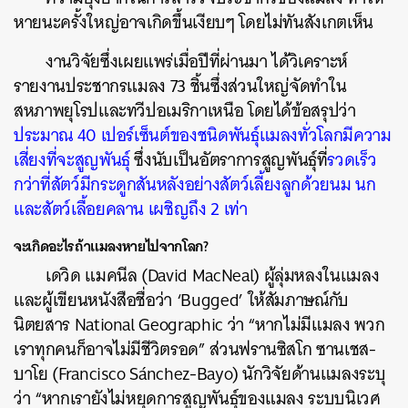
หายนะครั้งใหญ่อาจเกิดขึ้นเงียบๆ โดยไม่ทันสังเกตเห็น
งานวิจัยซึ่งเผยแพร่เมื่อปีที่ผ่านมา ได้วิเคราะห์
รายงานประชากรแมลง 73 ชิ้นซึ่งส่วนใหญ่จัดทำใน
สหภาพยุโรปและทวีปอเมริกาเหนือ โดยได้ข้อสรุปว่า
ประมาณ 40 เปอร์เซ็นต์ของชนิดพันธุ์แมลงทั่วโลกมีความ
เสี่ยงที่จะสูญพันธุ์
ซึ่งนับเป็นอัตราการสูญพันธุ์ที่
รวดเร็ว
กว่าที่สัตว์มีกระดูกสันหลังอย่างสัตว์เลี้ยงลูกด้วยนม นก
และสัตว์เลื้อยคลาน เผชิญถึง 2 เท่า
จะเกิดอะไรถ้าแมลงหายไปจากโลก?
เดวิด แมคนีล (David MacNeal) ผู้ลุ่มหลงในแมลง
และผู้เขียนหนังสือชื่อว่า ‘Bugged’ ให้สัมภาษณ์กับ
นิตยสาร National Geographic ว่า “หากไม่มีแมลง พวก
เราทุกคนก็อาจไม่มีชีวิตรอด” ส่วนฟรานซิสโก ซานเชส-
บาโย (Francisco Sánchez-Bayo) นักวิจัยด้านแมลงระบุ
ว่า “หากเรายังไม่หยุดการสูญพันธุ์ของแมลง ระบบนิเวศ