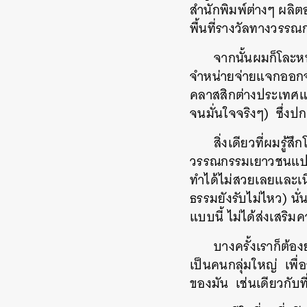
สำนักพิมพ์ต่างๆ
ผลิต
พื้นที่รางวัลทางวรรณ
จากนั้นผมก็โละหน
จำหน่ายจ่ายแจกออกจ
คลาสสิกต่างประเทศแ
จนมั่นใจจริงๆ
)
ซึ่งปก
สิ่งเดียวที่ผมรู้ส
วรรณกรรมเยาวชนแปล
ทำได้ไม่สวยเลยและเน
ธรรมยังรับไม่ไหว
)
นั
แบบนี้
ไม่ได้ส่งเสริม
บางครั้งเราก็ต้
เป็นคนกลุ่มใหญ่
เพื่
ของมัน
เช่นเดียวกับที
ค้