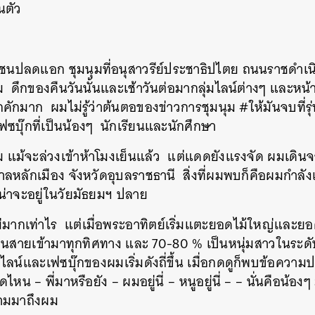
นตัว
วชนปลดแอก
ชุมนุมที่อนุสาวรีย์ประชาธิปไตย
ถนนราชดำเน
ม
ดึกของคืนวันนั้นและเช้าวันต่อมากลุ่มไลน์ต่างๆ
และหน้า
ึกคักมาก
ผมไม่รู้ว่าต้นตอของข่าวการชุมนุม
#
ให้มันจบที่รุ
ซบุ๊กที่เป็นน้องๆ
นักเรียนและนักศึกษา
ม
แม้จะล่วงเข้าห้าโมงเย็นแล้ว
แต่แดดยังแรงจัด
ผมเดินจ
ศาลหลักเมือง
จังหวัดอุบลราชธานี
สิ่งที่ผมพบก็คือผมกำลัง
็น่าจะอยู่ในวัยมัธยมฯ
ปลาย
ม่มากเท่าไร
แต่เมื่อพระอาทิตย์เริ่มแตะยอดไม้ใหญ่และยอ
็นสายเข้ามาทุกทิศทาง
และ
70-80 %
เป็นหนุ่มสาวในระด
ลน์และเฟซบุ๊กของผมเริ่มดังถี่ขึ้น
เมื่อกดดูก็พบข้อความ
่จุดไหน
–
พี่มาหรือยัง
–
ผมอยู่นี่
–
หนูอยู่นี่
– –
นั่นคือน้องๆ
วามมาถึงผม