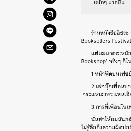
หนักๆ มากขึ้น
ร้านหนังสืออิสระ
Booksellers Festiva
แต่ผมมาตระหนัก
Bookshop’
จริงๆ
ก็ใ
1
หน้าฟีดบนเฟซบุ
2
เฟซบุ๊กเพื่อนบ
กระแหนะกระแหนเสียด
3
การที่เพื่อนในเ
นั่นทำให้ผมหันก
ไม่รู้สึกถึงความผิดป