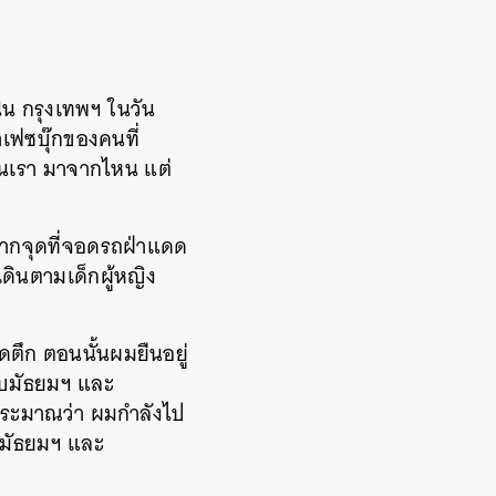
ิน
กรุงเทพฯ
ในวัน
เฟซบุ๊กของคนที่
่นเรา
มาจากไหน
แต่
ากจุดที่จอดรถฝ่าแดด
เดินตามเด็กผู้หญิง
ดตึก
ตอนนั้นผมยืนอยู่
ับมัธยมฯ
และ
ประมาณว่า
ผมกำลังไป
มัธยมฯ
และ