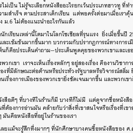
ไม่เป็น
ไม่รู้จะเลือกหนังสืออะไรยกเว้นประเภทฮาวทู
ที่ท
ามสำเร็จ
ตามประสาเด็กเรียน
แต่พอครั้งต่อมาเมื่อเราคุ้
ึง
ม
.6
ไม่ต้องแนะนำอะไรกันแล้ว
กนักเรียนเหล่านี้โตมาในโลกโซเชียลที่รุนแรง
ยิ่งเมื่อขึ้นปี
2
นและเข้มข้นมากขึ้นมาก
บวกรวมกับปรากฏการณ์ทางการเมือ
ตเห็นก็คือประเด็นคำถาม
—
ประเด็นพูดคุยของพวกเขาและเธ
องพวกเขา
เราจะเห็นเรื่องหลักๆ
อยู่สองเรื่อง
คืองานวิชาการ
องที่มีลักษณะต่อต้านหรือประท้วงรัฐบาลหรือวิจารณ์สลิ่ม
ตนเรื่องการเมืองของพวกเขายิ่งชัดเจนมากขึ้น
และพวกเขาก็
งสือดีๆ
ที่บางทีในร้านก็มี
บางทีก็ไม่มี
แต่ดูจากชื่อหนังส
ี่ต้องการอ่านมัน
คล้ายกับว่าสิ่งที่เขาสนใจหรือเรื่องที่
ๆ
มันคือหนังสือที่อยู่ในร้านของเรา
ยแม้จะรู้สึกทึ่งมากๆ
ที่นักศึกษาบางคนซื้อหนังสือของ
ศ
.