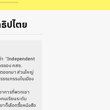
าธิปไตย
่า
‘Independent
ารของ
คสช
.
ลิตออกมา ส่วนใหญ่
างวรรณกรรมในเมือง
วิชาการที่พวกเขา
่งคนเรียนระดับ
าก็เลือกซื้อหนังสือ