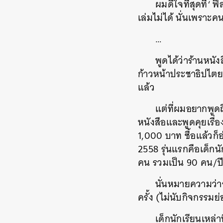
ผมดีใจที่สุดที่
‘
ฟิ
เล่มไม่ได้
นั่นเพราะคนที
…
พูดได้ว่าร้านหนัง
ก้าวหน้าประชาธิปไตย
แล้ว
แต่ที่ผมอยากพูดถึง
หนังสือและพูดคุยเรื่อ
1,000
บาท
ซื้อแล้วก็
2558
รุ่นแรกคือเด็กนั
คน
รวมเป็น
90
คน
/
ป
นั่นหมายความว่า
ครั้ง
(
ไม่นับกิจกรรมย่
เด็กนักเรียนเหล่าน