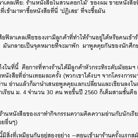
ลาเดลเฟีย
:
ร้านหนังสือในสวนดอกไม้
’
ของผม
ขายหนังสือท
SHARE
TWEET
LINE
EMAIL
่เข้ามาหาซื้อหนังสือที่นี่
‘
ปฏิเสธ
’
ที่จะซื้อมัน
สือฟิลาเดลเฟียของเรามีลูกค้าที่ทำให้ร้านอยู่ได้หรือคนเข้า
มันกลายเป็นจุดหมายที่จะมาพัก
มาพูดคุยกันของนักศึ
ในที่นี้
คือการที่ทางร้านได้มีลูกค้าหัวกระทิระดับมัธยมฯ
งหนังสือที่อ่านเทอมละครั้ง
(
พวกเขาได้งบฯ
จากโครงการมา
อ่าน
อ่านแล้วก็มานำเสนอพูดคุยแลกเปลี่ยนและเขียนลงในเ
กเรียน
ม
. 4
จำนวน
30
คน
พอขึ้นปี
2560
ก็เต็มสามชั้นคือ
ี
ร้านหนังสือของเราทำกิจกรรมความคิดความอ่านกับนักเรียน
อยอื่นๆ
)
ี้มีสิ่งที่เหมือนกันอยู่สองอย่าง
—
ตอนเข้ามาร้านครั้งแรกสมัย