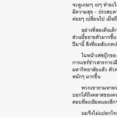
จะดูเงอะๆ
งะๆ
ทำอะไร
มีความสุข
–
ประสบคว
ค่อยๆ
เปลี่ยนไป
เมื่อถ
อย่างที่สองคือเด็
ส่วนนี้ขยายตัวมากขึ้
ปีมานี้
สิ่งที่ผมสังเก
ในหน้าเฟซบุ๊กข
การแชร์ข่าวสารการเมื
มหาวิทยาลัยแล้ว
ตัว
หนักๆ
มากขึ้น
พวกเขาถามหาหนั
บอกได้ถึงคลาสของคนท
ตอบที่ละเอียดและลึก
ผมจึงไม่แปลกใจเล