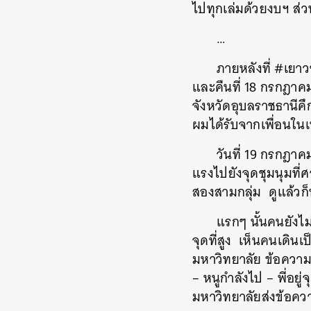
ไปทุกเล่มด้วยงบฯ
ส่ว
…
ภายหลังที่
#
เยา
และคืนที่
18
กรกฎาค
จังหวัดอุบลราชธานีค
ผมได้รับจากเพื่อนในเฟ
วันที่
19
กรกฎาค
แรงไปยังจุดชุมนุมที่
สองสามกลุ่ม
ดูแล้วก
แรกๆ
นั้นคนยังไ
จุดที่สูง
เห็นคนเดินเป
มหาวิทยาลัย
ข้อความไ
–
หนูกำลังไป
–
พี่อยู
มหาวิทยาลัยส่งข้อค