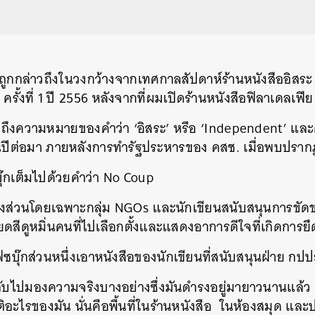
ถูกกล่าวถึงในวงกว้างจากเทศกาลสัปดาห์ร้านหนังสืออิสระ
l
ครั้งที่
1
ปี
2556
หลังจากที่ผมเปิดร้านหนังสือฟิลาเดลเฟีย
ถึงความหมายของคำว่า
‘
อิสระ
’
หรือ
‘Independent’
และ
นปีต่อมา
ภายหลังการทำรัฐประหารของ
คสช
.
เมื่อพบปราก
๊กเต็มไปด้วยคำว่า
No Coup
างส่วนโดยเฉพาะกลุ่ม
NGOs
และนักเขียนสนับสนุนการขัดข
สีดูหมิ่นคนที่ไปเลือกตั้งและแสดงอาการดีใจที่เกิดการ
ฟซบุ๊กส่วนหนึ่งเอาหนังสือของนักเขียนที่สนับสนุนฝ่าย
กปป
ลับไปมองความจริงบางอย่างซึ่งมันดำรงอยู่มายาวนานแล้ว
กติอะไรของมัน
นั่นคือพื้นที่ในร้านหนังสือ
ในห้องสมุด
และป