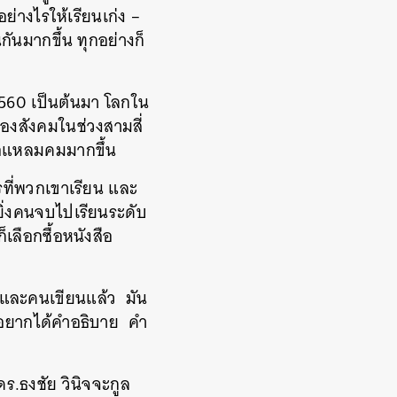
ำอย่างไรให้เรียนเก่ง
–
นกันมากขึ้น
ทุกอย่างก็
560
เป็นต้นมา
โลกใน
งสังคมในช่วงสามสี่
อแหลมคมมากขึ้น
ที่พวกเขาเรียน
และ
ยิ่งคนจบไปเรียนระดับ
เลือกซื้อหนังสือ
ือและคนเขียนแล้ว
มัน
เขาอยากได้คำอธิบาย
คำ
ดร
.
ธงชัย
วินิจจะกูล