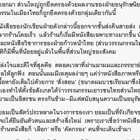
ออกมา
ส่วนใหญ่ถูกยึดครองด้วยผลงานของฝ่ายอนุรักษนิ
กรรมในเมืองไทยก็ถูกยึดครองด้วยกลุ่มเดียวกันนี้
ังสือของนักเขียนฝ่ายดังกล่าวนี้ออกจากชั้นส่งคืนสายส่ง
ากร้านโดยเร็ว
แล้วร้านก็เริ่มมีหนังสือเฉพาะทางมากขึ้น
ละหนังสือวิชาการของฝ่ายก้าวหน้าไทย
(
ส่วนวรรณกรรมไทย
ติก็มีพื้นที่น้อยอยู่แล้วในพื้นที่ส่วนใหญ่ของสังคม
ึกโล่งใจและดีใจที่สุดคือ
ตลอดเวลาที่ผ่านมาผมและภรรยาอ่
ให้ลูกฟัง
ตอนนั้นผมมีเหตุผลง่ายๆ
แค่ว่าหนังสือภาพหร
ื้อหายังเต็มไปด้วยการ
‘
สั่งสอน
’ (
ขนาดผมบวชเรียนมาซึ่งถ
่นเองทำให้ตั้งข้อสังเกตได้ว่าวรรณกรรมเยาวชนไทยส่วนให
ความเป็นอิสรชน
ตรงกันข้าม
—
มีแต่สนับสนุนความเป็นอนุรั
องยอมเป็นสัตว์ประหลาดในวงการของเรา
ยอมเป็นที่รังเกียจ
อจะได้ยืนยันตัวตนและสร้างสิ่งใหม่
เพราะเราเชื่อว่าหนังสือ
่ร้านหนังสือก็
‘
เลือก
’
หรือ
‘
คัดกรอง
’
คนที่จะเดินเข้ามา
นหา