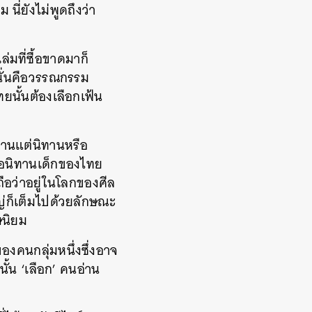
ยม
นี่ยังไม่พูดถึงว่า
เล่มที่ซื้อขาดมาก็
นั่นคือวรรณกรรม
นั้นต้องเลือกเฟ้น
านแต่นิทานหรือ
ือนิทานเด็กของไทย
ือว่าอยู่ในโลกของศีล
ญ่ก็เต็มไปด้วยลักษณะ
ษนิยม
ของคนกลุ่มหนึ่งซึ่งอาจ
นั้น
‘
เลือก
’
คนอ่าน