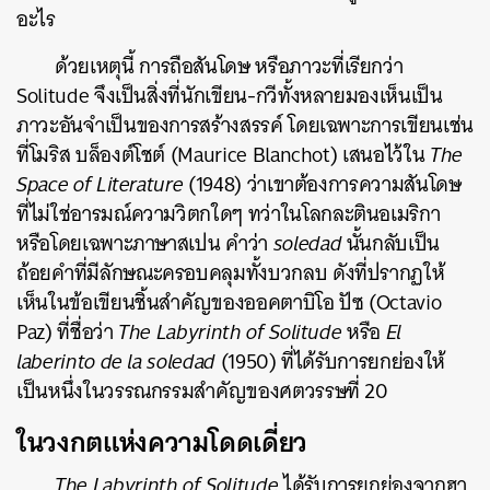
อะไร
ด้วยเหตุนี้ การถือสันโดษ หรือภาวะที่เรียกว่า
Solitude จึงเป็นสิ่งที่นักเขียน-กวีทั้งหลายมองเห็นเป็น
ภาวะอันจำเป็นของการสร้างสรรค์ โดยเฉพาะการเขียนเช่น
ที่โมริส บล็องต์โชต์ (Maurice Blanchot) เสนอไว้ใน
The
Space of Literature
(1948) ว่าเขาต้องการความสันโดษ
ที่ไม่ใช่อารมณ์ความวิตกใดๆ
ทว่าในโลกละตินอเมริกา
หรือโดยเฉพาะภาษาสเปน คำว่า
soledad
นั้นกลับเป็น
ถ้อยคำที่มีลักษณะครอบคลุมทั้งบวกลบ ดังที่ปรากฏให้
เห็นในข้อเขียนชิ้นสำคัญของออคตาบิโอ ปัซ (Octavio
Paz) ที่ชื่อว่า
The Labyrinth of Solitude
หรือ
El
laberinto de la soledad
(1950) ที่ได้รับการยกย่องให้
เป็นหนึ่งในวรรณกรรมสำคัญของศตวรรษที่ 20
ในวงกตแห่งความโดดเดี่ยว
The Labyrinth of Solitude
ได้รับการยกย่องจากฮา