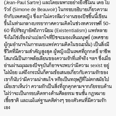
(Jean-Paul Sartre) และโดยเฉพาะอย่างยิ่งซีโมน เดอ โบ
วัวร์ (Simone de Beauvoir) ในกรอบอธิบายเกี่ยวความ
รักกับเพศหญิง ซึ่งเราไม่ควรลืมว่างานของปัซชิ้นนี้เขียน
ขึ้นในท่ามกลางบรรยากาศความคิดในช่วงทศวรรษที่ 50-
60 ที่ปรัชญา
อัตถิภาวนิยม
(Existentialism) แพร่หลาย
จึงไม่ใช่เรื่องน่าแปลกใจที่ปัซจะมองเห็นมนุษย์
(เพศชาย
ผู้กุมอำนาจในการเผยแพร่ความคิดในขณะนั้น)
เป็นสิ่งมี
ชีวิตที่มีความสำคัญสูงสุด ผู้หญิงเป็นเพศที่ถูกกดขี่ อาชีพ
โสเภณีเป็นภาพล้อเลียนของความรักที่แท้จริง ฯลฯ ซึ่งเมื่อ
อ่านผ่านมุมมองปัจจุบันก็อาจจะพบว่ามีความ sexist อยู่
ไม่น้อย แต่ถึงกระนั้นก็ตามข้อเสนอเกี่ยวกับความ
รักของ
เขาก็นับว่ามีความน่าสนใจ หรือเป็นทฤษฎีที่ไม่ตกสมัยไป
เมื่อเขาเห็นว่า ความรักเป็นสิ่งที่ถูกคุกคามจากภัยรอบด้าน
ไม่ว่าจะเป็นกรอบคิด
ทางด้านศีลธรรม ชนชั้น กฎหมาย
เชื้อชาติ และแม้แต่ฐานคติต่างๆ ของตัวคนที่มีความรัก
เอง