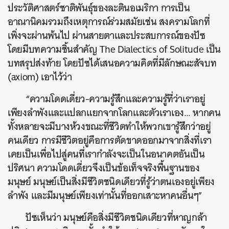
ประวัติศาสตร์ชาติพันธ์ุของละตินอเมริกา
การเป็น
อาณานิคมรวมถึงเหตุการณ์ร่วมสมัยเช่น สงครามโลกที่
เพิ่งจะผ่านพ้นไป ผ่านสายตาและประสบการณ์ของปัซ
โดยมีบทความชิ้นสำคัญ The Dialectics of Solitude เป็น
บทสรุปส่งท้าย โดยปัซได้เสนอความคิดที่มีลักษณะสัจบท
(axiom) เอาไว้ว่า
“ความโดดเดี่ยว-ความรู้สึกและความรู้ที่ว่าเราอยู่
เพียงลำพังและแปลกแยกจากโลกและตัวเราเอง… หากคน
ทั้งหลายจะ
มีบางห้วงขณะที่ชีวิตทำให้พวกเขารู้สึกว่าอยู่
คนเดียว การมีชีวิตอยู่คือการตัดขาดออกมาจากสิ่งที่เรา
เคยเป็นเพื่อไปสู่คนที่เรากำลังจะเป็นในอนาคตอันเป็น
ปริศนา
ความโดดเดี่ยวจึงเป็นข้อเท็จจริงพื้นฐานของ
มนุษย์ มนุษย์เป็นสิ่งมีชีวิตชนิดเดียวที่รู้ว่าตนเองอยู่เพียง
ลำพัง และมีมนุษย์เพียงเท่านั้นที่ออกเสาะหาคนอื่นๆ”
ค้นหา
SHARE
TWEET
LINE
EMAIL
ปัซเห็นว่า มนุษย์คือสิ่งมีชีวิตชนิดเดียวที่หาญกล้า