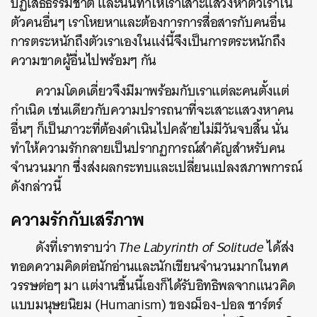
ปฏิเสธธรรมชาติ และนั้นทำให้เราเสาะแสวงหาตัวเราใน
ตัวคนอื่นๆ เราโหยหาและต้องการการสื่อสารกับคนอื่น
การตระหนักถึงตัวเราเองในแง่นี้จึงเป็นการตระหนักถึง
ความขาดผู้อื่นไปพร้อมๆ กัน
ความโดดเดี่ยวจึงมีมาพร้อมกับเราแต่ละคนตั้งแต่
กำเนิด เช่นเดียวกับความ
ปรารถนาที่จะเสาะแสวงหาคน
อื่นๆ ก็เป็นภาวะที่ต้องดำเนินไปคล้ายไม่มีวันจบสิ้น นั่น
ทำให้ความรักกลายเป็นปรากฏการณ์สำคัญสำหรับคน
จำนวนมาก ซึ่งส่งผลกระทบและเปลี่ยนแปลงสภาพการณ์
ดังกล่าวนี้
ความรักกับเสรีภาพ
ดังที่เราทราบว่า
The L
abyrinth of Solitude
ได้ส่ง
ทอดความคิดต่อนักอ่านและนักเขียนจำนวนมากในทศ
วรรษต่อๆ มา แต่งานชิ้นนี้เองก็ได้รับอิทธิพลจากแนวคิด
แบบมนุษยนิยม (Humanism) ของฌ็อง-ปอล ซาร์ตร์