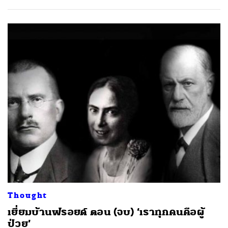
Thought
เยี่ยมบ้านฟรอยด์ ตอน (จบ)​ ‘เราทุกคนคือผู้
ป่วย’