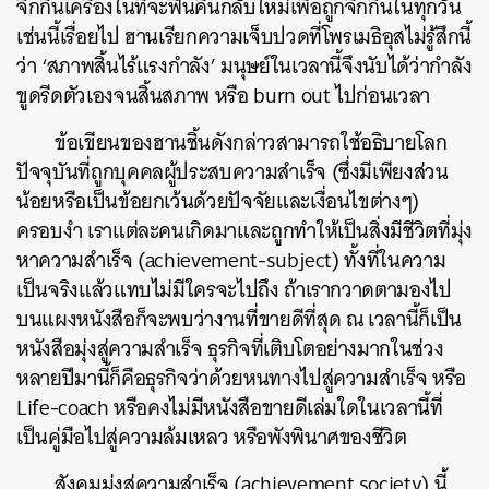
จิกกินเครื่องในที่จะฟื้นคืนกลับใหม่เพื่อถูกจิกกินในทุกวัน
เช่นนี้เรื่อยไป ฮานเรียกความเจ็บปวดที่โพรเมธิอุสไม่รู้สึกนี้
ว่า ‘สภาพสิ้นไร้แรงกำลัง’ มนุษย์ในเวลานี้จึงนับได้ว่ากำลัง
ขูดรีดตัวเองจนสิ้นสภาพ หรือ burn out ไปก่อนเวลา
ข้อเขียนของฮานชิ้นดังกล่าวสามารถใช้อธิบายโลก
ปัจจุบันที่ถูกบุคคลผู้ประสบความสำเร็จ (ซึ่งมีเพียงส่วน
น้อยหรือเป็นข้อยกเว้นด้วยปัจจัยและเงื่อนไขต่างๆ)
ครอบงำ เราแต่ละคนเกิดมาและถูกทำให้เป็นสิ่งมีชีวิตที่มุ่ง
หาความสำเร็จ (achievement-subject) ทั้งที่ในความ
เป็นจริงแล้วแทบไม่มีใครจะไปถึง ถ้าเรากวาดตามองไป
บนแผงหนังสือก็จะพบว่างานที่ขายดีที่สุด ณ เวลานี้ก็เป็น
หนังสือมุ่งสู่ความสำเร็จ ธุรกิจที่เติบโตอย่างมากในช่วง
หลายปีมานี้ก็คือธุรกิจว่าด้วยหนทางไปสู่ความสำเร็จ หรือ
Life-coach หรือคงไม่มีหนังสือขายดีเล่มใดในเวลานี้ที่
เป็นคู่มือไปสู่ความล้มเหลว หรือพังพินาศของชีวิต
สังคมมุ่งสู่ความสำเร็จ (achievement society) นี้