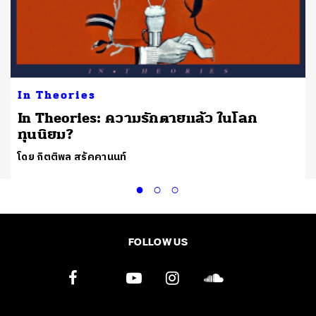
In Theories
ง
In Theories: ความรักตายแล้ว ในโลก
ทุนนิยม?
โดย กิตติพล สรัคคานนท์
FOLLOW US