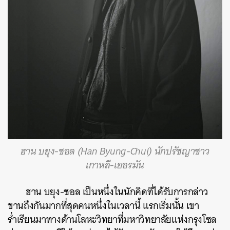
ฮาน บยุง-ชอล (Han Byung-Chul) นักปรัชญาชาว
เกาหลี-เยอรมัน
ฮาน บยุง-ชอล เป็นหนึ่งในนักคิดที่ได้รับการกล่าว
ขานถึงกันมากที่สุดคนหนึ่งในเวลานี้ แรกเริ่มนั้น เขา
ร่ำเรียนมาทางด้านโลหะวิทยาที่มหาวิทยาลัยแห่งกรุงโซล