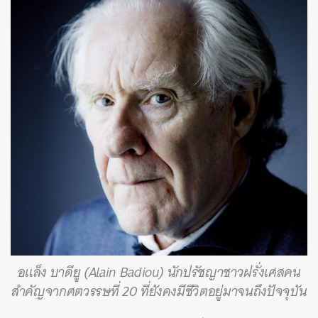
SHARE
TWEET
LINE
EMAIL
อแล็ง บาดียู (Alain Badiou) นักปรัชญาชาวฝรั่งเศสคน
สำคัญจากศตวรรษที่ 20 ที่ยังคงมีชีวิตอยู่มาจนถึงปัจจุบัน