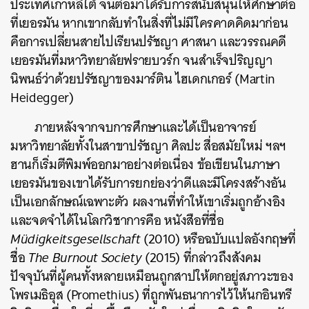
ประเทศเกาหลีใต้ จนต่อมาได้รับการสนับสนุนให้ศึกษาต่อ
ที่เยอรมัน หากเขากลับทำในสิ่งที่ไม่มีใครคาดคิดมาก่อน
คือการเปลี่ยนสายไปเรียนปรัชญา ศาสนา และวรรณคดี
เยอรมันที่มหาวิทยาลัยฟรายบวร์ก จนสำเร็จปริญญา
นิพนธ์ว่าด้วยปรัชญาของมาร์ติน ไฮเดกเกอร์ (Martin
Heidegger)
ภายหลังจากจบการศึกษาและได้เป็นอาจารย์
มหาวิทยาลัยทั้งในสาขาปรัชญา ศิลปะ สื่อสมัยใหม่ ฯลฯ
ฮานก็เริ่มตีพิมพ์ออกมาอย่างต่อเนื่อง ข้อเขียนในภาษา
เยอรมันของเขาได้รับการยกย่องว่าดีและมีโครงสร้างอัน
เป็นเอกลักษณ์เฉพาะตัว
ผลงานที่ทำให้เขาเริ่มถูกอ้างอิง
และจดจำได้ในโลกวิชาการคือ หนังสือที่ชื่อ
Müdigkeitsgesellschaft
(2010) หรือฉบับแปลอังกฤษที่
ชื่อ
The Burnout Society
(2015) ที่กล่าวถึงสังคม
ปัจจุบันที่ผู้คนทั้งหลายเหมือนถูกสาปให้ตกอยู่สภาวะของ
โพรเมธิอุส (Promethius) ที่ถูกพันธนาการไว้ให้นกอินทรี