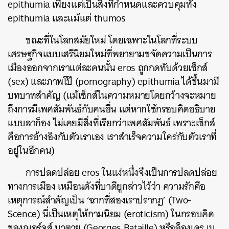
epithumia เพียงแต่เป็นสิ่งที่กำหนดและควบคุมทั้ง
epithumia และแม้แต่ thumos
ขณะที่ในโลกสมัยใหม่ โดยเฉพาะในโลกที่ระบบ
เศรษฐกิจแบบเสรีนิยมใหม่ที่พยายามขจัดความเป็นการ
เมืองออกจากเราแต่ละคนนั้น eros ถูกกดทับด้วยเซ็กส์
(sex) และภาพโป๊ (pornography) epithumia ได้ขึ้นมามี
บทบาทสำคัญ (แม้เซ็กส์ในความหมายโดยกว้างจะหมาย
ถึงการมีเพศสัมพันธ์กับคนอื่น แต่หากใช้กรอบคิดอธิบาย
แบบลาก็อง ไม่เคยมีสิ่งที่เรียกว่าเพศสัมพันธ์ เพราะเซ็กส์
คือการอ้างอิงกับตัวเราเอง เราสำเร็จความใคร่กับตัวเราที่
อยู่ในอีกคน)
การปลดปล่อย eros ในแง่หนึ่งจึงเป็นการปลดปล่อย
ทางการเมือง เหมือนดังที่บาดียูกล่าวไว้ว่า ความรักคือ
เหตุการณ์สำคัญเป็น ‘ฉากที่สองเราปรากฏ’ (Two-
Scence) นี่เป็นเหตุให้กามนิยม (eroticism) ในกรอบคิด
ของฌอร์จส์ บาตาย (Georges Bataille) หรืออ็องเดร เบ