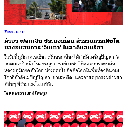
Feature
ค้ายา ฟอกเงิน ประมงเถื่อน สำรวจการเติบโต
ของขบวนการ ‘จีนเทา’ ในลาตินอเมริกา
ในวันที่ภูมิภาคเอเชียตะวันออกเฉียงใต้กำลังเผชิญปัญหา ‘ส
แกมเมอร์’ หนึ่งในอาชญากรรมข้ามชาติที่ส่งผลกระทบต่อ
หลายภูมิภาคทั่วโลก ห่างออกไปอีกซีกโลกในพื้นที่ลาตินอเม
ริกาก็กำลังเผชิญปัญหา ‘ยาเสพติด’ และอาชญากรรมข้ามชา
ติอื่นๆ ที่ร้ายแรงไม่แพ้กัน
โดย
แพรวารินทร์ โพพิทูล