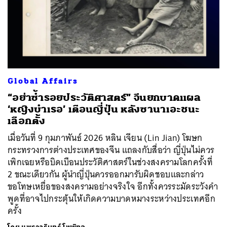
Global Affairs
“อย่าซ้ำรอยประวัติศาสตร์” จีนยกบาดแผล
‘หญิงบำเรอ’ เตือนญี่ปุ่น หลังซานาเอะชนะ
เลือกตั้ง
เมื่อวันที่ 9 กุมภาพันธ์ 2026 หลิน เจียน (Lin Jian) โฆษก
กระทรวงการต่างประเทศของจีน แถลงกับสื่อว่า ญี่ปุ่นไม่ควร
เพิกเฉยหรือบิดเบือนประวัติศาสตร์ในช่วงสงครามโลกครั้งที่
2 ขณะเดียวกัน ผู้นำญี่ปุ่นควรออกมารับผิดชอบและกล่าว
ขอโทษเหยื่อของสงครามอย่างจริงใจ อีกทั้งควรระมัดระวังคำ
พูดที่อาจไปกระตุ้นให้เกิดความบาดหมางระหว่างประเทศอีก
ครั้ง