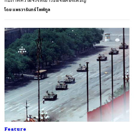
กับภาพความจริงที่เยาวชนจีนต้องเผชิญ
โดย
แพรวารินทร์ โพพิทูล
Feature