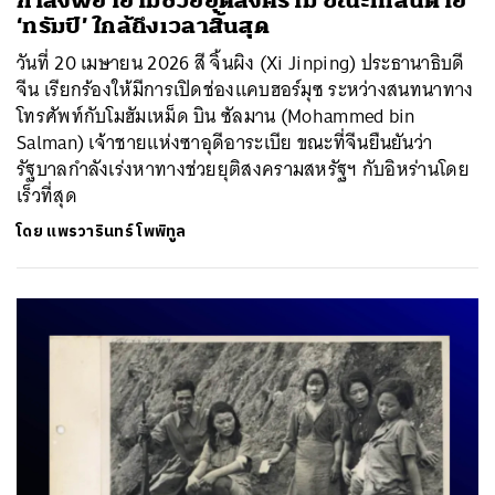
กำลังพยายามช่วยยุติสงคราม ขณะที่เส้นตาย
‘ทรัมป์’ ใกล้ถึงเวลาสิ้นสุด
วันที่ 20 เมษายน 2026 สี จิ้นผิง (Xi Jinping) ประธานาธิบดี
จีน เรียกร้องให้มีการเปิดช่องแคบฮอร์มุซ ระหว่างสนทนาทาง
โทรศัพท์กับโมฮัมเหม็ด บิน ซัลมาน (Mohammed bin
Salman) เจ้าชายแห่งซาอุดีอาระเบีย ขณะที่จีนยืนยันว่า
รัฐบาลกำลังเร่งหาทางช่วยยุติสงครามสหรัฐฯ กับอิหร่านโดย
เร็วที่สุด
โดย
แพรวารินทร์ โพพิทูล