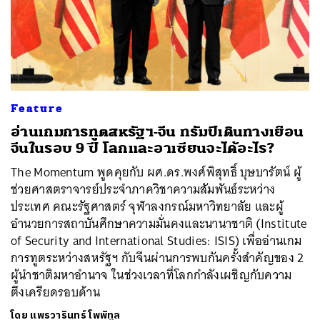
Feature
อ่านเกมการทูตสหรัฐฯ-จีน ทรัมป์เดินทางเยือน
จีนในรอบ 9 ปี โลกและอาเซียนจะได้อะไร?
The Momentum พูดคุยกับ ผศ.ดร.พงศ์พิสุทธิ์ บุษบารัตน์ ผู้
ช่วยศาสตราจารย์ประจำภาควิชาความสัมพันธ์ระหว่าง
ประเทศ คณะรัฐศาสตร์ จุฬาลงกรณ์มหาวิทยาลัย และผู้
อำนวยการสถาบันศึกษาความมั่นคงและนานาชาติ (Institute
of Security and International Studies: ISIS) เพื่ออ่านเกม
ค้นหา
การทูตระหว่างสหรัฐฯ กับจีนผ่านการพบกันครั้งสำคัญของ 2
SHARE
TWEET
LINE
EMAIL
ผู้นำชาติมหาอำนาจ ในช่วงเวลาที่โลกกำลังเผชิญกับความ
ตึงเครียดรอบด้าน
โดย
แพรวารินทร์ โพพิทูล