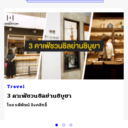
Travel
3 คาเฟ่ชวนชิลย่านชิบูยา
โดย รพีพัฒน์ อิงคสิทธิ์