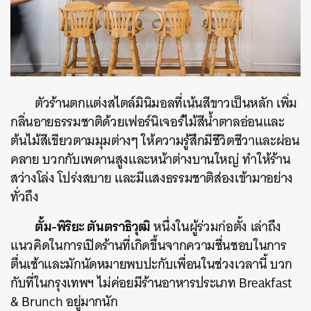
ตัวร้านตกแต่งสไตล์มินิมอลที่เน้นสีขาวเป็นหลัก เพิ่ม
กลิ่นอายธรรมชาติด้วยเฟอร์นิเจอร์ไม้สีน้ำตาลอ่อนและ
ต้นไม้สีเขียวตามมุมต่างๆ ให้ความรู้สึกมีชีวิตชีวาและผ่อน
คลาย บวกกับเพดานสูงและหน้าต่างบานใหญ่ ทำให้ร้าน
สว่างโล่ง โปร่งสบาย และมีแสงธรรมชาติส่องเข้ามาอย่าง
ทั่วถึง
ตั้ม-พิริยะ ตันตราธิวุฒิ
หนึ่งในผู้ร่วมก่อตั้ง เล่าถึง
แนวคิดในการเปิดร้านที่เกิดขึ้นจากความชื่นชอบในการ
ตื่นเช้าและมักนัดหมายพบปะกับเพื่อนในช่วงเวลานี้ บวก
กับที่ในกรุงเทพฯ ไม่ค่อยมีร้านอาหารประเภท Breakfast
& Brunch อยู่มากนัก