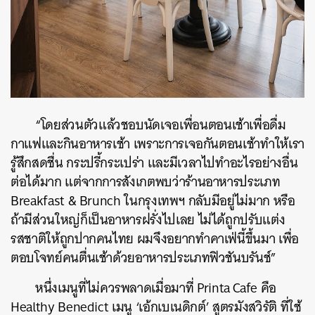
“โดยส่วนตัวแล้วชอบนัดเจอเพื่อนตอนเช้าเพื่อดื่ม
กาแฟและกินอาหารเช้า เพราะการเจอกันตอนเช้าทำให้เรา
รู้สึกสดชื่น กระปรี้กระเปร่า และมีเวลาไปทำอะไรอย่างอื่น
ต่อได้มาก แต่จากการสังเกตพบว่าร้านอาหารประเภท
Breakfast & Brunch ในกรุงเทพฯ กลับมีอยู่ไม่มาก หรือ
ถ้ามีส่วนใหญ่ก็เป็นอาหารฝรั่งไปเลย ไม่ได้ถูกปรับแต่ง
รสชาติให้ถูกปากคนไทย ผมจึงอยากทำคาเฟ่นี้ขึ้นมา เพื่อ
ตอบโจทย์คนตื่นเช้าด้วยอาหารประเภทฟิวชันบรันช์”
หนึ่งเมนูที่ไม่ควรพลาดเมื่อมาที่ Printa Cafe คือ
Healthy Benedict เมนู ‘เอ้กเบเนดิกต์’ สูตรมังสวิรัติ ที่ใช้