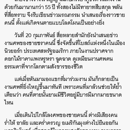
ด้วยกันมานานกว่า 55 ปี ทั้งสองไม่มีทายาทสืบสกุล พลัน
ที่สื่อทราบ จึงรีบเขียนข่าวมรณกรรม นำเสนอเรื่องราวชาย
คนนี้ ตั้งแต่เกิดจนตายแบบโลดโผนเป็นอย่างยิ่ง
วันที่ 20 กุมภาพันธ์ สื่อหลายสำนักยังนำเสนอข่าว
งานศพของชายชราคนนี้ ซึ่งจัดขึ้นที่โบสถ์แห่งหนึ่งในเมือง
นิวยอร์ก ประเทศสหรัฐอเมริกา ภายในงานปราศจาก
ดอกไม้ราคาแพงหรูหรา ฉูดฉาด ดูเหมือนงานศพคน
ธรรมดาที่จากโลกตามสังขารของชีวิต
แต่เมื่อหันมามองแขกที่มาร่วมงาน มันก็กลายเป็น
งานศพที่ยิ่งใหญ่ขึ้นมาทันที เพราะคนที่มาล้วนช่วยให้ย้ำ
เตือนว่า คนที่ตายนั้นยามมีชีวิตอยู่มีบารมีมากมายขนาด
ไหน
เมื่อเดินไปใกล้โลงศพของชายคนนี้ ต่างมีเสียงคน
ร่ำไห้ อาลัย และคร่ำครวญ อเมริกันมุงต่างไปยืนออกัน