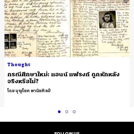
Thought
กรณีศึกษาใหม่: แอนน์ แฟรงก์ ถูกหักหลัง
จริงหรือไม่?
โดย บุญโชค พานิชศิลป์
FOLLOW US