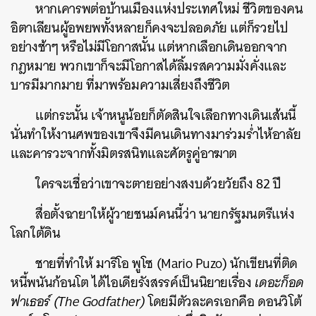
หากเคารพต่อบ้านเมืองแห่งประเทศใหม่ ชีวิตของคน
อิตาเลียนผู้อพยพทั้งหลายก็คงจะปลอดภัย แต่ก็รวยไป
อย่างช้าๆ หรือไม่มีโอกาสนั้น แต่หากเลือกเดินออกจาก
กฎหมาย พวกเขาก็จะมีโอกาสได้ลิ้มรสความมั่งคั่งและ
บารมีมากมาย ที่มาพร้อมความเสี่ยงถึงชีวิต
แต่กระนั้น เจ้าหนูน้อยก็ตัดสินใจเลือกทางเดินเส้นนี้
นั่นทำให้งานศพของเขาจึงมีคนเดินทางมาร่วมร่ำไห้อาลัย
และคารวะจากทั้งมิตรสนิทและศัตรูคู่อาฆาต
ใครจะเชื่อว่าเขาจะตายอย่างสงบด้วยวัยถึง 82 ปี
สื่อตั้งฉายาให้ผู้วายชนม์คนนี้ว่า นายกรัฐมนตรีแห่ง
โลกใต้ดิน
ชายที่ทำให้ มาริโอ พูโซ (Mario Puzo) นักเขียนที่ติด
หนี้พนันก้อนโต ได้ไอเดียรังสรรค์เป็นนิยายเรื่อง
เดอะก็อด
ฟาเธอร์ (The Godfather)
โดยมีตัวละครเอกคือ ดอนวิโต้