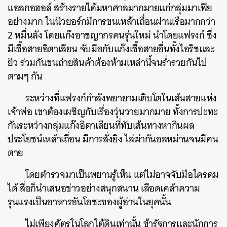
แอลกอฮอล์ สร้างรายได้มหาศาลมากมายแก่กลุ่มมาเฟีย
อย่างมาก ในนิวยอร์กมีการขนเหล้าเถื่อนผ่านเรือมากกว่า
2 หมื่นลัง โดยแก๊งอาชญากรคนรุ่นใหม่ นำโดยแฟรงก์ ซึ่ง
มีเชื้อสายอิตาเลียน จับมือกับแก๊งเชื้อสายอื่นทั้งไอริชและ
ยิว ร่วมกันขนถ่ายสินค้าต้องห้ามเหล่านี้จนร่ำรวยกันไป
ตามๆ กัน
ระหว่างที่แฟรงก์กำลังพยายามเติบโตในเส้นสายแห่ง
เจ้าพ่อ เขาต้องเผชิญกับเรื่องวุ่นวายมากมาย ทั้งการปะทะ
กันระหว่างกลุ่มแก๊งอิตาเลียนที่ทับเส้นทางหากินผล
ประโยชน์เหล้าเถื่อน มีการสั่งยิง ไล่ฆ่ากันอลหม่านจนมีคน
ตาย
โดยตำรวจมาเป็นพยานรู้เห็น แต่ไม่อาจจับมือใครดม
ได้ สื่อก็นำเสนอข่าวอย่างสนุกสนาน เลือดเคล้าความ
รุนแรงเป็นอาหารอันโอชะของผู้อ่านในยุคนั้น
ไม่เพียงศัตรูในโลกใต้ดินเท่านั้น ข้ารัฐการและนักการ