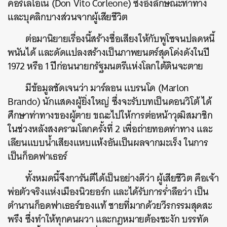
คอร์เลโอเน (Don Vito Corleone) ซึ่งอิงลักษณะท่าทาง
และบุคลิกบางส่วนจากผู้เสียชีวิต
ต่อมานิยายเรื่องนี้สร้างชื่อเสียงให้กับพูโซจนปลดหนี้
พนันได้ และดัดแปลงสร้างเป็นภาพยนตร์สุดโด่งดังในปี
1972 หรือ 1 ปีก่อนนายกรัฐมนตรีแห่งโลกใต้ดินจะตาย
มีข้อมูลชัดเจนว่า มาร์ลอน แบรนโด (Marlon
Brando) นักแสดงผู้ยิ่งใหญ่ ซึ่งจะรับบทเป็นดอนวิโต้ ได้
ศึกษาท่าทางของผู้ตาย ขณะไปให้การต่อหน้าวุฒิสมาชิก
ในช่วงหลังสงครามโลกครั้งที่ 2 เพื่อถ่ายทอดท่าทาง และ
เลียนแบบน้ำเสียงแหบแห้งอันเป็นผลจากมะเร็ง ในการ
เป็นก็อดฟาเธอร์
ทั้งหมดนี้จึงการันตีได้เป็นอย่างดีว่า ผู้เสียชีวิต คือเจ้า
พ่อตัวจริงแห่งเมืองนิวยอร์ก และได้รับการร่ำลือว่า เป็น
ตำนานก็อดฟาเธอร์ของแท้ ชายที่มากด้วยวีรกรรมสุดสะ
พรึง ซึ่งทำให้ทุกคนผวา และกฎหมายต้องชะงัก บรรทัด