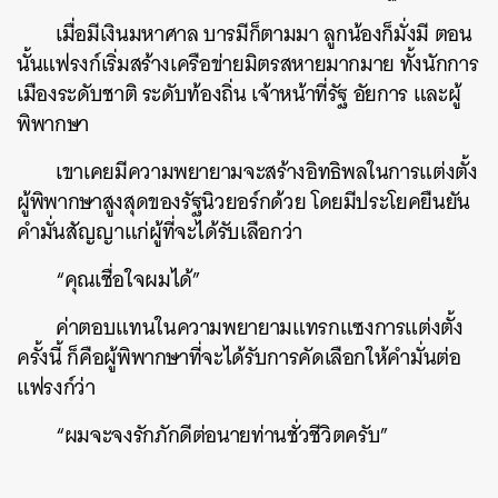
เมื่อมีเงินมหาศาล บารมีก็ตามมา ลูกน้องก็มั่งมี ตอน
นั้นแฟรงก์เริ่มสร้างเครือข่ายมิตรสหายมากมาย ทั้งนักการ
เมืองระดับชาติ ระดับท้องถิ่น เจ้าหน้าที่รัฐ อัยการ และผู้
พิพากษา
เขาเคยมีความพยายามจะสร้างอิทธิพลในการแต่งตั้ง
ผู้พิพากษาสูงสุดของรัฐนิวยอร์กด้วย โดยมีประโยคยืนยัน
คำมั่นสัญญาแก่ผู้ที่จะได้รับเลือกว่า
“คุณเชื่อใจผมได้”
ค้นหา
ค่าตอบแทนในความพยายามแทรกแซงการแต่งตั้ง
SHARE
TWEET
LINE
EMAIL
ครั้งนี้ ก็คือผู้พิพากษาที่จะได้รับการคัดเลือกให้คำมั่นต่อ
แฟรงก์ว่า
“ผมจะจงรักภักดีต่อนายท่านชั่วชีวิตครับ”