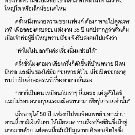
ต้องการความช่วยเหลือ เขาก็สามารถจัดให้ได้ ไม่ว่าจะ
ใหญ่โต หรือเล็กน้อยแค่ไหน
ครั้งหนึ่งทนายความของแฟรงก์ ต้องการจะไปดูละคร
เวที เพื่อฉลองครบรอบแต่งงาน 35 ปี แต่ปรากฏว่าตั๋วเต็ม
เมื่อเจ้าพ่อผู้ยิ่งใหญ่ทราบเรื่อง จึงรีบส่งคนไปแจ้งว่า
“ทำไมไม่บอกกันล่ะ เรื่องนี้ผมช่วยได้”
ครึ่งชั่วโมงต่อมา เสียงกริ่งก็ดังขึ้นที่บ้านทนาย มีคน
ยืนรอ และยื่นซองใส่มือ ก่อนหายตัวไป เมื่อเปิดออกมาดู
พบว่าเป็นตั๋วละครเวทีเรื่องหายากนั่นเอง
“เขาก็เป็นคน เหมือนกับเราๆ นี่แหละ แค่ดูศิวิไลซ์
และไม่ชอบความรุนแรงเหมือนพวกมาเฟียรุ่นก่อนเท่านั้น”
เมื่ออายุได้ 50 ปี แฟรงก์ไปพบจิตแพทย์ บอกเล่าว่า
ตอนนี้เขามีเงินที่มอบให้เมียหมด รวมถึงทรัพย์สินซึ่งมีอยู่
มากมายด้วย แต่ตอนนี้กลับมีปัญหาขบคิดทางจิตใจซึ่ง