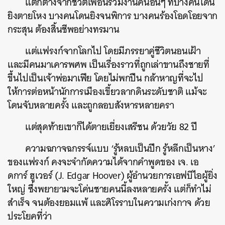
แตกต่างจากชีวิตเพื่อนร่วมงานคนอื่นๆ ที่บางคนโดน
ยิงตายโหง บางคนโดนยิงจนพิการ บางคนร้องโอดโอยจาก
กระสุน ต้องสิ้นชีพอย่างทรมาน
แต่แฟรงก์จากโลกไป โดยมีภรรยาคู่ชีวิตนอนเฝ้า
และมีคนมาเคารพศพ เป็นเรื่องราวที่ถูกเล่าขานถึงชายที่
ขึ้นไปเป็นเจ้าพ่อมาเฟีย โดยไม่พกปืน กล้าหาญที่จะไป
ให้การต่อหน้านักการเมืองเขี้ยวลากดินระดับชาติ แม้จะ
โดนจับหลายครั้ง และถูกลอบสังหารหลายครา
แต่สุดท้ายเขาก็ได้ตายเยี่ยงเสรีชน ด้วยวัย 82 ปี
ความฉกาจฉกรรจ์แบบ ‘รู้หลบเป็นปีก รู้หลีกเป็นหาง’
ของแฟรงก์ คงจะจำกัดความได้จากคำพูดของ เจ. เอ
ดการ์ ฮูเวอร์ (J. Edgar Hoover) ผู้อำนวยการเอฟบีไอผู้ยิ่ง
ใหญ่ ซึ่งพยายามจะโค่นชายคนนี้ลงหลายครั้ง แต่ก็ทำไม่
สำเร็จ จนต้องยอมแพ้ และศิโรราบในความเก่งกาจ ด้วย
ประโยคที่ว่า