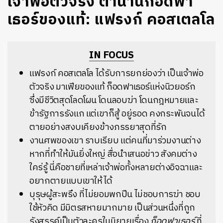
เจ้าพ่อตัวจริง ตำนานก็อดฟา
เธอร์ของแท้: แฟรงก์ คอสเตลโล
IN FOCUS
แฟรงก์ คอสเตลโล ได้รับการยกย่องว่า เป็นเจ้าพ่อ
ตัวจริง มาเฟียของแท้ ก็อดฟาเธอร์แห่งนิวยอร์ก
ซึ่งมีชีวิตสุดโลดโผน โดนลอบฆ่า โดนกฎหมายและ
ข้ารัฐการรังแก แต่เขาก็สู้ อยู่รอด คงกระพันจนได้
ตายอย่างสงบเคียงข้างภรรยาสุดที่รัก
งานศพของเขา ราบเรียบ แต่คนที่มาร่วมงานต่าง
หากที่ทำให้มันยิ่งใหญ่ สื่อนำเสนอข่าว สังคมต่าง
ใคร่รู้ นี่คือชายที่เหล่าเจ้าพ่อทั้งหลายต่างอิจฉาและ
อยากตายแบบเขาให้ได้
บุรุษผู้สะพรึง ที่ไม่ยอมพกปืน ไม่ชอบการฆ่า ชอบ
ใช้หัวคิด มีมิตรสหายมากมาย เป็นส่วนหนึ่งที่ถูก
รังสรรค์เป็นตัวละครในนิยายเรื่อง
ก็อดฟาเธอร์
ที่