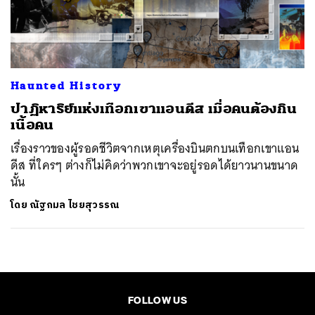
ค้นหา
SHARE
TWEET
LINE
EMAIL
Haunted History
ปาฏิหาริย์แห่งเทือกเขาแอนดีส เมื่อคนต้องกิน
เนื้อคน
เรื่องราวของผู้รอดชีวิตจากเหตุเครื่องบินตกบนเทือกเขาแอน
ดีส ที่ใครๆ ต่างก็ไม่คิดว่าพวกเขาจะอยู่รอดได้ยาวนานขนาด
นั้น
โดย
ณัฐกมล ไชยสุวรรณ
FOLLOW US