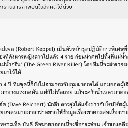
อีกรายสารภาพผิดในอีกคดีได้ด้วย
เคปเพล (Robert Keppel) เป็นหัวหน้าชุดปฏิบัติการพิเศษที่ร
ื่องที่สังหารหญิงสาวไปแล้ว 4 ราย ก่อนนำศพไปทิ้งที่แม่น้
งแม่น้ำกรีน’ (The Green River Killer) โดยทีมนี้จะสำรวจห
ายมาให้ได้
า 4 ปี ทีมชุดนี้ก็ยังไม่สามารถจับกุมฆาตกรได้ แถมยอดผู้เสี
ามกลางแรงกดดัน แต่ก็ไม่ท้อถอย แม้จะคว้าน้ำเหลวมาต
ิร์ต (Dave Reichert) นักสืบดาวรุ่งได้แจ้งข่าวกับโรเบิร์ตผู้
ียนจดหมายมาหาว่าอยากให้ข้อมูลเรื่องฆาตกรต่อเนื่องราย
 เพราะเท็ด บันดี คือฆาตกรต่อเนื่องชื่อกระฉ่อน เจ้าของคด