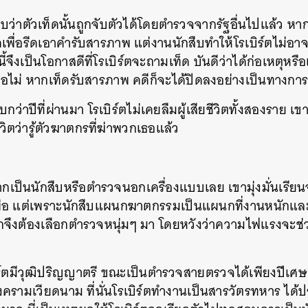
SHARE
TWEET
LINE
EMAIL
บว่าตัวเท็ดนั้นถูกจับตัวได้โดยตำรวจจากรัฐอื่นไปแล้ว หาก
เพื่อรีดเอาคำรับสารภาพ แต่งานนักสืบทำให้โรเบิร์ตไม่อาจ
ึงเป็นโอกาสดีที่โรเบิร์ตจะถามเท็ด บันดีว่าได้ก่อเหตุหรือ
อไม่ หากเท็ดรับสารภาพ คดีก็จะได้ปิดลงอย่างเป็นทางการเ
่าปีที่ผ่านมา โรเบิร์ตไม่เคยลืมผู้เสียชีวิตทั้งสองราย เขามุ
วิตว่ารู้ตัวฆาตกรที่ฆ่าพวกเธอแล้ว
ยากเป็นนักสืบหรือตำรวจนอกเครื่องแบบเลย เขามุ่งมั่นเรี
พ่อ แต่เพราะนักสืบแผนกฆาตกรรมเป็นแผนกที่งานหนักแล
กจึงต้องเลือกตำรวจหนุ่มๆ มา โดยหวังว่าความไฟแรงจะช
ิร์ตมีวุฒิปริญญาตรี ขณะเป็นตำรวจสายตรวจได้เพียงปีเศษ
รามเวียดนาม ที่นั่นโรเบิร์ตทำงานเป็นสารวัตรทหาร ได