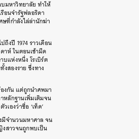
นจบมหาวิทยาลัย ทำให้
ในเรือนจำรัฐฟลอริดา
ี่กำลังไล่ล่านักฆ่า
ไปถึงปี 1974 ราวเดือน
ปดาห์ ในตอนเช้ามืด
บแห่งหนึ่ง โรเบิร์ต
ทั้งสองราย ซึ่งทาง
ข้องกัน แต่ถูกนำศพมา
ยหาหลักฐานเพิ่มเติมจน
เองว่าชื่อ ‘เท็ด’
 ซึ่งมีจำนวนมหาศาล จน
วหญิงสาวจนถูกพบเป็น