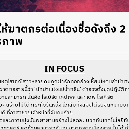
ให้ฆาตกรต่อเนื่องชื่อดังถึง 
รภาพ
IN FOCUS
ดเหตุโสเภณีสาวหลายคนถูกฆ่ารัดคออย่างเหี้ยมโหดแล้วนำศพมาท
ฆาตกรรายนี้ว่า ‘นักฆ่าแห่งแม่น้ำกรีน’ ตำรวจตั้งชุดปฏิบัต
มสามารถ นั่นคือ โรเบิร์ต เคปเพล และ เดฟ ไรเคิร์ต
ับคนร้ายไม่ได้ กระทั่งวันหนึ่ง นักสืบทั้งสองได้รับจดหมายจ
นดี ที่อาสาช่วยเจ้าหน้าที่จับคนร้าย
จและความมุ่งมั่นพยายามอย่างไม่ลดละ บวกกับเทคโนโลยีทัน
ศาสตร์ สุดท้ายสามารถจับกุมฆาตกรต่อเนื่องรายนั้นได้ ทั้