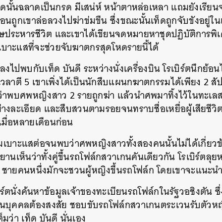
็ดนั้นฉลาดเป็นกรด มีเสน่ห์ หน้าตาหล่อเหลา แถมยังเรีย
 ก่อนถูกเขาล่อลวงไปฆ่าข่มขืน ซึ่งขณะนั้นเท็ดถูกจับขังอยู่
ระหารชีวิต และเขาได้เขียนจดหมายหาชุดปฏิบัติการพิเศษท
มีเบาะแสที่จะช่วยจับฆาตกรสุดโหดรายนี้ได้
งไปพบกับเท็ด บันดี ระหว่างนั่งเครื่องบิน โรเบิร์ตนึกย้อน
วลาตี 5 เขาเพิ่งได้เป็นนักสืบแผนกฆาตกรรมได้เพียง 2 สั
จ้งว่าพบศพหญิงสาว 2 รายถูกฆ่า แล้วนำศพมาทิ้งไว้ในทะเลสา
่างละเอียด และสืบสวนตามรอยจนทราบชื่อเหยื่อผู้เสียชีวิต
เมื่อหลายเดือนก่อน
ามเบาะแสต่อจนพบว่าศพหญิงสาวทั้งสองคนนั้นไม่ได้เกี่ยว
พยานเห็นว่าทั้งคู่ขึ้นรถโฟล์กสวาเกนคันเดียวกัน โรเบิร์ตลุ
ชายคนหนึ่งมักจะชวนผู้หญิงขึ้นรถโฟล์ก โดยเขาจะแนะนำตัว
เบิร์ตนั่งค้นหาข้อมูลเจ้าของทะเบียนรถโฟล์กในรัฐวอชิงตัน
็ดที่เป็นบุคคลต้องสงสัย ชอบขับรถโฟล์กสวาเกนตระเวนรับตั
มว่า เท็ด บันดี นั่นเอง
นหา