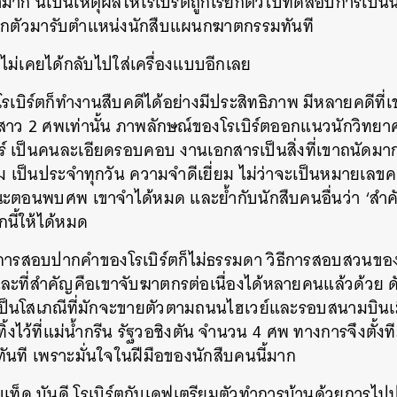
มาก นี่เป็นเหตุผลให้โรเบิร์ตถูกเรียกตัวไปทดสอบการเป็น
ียกตัวมารับตำแหน่งนักสืบแผนกฆาตกรรมทันที
็ไม่เคยได้กลับไปใส่เครื่องแบบอีกเลย
รเบิร์ตก็ทำงานสืบคดีได้อย่างมีประสิทธิภาพ มีหลายคดีที่เ
สาว 2 ศพเท่านั้น ภาพลักษณ์ของโรเบิร์ตออกแนวนักวิทยาศา
์ เป็นคนละเอียดรอบคอบ งานเอกสารเป็นสิ่งที่เขาถนัดมา
ุ่ม เป็นประจำทุกวัน ความจำดีเยี่ยม ไม่ว่าจะเป็นหมายเลขคดี
ษณะตอนพบศพ เขาจำได้หมด และย้ำกับนักสืบคนอื่นว่า ‘สำคั
นี้ให้ได้หมด
การสอบปากคำของโรเบิร์ตก็ไม่ธรรมดา วิธีการสอบสวนของเ
ะที่สำคัญคือเขาจับฆาตกรต่อเนื่องได้หลายคนแล้วด้วย ดั
เป็นโสเภณีที่มักจะขายตัวตามถนนไฮเวย์และรอบสนามบินเม
้งไว้ที่แม่น้ำกรีน รัฐวอชิงตัน จำนวน 4 ศพ ทางการจึงตั้ง
้าทันที เพราะมั่นใจในฝีมือของนักสืบคนนี้มาก
เท็ด บันดี โรเบิร์ตกับเดฟเตรียมตัวทำการบ้านด้วยการไปป