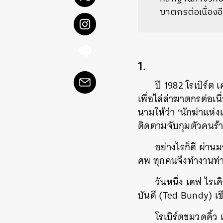
ฆาตกรต่อเนื่อง
1.
ปี 1982 โรเบิร์ต 
เพื่อไล่ล่าฆาตกรต่อเน
นามให้ว่า ‘นักฆ่าแห่
ติดตามจับกุมตัวคนร้
อย่างไรก็ดี ผ่านม
ศพ ทุกคนจึงทำงานท่
วันหนึ่ง เดฟ ไรเค
บันดี (Ted Bundy) เข
โรเบิร์ตขมวดคิ้ว