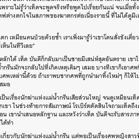
ราะไม่รู้ว่าเท็ดจะพูดจริงหรือพูดไปเรื่อยกันแน่ จนเมื่อท
ดฟต่างตกใจในสภาพของฆาตกรต่อเนื่องรายนี้ ที่ไม่ได้ดูมีเส
อแตก เหมือนคนป่วยด้วยซ้ำ เราเพิ่งมารู้ว่าเขาโดนสั่งขังเดี่ย
่เห็นในทีวีเลย”
งหลักได้ เท็ด บันดีก็กลับมาเป็นชายมีเสน่ห์สุดอันตราย เขาให
้ำกรีนมักจะกลับไปที่เกิดเหตุเดิมๆ เสมอ บางทีเขาก็เอาศพที่เ
กับศพเหล่านี้ด้วย ถ้าเราพบซากศพที่ถูกนำมาทิ้งใหม่ๆ ก็ให้
เสมอ
นเป็นเรื่องนักฆ่าแห่งแม่น้ำกรีนเสียส่วนใหญ่ จนดูเหมือนเท็ด
เขา ในช่วงท้ายการสัมภาษณ์ โรเบิร์ตตัดสินใจถามเท็ดถึง
่อน เขานำเสนอหลักฐาน และหวังว่าเท็ด บันดีจะรับสารภาพว
่ได้ทำ
่องเกี่ยวกับนักฆ่าแห่งแม่น้ำกรีน แต่พอเป็นเรื่องศพหญิงสา