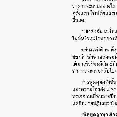
ว่าควรจะถามอย่างไร เพ
ครั้งแรก โรเบิร์ตและเ
สื่อเลย
“เขาตัวสั่น เหงื่
ไม่มั่นใจเหมือนอย่างที
อย่างไรก็ดี พอตั้
สองว่า นักฆ่าแห่งแม่น
เดิม แล้วก็จะมีเซ็กซ์
ฆาตกรจะแวะกลับไป
การพูดคุยครั้งนั้
แย่งความโด่งดังไปจาก
ทะเลสาบเมื่อหลายปีก
แต่อีกฝ่ายปฏิเสธว่าไม
เท็ดพูดถูกทุกเรื