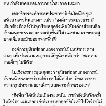
คน กำลังขาดแคลนอาหาร น้ำสะอาด และยา
เลขาธิการองค์การสหประชาชาติ อันโตนิโอ กูเต
อร์เรส กล่าวในแถลงการณ์ว่า “องค์การสหประชาชาติ
เรียกร้องอีกครั้งให้ทุกฝ่ายหยุดยิงเพื่อให้องค์กรช่วยเหลือ
ค้นหา
ด้านมนุษยธรรมสามารถเข้าพื้นที่ได้ และสามารถอพยพผู้
SHARE
TWEET
LINE
EMAIL
บาดเจ็บและป่วยออกจากพื้นที่”
องค์การยูนิเซฟออกแถลงการณ์เป็นหน้ากระดาษ
ว่างๆ เพื่อประณามเหตุการณ์ที่ยูนิเซฟเรียกว่า “สงคราม
ต่อเด็กๆ ในซีเรีย”
ในเชิงอรรถระบุเหตุผลว่า “ยูนิเซฟออกแถลงการณ์
ด้วยหน้ากระดาษว่างเปล่า เราไม่มีคำใดๆ ที่จะบรรยาย
ความทุกข์ทรมานของเด็กๆ และความโกรธของเรา”
“สิ่งที่เราได้เห็นในเมืองอะเลปโป เรากำลังเห็นอีกครั้ง
ในโกว์ตา แม้แต่กองกำลังบรรเทาทุกข์ก็ยังเข้าไปโกว์ตาไม่