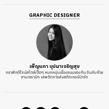
GRAPHIC DESIGNER
เพ็ญนภา บุปผาเจริญสุข
กราฟิกดีไซน์สไตล์เป็ดๆ หมกหมุ่นเรื่องขนมของกิน อินกับถ้วย
ชามเซรามิก เสพติดการส่งสติกเกอร์น่ารัก