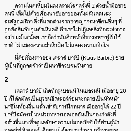
ความโหดเหี้ยมในสงครามโลกครั้งที่ 2 ด้วยน้ำมือชาย
คนนี้ เต็มไปด้วยเรื่องน่าอับอายของทั้งฝรั่งเศสและ
สหรัฐอเมริกา สิ่งที่แตกต่างจากอาชญากรนาซีคนอื่นๆ ที่
ถูกตัดสินจับกุมดำเนินคดี คือเขาไม่ปฏิเสธสิ่งที่กระทำการ
ลงไปแม้แต่น้อย เขาถือว่านั่นคือหน้าที่ของทหารผู้รับใช้
ชาติ ไม่แสดงความสำนึกผิด ไม่แสดงความเสียใจ
นี่คือเรื่องราวของ เคลาส์ บาร์บี (
Klaus Barbie) ชาย
ผู้เป็นที่ถูกจดจำว่าเป็นนาซีจวบจนวันตาย
2
เคลาส์ บาร์บี เกิดที่กรุงบอนน์ ในเยอรมนี เมื่ออายุ 20
ปี ก็ได้สมัครเป็นยุวชนฮิตเลอร์ก่อนจะกลายเป็นหัวหน้า
นาซีในท้องถิ่น แล้วเข้ารับการฝึกทหาร เมื่ออายุได้ 22 ปี
บาร์บีสมัครเป็นหน่วยทหารเอสเอสอันเป็นกองกำลังที่
สร้างขึ้นมาเพื่อดูแลรักษาความปลอดภัยรับใช้ท่านผู้นำ
อดอล์ฟ ฮิตเลอร์ เด็กหนุ่มได้สาบานว่าจะปกป้องพรรค