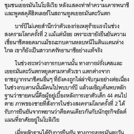
ชุมชนเยอรมันในโบลิเวีย หลังแสดงท่าทำความเคารพนาซี
และพูดสดุดีฮิตเลอร์ในสถานทูตเยอรมันตะวันตก
บาร์บีไม่เคยสำนึกว่าตัวเองก่อเหตุร้ายแรงในช่วง
สงครามโลกครั้งที่ 2 แม้แต่น้อย เพราะเขายังยืนยันความ
เชื่อนาซีตลอดมาแม้ขณะกบดานหลบหนีในดินแดนห่าง
ไกล เขาก็ยังเป็นสาวกศรัทธานาซีอย่างแท้จริง
ในช่วงระหว่างการกบดานนั้น ทางการฝรั่งเศสและ
เยอรมันตะวันตกหยุดตามหาตัวเขา แตกต่างจาก
อาชญากรนาซีคนอื่นๆ ที่ยังคงถูกไล่ล่าจับกุมอย่างต่อเนื่อง
ในช่วงกบดานนั้นมีคนไปพบบาร์บี แล้วเผอิญค้นพบหลัก
ฐานว่าชายคนนี้คือผู้อยู่เบื้องหลังการเอาตัวเด็ก 44 คนไป
ตาย ภาพของชายที่สั่งการในช่วงสงครามโลกครั้งที่ 2 ได้
รับการยืนยันจากพยานว่าคือคนเดียวกันกับนักธุรกิจอัลต์
แมนที่อาศัยอยู่ในโบลิเวีย
เมื่อหลักฐานได้รับการยืนยัน ทางการเยอรมันตะวัน