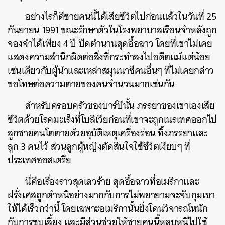
อย่างไรก็ดีชายคนนี้ได้เสียชีวิตไปก่อนแล้วในวันที่ 25
กันยายน 1991 ขณะรักษาตัวในโรงพยาบาลเรือนจำหลังถูก
จองจำได้เพียง 4 ปี ปิดตำนานสุดอื้อฉาว โดยที่เขาไม่เคย
แสดงความสำนึกผิดต่อสิ่งที่กระทำลงไปอดีตแม้แต่น้อย
เช่นเดียวกับผู้นำและเหล่าสมุนนาซีคนอื่นๆ ที่ไม่เคยกล่าว
ขอโทษต่อความตายของคนจำนวนมากเช่นกัน
สำหรับครอบครัวของบาร์บีนั้น ภรรยาของเขาเองเสีย
ชีวิตด้วยโรคมะเร็งที่โบลิเวียก่อนที่เขาจะถูกเนรเทศออกไป
ลูกชายคนโตตายด้วยอุบัติเหตุเครื่องร่อน ทิ้งภรรยาและ
ลูก 3 คนไว้ ส่วนลูกผู้หญิงตัดสินใจใช้ชีวิตเงียบๆ ที่
ประเทศออสเตรีย
นี่คือเรื่องราวสุดเลวร้าย สุดอื้อฉาวที่อเมริกาและ
ฝรั่งเศสถูกตำหนิอย่างมากกับการไม่พยายามจะจับกุมเขา
ให้ได้เร็วกว่านี้ โดยเฉพาะอเมริกานั้นยิ่งโดนวิจารณ์หนัก
กับการชุบเลี้ยง และมีส่วนช่วยให้ชายคนนี้หลบหนีไปใช้