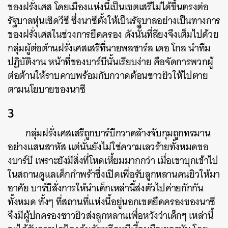
ของฝรั่งเศส โดยเมืองแห่งนี้เป็นเขตเสรีไม่ได้ขึ้นตรงต่อ
รัฐบาลหุ่นเชิดวีชี ซึ่งนาซีตั้งให้เป็นรัฐบาลอย่างเป็นทางการ
ของฝรั่งเศสในช่วงการยึดครอง ดังนั้นที่ลียงจึงเต็มไปด้วย
กลุ่มผู้ต่อต้านฝรั่งเศสเสรีที่นายพลชาร์ล เดอ โกล นำทีม
ปฏิบัติงาน หน้าที่ของบาร์บีนั้นเรียบง่าย คือจัดการพวกผู้
ต่อต้านให้ราบคาบพร้อมกับกวาดต้อนชาวยิวให้ไปตาย
ตามนโยบายของนาซี
3
กลุ่มฝรั่งเศสเสรีถูกบาร์บีกวาดล้างจับกุมถูกทรมาน
อย่างแสนสาหัส แต่นั่นยังไม่ใช่ความเลวร้ายทั้งหมดขอ
งบาร์บี เพราะยังมีสิ่งที่โหดเหี้ยมมากกว่า เมื่อเขาบุกเข้าไป
ในสถานดูแลเด็กกำพร้าซึ่งเปิดเพื่อรับลูกหลานคนยิวให้มา
อาศัย บาร์บีสั่งการให้นำเด็กเหล่านี้ส่งตัวไปค่ายกักกัน
ทั้งหมด ทั้งๆ ที่สถานที่แห่งนี้อยู่นอกเขตยึดครองของนาซี
จึงมีผู้ปกครองชาวยิวส่งลูกหลานเพื่อหวังว่าเด็กๆ เหล่านี้