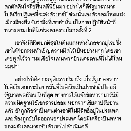
ตกตัดสินใจรื้อฟื้นคดีนี้ขึ้นมา อย่างไรก็ดีรัฐบาลทหาร
โบลิเวียปฏิเสธที่จะส่งตัวบาร์บี ช่วงนั้นเองตัวจอมโหดแห่ง
เมืองลียงยืนยันว่าสิ่งที่เขาทำนั้น เป็นการปฏิบัติหน้าที่
ทหารตามปกติในช่วงสงครามโลกครั้งที่ 2
เขาจึงมีชีวิตปกติสุขในดินแดนห่างไกลจากยุโรปซึ่ง
เขาได้ก่อกรรมทำเข็ญความผิดไว้เป็นอย่างมาก โดยเขา
เคยพูดไว้ว่า “ผมเสียใจแทนพวกยิวแต่ละคนที่ไม่ได้โดน
ผมฆ่า”
อย่างไรก็ดีความยุติธรรมก็มาถึง เมื่อรัฐบาลทหาร
โบลิเวียตกกระป๋อง พลันที่โบลิเวียเป็นประชาธิปไตยมี
รัฐบาลพลเรือน ในที่สุด ทางการได้แจ้งข้อหาว่าบาร์บีมี
ความผิดฐานใช้เอกสารปลอม นอกจากเสียค่าปรับอาน
แล้ว ยังถูกถือว่าเป็นคนต่างชาติไม่มีสิทธิ์อยู่ในประเทศ
และต้องถูกขับไล่ออกนอกประเทศ โดยมีเครื่องบินทหาร
ของฝรั่งเศสมารอรับตัวเขาไปดำเนินคดี