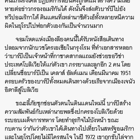
คืนแก่ฝรั่งเศส ปฏิบัติการลับนี้คงถูกตีแผ่ สร้างความเสีย
หายต่อข่าวกรองอเมริกันได้ ดังนั้นจึงส่งตัวบาร์บีไปยัง
ทวีปอเมริกาใต้ ดินแดนที่เหล่านาซีตัวเอ้ทั้งหลายหนีความ
ผิดในยุโรปไปฟอกตัวเองกันเป็นจำนวนมาก
จอมโหดแห่งเมืองลียงคนนี้ได้รับหนังสือเดินทาง
ปลอมจากนักบวชโครเอเชียในกรุงโรม ที่ทำเอกสารหลอก
ว่าบาร์บีเป็นเจ้าหน้าที่กาชาดสากลแถมยังช่วยขอวีซ่า
ค้นหา
ประเทศโบลิเวียให้แก่ตัวเขา ภรรยาและลูกอีก 2 คน โดย
SHARE
TWEET
LINE
EMAIL
เปลี่ยนชื่อบาร์บีเป็น เคลาส์ อัลต์แมน เดือนมีนาคม 1951
ครอบครัวของบาร์บีทั้งหมดเดินทางด้วยเรือจากเมืองเจนัว
อิตาลีสู่โบลิเวีย
ขณะลี้ภัยซุกซ่อนตัวตนในดินแดนใหม่นี้ บาร์บีสร้าง
ความสัมพันธ์กับเหล่านายพลซึ่งปกครองโบลิเวียด้วย
ระบอบเผด็จการทหาร โดยทำธุรกิจไม้บังหน้า ขณะ
กบดาน ว่ากันว่าตัวเขาได้เดินทางไปเที่ยวในสหรัฐอเมริกา
และในยุโรปโดยไม่มีใครสนใจ ในปี 1972 เขาถูกขับไล่จาก