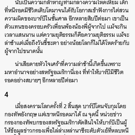
นับเป็นความกล้าหาญท่ามกลางความโหดเหี้ยม เด็ก
ที่หนีรอดมีชีวิตเติบโตมาจนได้รับโอกาสเข้าฟังการไต่สวน
ความผิดของบาร์บีในชั้นศาล อีกหลายสิบปีต่อมา เขาเป็น
ตัวแทนของครอบครัวเพื่อนพ้องน้องพี่ผู้จากไป แม้จะกิน
เวลาแสนนาน แต่ความยุติธรรมก็คือความยุติธรรม แม้จะ
ล่าช้าแต่เมื่อถึงวันชี้ชะตา อย่างน้อยโลกก็ไม่ได้โหดร้ายกับ
ผู้จากไปขนาดนั้น
น่าเสียดายหัวใจเศร้าที่ความล่าช้านี้เกิดขึ้นเพราะ
มหาอำนาจอย่างสหรัฐอเมริกานี่เอง ที่ทำให้บาร์บีมีชีวิต
รอดอย่างสบายๆ อีกหลายปีต่อมา
4
เมื่อสงครามโลกครั้งที่ 2 สิ้นสุด บาร์บีโดนจับกุมโดย
กองทัพอังกฤษ แต่เขาหนีรอดมาได้ ณ จุดนี้ หน่วยข่าว
กรองกองทัพบกของสหรัฐอเมริกาตัดสินใจให้บาร์บีเป็นผู้
ให้ข้อมูลข่าวกรองเพื่อไล่ล่าเหล่านาซีระดับตัวเอ้ที่หลบหนี