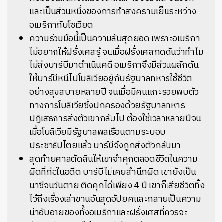
และเป็นส่วนหนึ่งของการทำสงครามเย็นระหว่าง
อเมริกากับโซเวียต
ความร่วมมือนี้เป็นความลับสุดยอด เพราะอเมริกา
ไม่อยากให้ฝรั่งเศสรู้ จนเมื่อฝรั่งเศสกดดันว่าทำไม
ไม่ส่งบาร์บีมาดำเนินคดี อเมริกาจึงมีส่วนผลักดัน
ให้บาร์บีหนีไปโบลิเวียอยู่กับรัฐบาลทหารใช้ชีวิต
อย่างสุขสบายหลายปี จนเมื่อมีคนแกะรอยพบตัว
ทางการโบลิเวียซึ่งปกครองด้วยรัฐบาลทหาร
ปฏิเสธการส่งตัวเขากลับไป ต้องใช้เวลาหลายปีจน
เมื่อโบลิเวียมีรัฐบาลพลเรือนตามระบอบ
ประชาธิปไตยแล้ว บาร์บีจึงถูกส่งตัวกลับมา
สุดท้ายศาลตัดสินให้เขาจำคุกตลอดชีวิตในความ
ผิดที่ก่อในอดีต บาร์บีไม่เคยสำนึกผิด เขายังเป็น
นาซีจนวันตาย ติดคุกได้เพียง 4 ปี เขาก็เสียชีวิตทิ้ง
ไว้ถึงเรื่องเล่าขานอันสุดอัปยศและกลายเป็นความ
น่าอับอายของทั้งอเมริกาและฝรั่งเศสที่ควรจะ