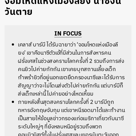
จอมโหดแห่งเมืองลียง นาซีจน
วันตาย
IN FOCUS
เคลาส์ บาร์บี ได้รับฉายาว่า ‘จอมโหดแห่งเมืองลี
ยง’ เขาคือนาซีตัวเอ้ที่มีส่วนในการสังหารคน
ฝรั่งเศสในช่วงสงครามโลกครั้งที่ 2 รวมถึงการส่ง
คนยิวไปค่ายกักกัน เขาเคยบุกสถานเลี้ยงเด็ก
กำพร้ายิวที่อยู่นอกเขตยึดครองนาซีและได้รับการ
สัญญาว่าจะไม่โดนส่งตัวไปค่ายกักกัน แต่บาร์บีก็
ส่งเด็กเหล่านี้ไปค่ายอย่างโหดเหี้ยม
ภายหลังสิ้นสุดสงครามโลกครั้งที่ 2 บาร์บีถูก
ทหารอังกฤษจับกุม แต่เขาหนีรอดมาได้และทำงาน
เป็นสายให้ข้อมูลข่าวกรองแก่อเมริกาเกี่ยวกับนาซี
ระดับใหญ่ๆ ที่ยังหลบหนีอยู่รวมถึงพวก
คอมมิวนิสต์ทั้งในฝรั่งเศสและเยอรมันตะวันออก