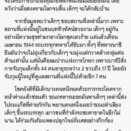
จะได้รับการปกป้องคุ้มภัยหลีกหนีเงื้อมมือเยอรมัน โดย
หวังว่าเมื่อสงครามโลกจบสิ้น เด็กๆ จะได้กลับบ้าน
จากข้อมูลพบว่าเด็กๆ ชอบสถานที่เหล่านี้มาก เพราะ
สถานที่แห่งนี้อยู่ในชนบททิวทัศน์สวยงาม เด็กๆ อยู่กัน
อย่างมีความสุขท่ามกลางโลกสุดเลวร้าย แต่แล้วเดือน
เมษายน 1944 รถบรรทุกทหารได้ขับมา ทั้งๆ ที่ทหารนาซี
ยืนยันว่าจะไม่ยุ่งเกี่ยวกับเด็กๆ จะมุ่งแต่กวาดล้างกลุ่มต่อ
ต้านเท่านั้น แต่นั่นคือลมปากแห่งการโกหก เพราะบาร์บีสั่ง
การจับกุมเด็กทั้ง 44 คนอายุระหว่าง 2 ขวบถึง 17 ปี โดยยัง
จับกุมผู้ใหญ่ที่ดูแลสถานที่แห่งนี้ไปด้วยอีก 7 คน
โชคยังดีที่มีเด็กบางคนหนีรอดด้วยการกระโดดจาก
หน้าต่างแล้วซ่อนตัว ขณะทหารเยอรมันพาเด็กๆ เหล่านี้ส่ง
ไปรมแก๊สที่ค่ายกักกัน พยานคนหนึ่งเผยว่าขณะลำเลียง
เด็กๆ ขึ้นรถบรรทุก เยาวชนที่กำลังจะชะตาขาดในอีกไม่
นาน ได้ร่วมกันร้องเพลงปลุกใจฝรั่งเศสอย่างกึกก้อง