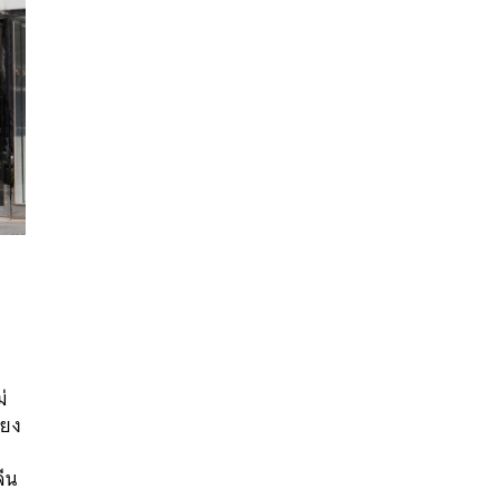
นหา
SHARE
TWEET
LINE
EMAIL
่
ียง
จีน