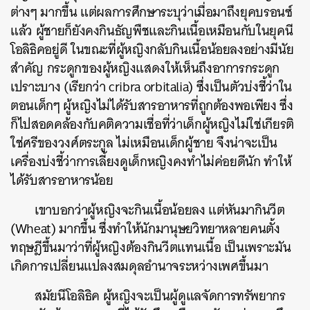
ต่างๆ มากขึ้น แต่ผลการศึกษาระบุว่าเมื่อมาถึงยุคบรอนซ์
แล้ว ผู้ชายก็ยังคงกินธัญพืชและกินเนื้อเหมือนกับในยุคนี
โอลิธิคอยู่ดี ในขณะที่ผู้หญิงกลับกินเนื้อน้อยลงอย่างมีนัย
สำคัญ กระดูกของผู้หญิงแสดงให้เห็นถึงอาการกระดูก
ค้นหา
เปราะบาง (เรียกว่า cribra orbitalia) ซึ่งเป็นตัวบ่งชี้ว่าใน
SHARE
TWEET
LINE
EMAIL
ตอนเด็กๆ ผู้หญิงไม่ได้รับสารอาหารที่ถูกต้องพอเพียง ซึ่ง
ก็ไปสอดคล้องกับคติความเชื่อที่ว่าเด็กผู้หญิงไม่ใช่เกียรติ
ใช่ศรีของวงศ์ตระกูล ไม่เหมือนเด็กผู้ชาย จึงน่าจะเป็น
เครื่องบ่งชี้ว่าการเลี้ยงดูเด็กหญิงคงทำไม่ค่อยดีนัก ทำให้
ได้รับสารอาหารน้อย
เขาบอกว่าผู้หญิงจะกินเนื้อน้อยลง แต่หันมากินวีต
(Wheat) มากขึ้น ซึ่งทำให้นักมานุษยวิทยาหลายคนตั้ง
ทฤษฎีขึ้นมาว่าที่ผู้หญิงต้องกินวีตแทนเนื้อ เป็นเพราะมัน
เกิดการเปลี่ยนแปลงสมดุลอำนาจระหว่างเพศขึ้นมา
สมัยนีโอลิธิค ผู้หญิงจะเป็นผู้ดูแลจัดการทรัพยากร