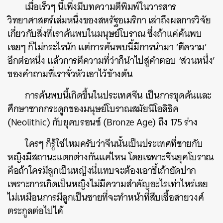
เมื่อเร็วๆ นี้เพิ่งมีบทความตีพิมพ์ในวารสาร
วิทยาศาสตร์เล่มหนึ่งของสหรัฐอเมริกา เล่าถึงผลการวิจัย
เกี่ยวกับสิ่งที่เราค้นพบในมนุษย์โบราณ ซึ่งถ้าแค่ค้นพบ
เฉยๆ ก็ไม่กระไรนัก แต่การค้นพบนี้มีการนำมา ‘ตีความ’
อีกต่อหนึ่ง แล้วการตีความที่ว่าก็นำไปสู่คำตอบ ‘ส่วนหนึ่ง’
ของคำถามที่เราจั่วหัวเอาไว้ข้างต้น
การค้นพบนี้เกิดขึ้นในประเทศจีน เป็นการขุดค้นและ
ศึกษาซากกระดูกของมนุษย์โบราณสมัยนีโอลิธิค
(Neolithic) กับยุคบรอนซ์ (Bronze Age) ถึง 175 ร่าง
ใครๆ ก็รู้ใช่ไหมครับว่าจีนนั้นเป็นประเทศที่ชายกับ
หญิงมีสถานะแตกต่างกันแค่ไหน โดยเฉพาะจีนยุคโบราณ
คือถ้าใครมีลูกเป็นหญิงนี่แทบจะต้องเอาขี้เถ้ายัดปาก
เพราะการเกิดเป็นหญิงไม่มีความสำคัญอะไรเท่าไหร่เลย
ไม่เหมือนการมีลูกเป็นชายที่จะทำหน้าที่สืบเชื้อสายวงศ์
ตระกูลต่อไปได้