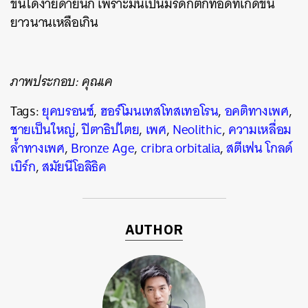
ขึ้นได้ง่ายดายนัก เพราะมันเป็นมรดกตกทอดที่เกิดขึ้น
ยาวนานเหลือเกิน
ภาพประกอบ: คุณเค
Tags:
ยุคบรอนซ์
,
ฮอร์โมนเทสโทสเทอโรน
,
อคติทางเพศ
,
ชายเป็นใหญ่
,
ปิตาธิปไตย
,
เพศ
,
Neolithic
,
ความเหลื่อม
ล้ำทางเพศ
,
Bronze Age
,
cribra orbitalia
,
สตีเฟน โกลด์
เบิร์ก
,
สมัยนีโอลิธิค
AUTHOR