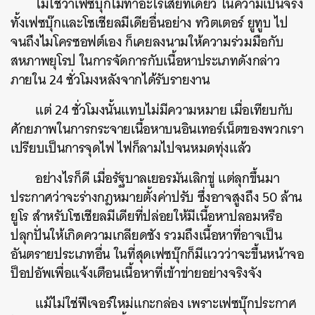
ไม่ใช่ว่าเฟซบุ๊กไม่ทำอะไรเสียทีเดียว ในความเป็นจริง
ทั้งเฟซบุ๊กและโซเชียลมีเดียอื่นอย่าง ทวิตเตอร์ ยูทูบ ไป
จนถึงไมโครซอฟต์เอง ก็เคยลงนามให้ความร่วมมือกับ
สหภาพยุโรป ในการจัดการกับเนื้อหาประเภทดังกล่าว
ภายใน 24 ชั่วโมงหลังจากได้รับรายงาน
แต่ 24 ชั่วโมงนั้นแทบไม่มีความหมาย เมื่อเทียบกับ
ศักยภาพในการกระจายเนื้อหาบนอินเทอร์เน็ตของพวกเรา
เปรียบเป็นการจุดไฟ ไฟก็ลามไปจนหมดทุ่งแล้ว
อย่างไรก็ดี เมื่อรัฐบาลเยอรมันเลิกขู่ แต่ลุกขึ้นมา
ประกาศว่าจะร่างกฎหมายตั้งค่าปรับ ซึ่งอาจสูงถึง 50 ล้าน
ยูโร สำหรับโซเชียลมีเดียที่ปล่อยให้มีเนื้อหาปลอมหรือ
ปลุกปั่นให้เกิดความเกลียดชัง รวมถึงเนื้อหาที่อาจเป็น
อันตรายประเภทอื่น ในที่สุดเฟซบุ๊กก็มีแววว่าจะขึ้นหน้าจอ
ป็อปอัพเพื่อแจ้งเตือนเนื้อหาที่เข้าข่ายอย่างจริงจัง
แม้ไม่ใช่ฟีเจอร์ใหม่แกะกล่อง เพราะเฟซบุ๊กประกาศ