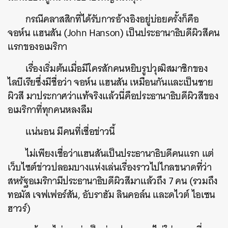
กรณีคลาสสิกที่ได้รับการอ้างอิงอยู่บ่อยครั้งก็คือ
จอห์น แฮนสัน (John Hanson) เป็นประธานาธิบดีผิวสีคน
แรกของอเมริกา
เรื่องเริ่มต้นเมื่อมีใครสักคนหยิบรูปวุฒิสมาชิกของ
ไลบีเรียซึ่งมีชื่อว่า จอห์น แฮนสัน เหมือนกันและเป็นชาย
ผิวสี มาประกาศว่าแท้จริงแล้วนี่คือประธานาธิบดีผิวสีของ
อเมริกาที่ทุกคนหลงลืม
แน่นอน มีคนที่เชื่อข่าวนี้
ค้นหา
ไม่เพียงเชื่อว่าแฮนสันเป็นประธานาธิบดีคนแรก แต่
SHARE
TWEET
LINE
EMAIL
เว็บไซต์ข่าวปลอมบางแห่งเล่นเรื่องราวไปไกลขนาดที่ว่า
สหรัฐอเมริกามีประธานาธิบดีผิวสีมาแล้วถึง 7 คน (รวมถึง
ทอมัส เจฟเฟอร์สัน, อับราฮัม ลินคอล์น และดไวต์ ไอเซน
ฮาวร์)