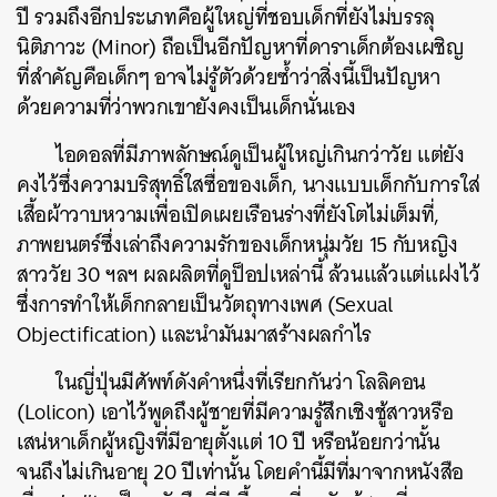
ปี รวมถึงอีกประเภทคือผู้ใหญ่ที่ชอบเด็กที่ยังไม่บรรลุ
นิติภาวะ (Minor) ถือเป็นอีกปัญหาที่ดาราเด็กต้องเผชิญ
ที่สำคัญคือเด็กๆ อาจไม่รู้ตัวด้วยซ้ำว่าสิ่งนี้เป็นปัญหา
ด้วยความที่ว่าพวกเขายังคงเป็นเด็กนั่นเอง
ไอดอลที่มีภาพลักษณ์ดูเป็นผู้ใหญ่เกินกว่าวัย แต่ยัง
คงไว้ซึ่งความบริสุทธิ์ใสซื่อของเด็ก, นางแบบเด็กกับการใส่
เสื้อผ้าวาบหวามเพื่อเปิดเผยเรือนร่างที่ยังโตไม่เต็มที่,
ภาพยนตร์ซึ่งเล่าถึงความรักของเด็กหนุ่มวัย 15 กับหญิง
สาววัย 30 ฯลฯ ผลผลิตที่ดูป็อปเหล่านี้ ล้วนแล้วแต่แฝงไว้
ซึ่งการทำให้เด็กกลายเป็นวัตถุทางเพศ (Sexual
Objectification) และนำมันมาสร้างผลกำไร
ในญี่ปุ่นมีศัพท์ดังคำหนึ่งที่เรียกกันว่า โลลิคอน
(Lolicon) เอาไว้พูดถึงผู้ชายที่มีความรู้สึกเชิงชู้สาวหรือ
เสน่หาเด็กผู้หญิงที่มีอายุตั้งแต่ 10 ปี หรือน้อยกว่านั้น
จนถึงไม่เกินอายุ 20 ปีเท่านั้น โดยคำนี้มีที่มาจากหนังสือ