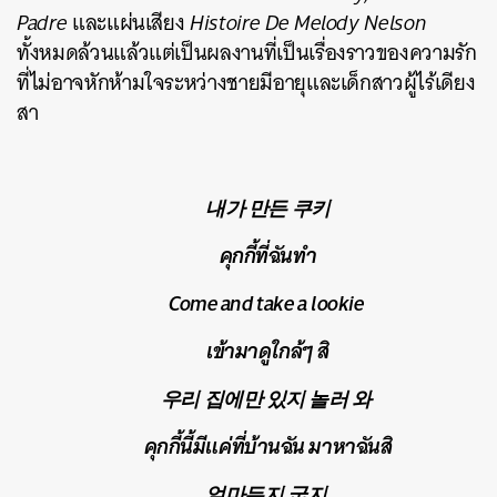
Padre
และแผ่นเสียง
Histoire De Melody Nelson
ทั้งหมดล้วนแล้วแต่เป็นผลงานที่เป็นเรื่องราวของความรัก
ที่ไม่อาจหักห้ามใจระหว่างชายมีอายุและเด็กสาวผู้ไร้เดียง
สา
내가 만든 쿠키
คุกกี้ที่ฉันทำ
Come and take a lookie
เข้ามาดูใกล้ๆ สิ
우리 집에만 있지 놀러 와
ค้นหา
SHARE
TWEET
LINE
EMAIL
คุกกี้นี้มีแค่ที่บ้านฉัน มาหาฉันสิ
얼마든지 굽지