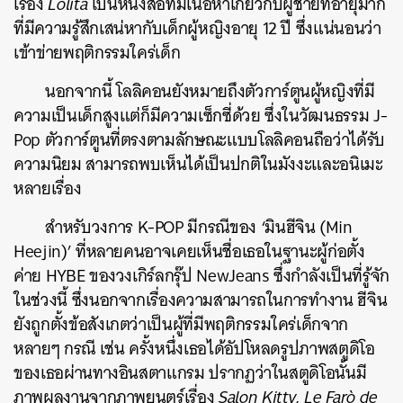
เรื่อง
Lolita
เป็นหนังสือที่มีเนื้อหาเกี่ยวกับผู้ชายที่อายุมาก
ที่มีความรู้สึกเสน่หากับเด็กผู้หญิงอายุ 12 ปี ซึ่งแน่นอนว่า
เข้าข่ายพฤติกรรมใคร่เด็ก
นอกจากนี้ โลลิคอนยังหมายถึงตัวการ์ตูนผู้หญิงที่มี
ความเป็นเด็กสูงแต่ก็มีความเซ็กซี่ด้วย ซึ่งในวัฒนธรรม J-
Pop ตัวการ์ตูนที่ตรงตามลักษณะแบบโลลิคอนถือว่าได้รับ
ความนิยม สามารถพบเห็นได้เป็นปกติในมังงะและอนิเมะ
หลายเรื่อง
สำหรับวงการ K-POP มีกรณีของ ‘มินฮีจิน (Min
Heejin)’ ที่หลายคนอาจเคยเห็นชื่อเธอในฐานะผู้ก่อตั้ง
ค่าย HYBE ของวงเกิร์ลกรุ๊ป NewJeans ซึ่งกำลังเป็นที่รู้จัก
ในช่วงนี้ ซึ่งนอกจากเรื่องความสามารถในการทำงาน ฮีจิน
ยังถูกตั้งข้อสังเกตว่าเป็นผู้ที่มีพฤติกรรมใคร่เด็กจาก
หลายๆ กรณี เช่น ครั้งหนึ่งเธอได้อัปโหลดรูปภาพสตูดิโอ
ของเธอผ่านทางอินสตาแกรม ปรากฏว่าในสตูดิโอนั้นมี
ภาพผลงานจากภาพยนตร์เรื่อง
Salon Kitty, Le Farò de