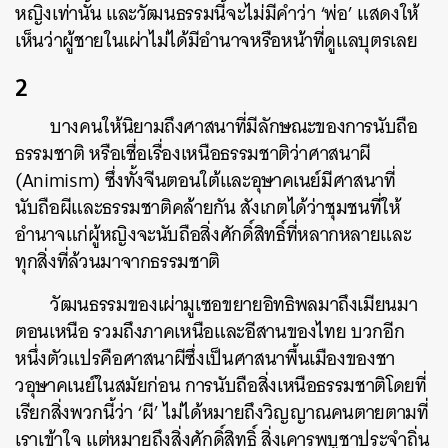
หญิงเท่านั้น และวัฒนธรรมนี้จะไม่มีคำว่า ‘พ่อ’ แสดงให้
เห็นว่าผู้ชายในเผ่าไม่ได้มีอำนาจหรือหน้าที่ดูแลบุตรเลย
2
บางคนให้นิยามถึงศาสนาที่มีลักษณะของการนับถือ
ธรรมชาติ หรือเชื่อเรื่องเหนือธรรมชาติว่าศาสนาผี
(Animism) ซึ่งทั้งจีนตอนใต้และอุษาคเนย์มีศาสนาที่
นับถือผีและธรรมชาติคล้ายกัน สังเกตได้ว่าชุมชนที่ให้
อำนาจแก่ผู้หญิงจะนับถือสิ่งศักดิ์สิทธิ์ที่หลากหลายและ
ทุกสิ่งที่ล้วนมาจากธรรมชาติ
วัฒนธรรมของเผ่ามูเซอขยายอิทธิพลมาถึงเมียนมา
ตอนเหนือ รวมถึงภาคเหนือและอีสานของไทย บวกอีก
หนึ่งตัวแปรคือศาสนาผีซึ่งเป็นศาสนาพื้นเมืองของชา
วอุษาคเนย์ในสมัยก่อน การนับถือสิ่งเหนือธรรมชาติโดยที่
เรียกสิ่งพวกนี้ว่า ‘ผี’ ไม่ได้หมายถึงวิญญาณคนตายตามที่
เราเข้าใจ แต่หมายถึงสิ่งศักดิ์สิทธิ์ สิ่งเคารพบูชาประจำถิ่น