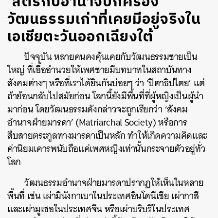
‘สตรีกับอำนาจปกครอง’
วัฒนธรรมเก่าที่เคยมีอยู่จริงใน
เอเชียตะวันออกเฉียงใต้
ปัจจุบัน หลายคนคงคุ้นเคยกับวัฒนธรรมชายเป็น
ใหญ่ ที่เอื้ออำนวยให้เพศชายมีบทบาทในสถาบันทาง
สังคมต่างๆ หรือที่เราได้ยินกันบ่อยๆ ว่า ‘ปิตาธิปไตย’ แต่
ถ้าย้อนกลับไปสมัยก่อน โลกนี้ยังมีพื้นที่ที่ผู้หญิงเป็นผู้นำ
มาก่อน โดยวัฒนธรรมดังกล่าวจะถูกเรียกว่า ‘สังคม
อำนาจฝ่ายมารดา’ (Matriarchal Society) หรือการ
สืบสายตระกูลทางมารดาเป็นหลัก ทำให้เกิดความคิดและ
ค่านิยมเคารพนับถือแค่เพศหญิงเท่านั้นกระจายตัวอยู่ทั่ว
โลก
วัฒนธรรมอำนาจฝ่ายมารดาปรากฏให้เห็นในหลาย
พื้นที่ เช่น เผ่ามินังกาเบาในประเทศอินโดนีเซีย เผ่ากาสี
และเผ่ามูเซอในประเทศจีน หรือเผ่าบริบรีในประเทศ