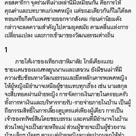
คอสตาริกา จุดร่วมที่เผ่าเหล่านี้มีเหมือนกัน คือการให้
คุณค่าและบทบาทแก่เพศหญิง แต่ขณะเดียวกันก็ไม่ได้ลด
ทอนหรือกีดกันเพศชายออกจากสังคม ก่อนค่านิยมดัง
กล่าวจะลดความสำคัญไปตามยุคสมัย ตามคลื่นแห่งการ
เปลี่ยนแปลง และการเข้ามาของวัฒนธรรมต่างถิ่น
1
ภายใต้เงาของเทือกเขาหิมาลัย ใกล้เคียงแถบ
ชายแดนของมณฑลยูนนานและเสฉวน ยังมีชนเผ่าที่มี
ความซับซ้อนทางวัฒนธรรมและยึดหลักเคารพเพศหญิง
ให้ผู้หญิงมีอำนาจเหนือผู้ชายแทบทุกเรื่อง เช่น นามสกุล
จะสืบทอดผ่านฝ่ายหญิง การจัดการเงินภายในครอบครัว
ทั้งการหาเงินและบริหารรายรับ-รายจ่ายภายในบ้าน เป็นผู้
ถือกรรมสิทธิ์ในการเลี้ยงดูบุตรแต่เพียงผู้เดียว การเป็น
เจ้าของทรัพย์สินโดยชอบธรรม และคนที่มีอำนาจในบ้าน
ส่วนใหญ่จะเป็นยายหรือแม่ ส่วนผู้ชายจะเป็นผู้ช่วยงาน
บ้านเล็กๆ น้อยๆ ตามแต่ฝ่ายหญิงจะเอ่ยปากบอกให้ทำ